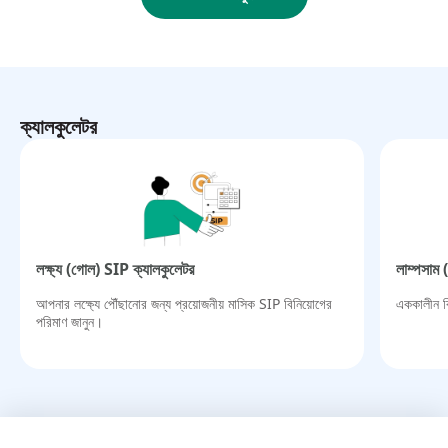
ক্যালকুলেটর
লক্ষ্য (গোল) SIP ক্যালকুলেটর​
লাম্পসাম 
আপনার লক্ষ্যে পৌঁছানোর জন্য প্রয়োজনীয় মাসিক SIP বিনিয়োগের
এককালীন বি
পরিমাণ জানুন।