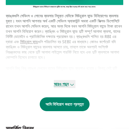
ব্যাঙ্কগুলি সেভিংস ও লোনের ব্যবসায় নিযুক্ত যেদিকে মিউচুয়াল ফান্ড বিনিয়োগের ব্যবসায়
যুক্ত। যখন আপনি আপনার অর্থ একটি সেভিংস অ্যাকাউন্ট অথবা একটি ফিক্সড ডিপোসিটে
রাখেন তখন আপনি সেভিংস করেন, আর অন্য দিকে যখন আপনি মিউচুয়াল ফান্ডে টাকা রাখেন
তখন আপনি বিনিয়োগ করেন। ব্যাঙ্কিং ও মিউচুয়াল ফান্ড দুটি সম্পূর্ণ আলাদা ব্যবসা, যাদের
নির্দিষ্ট ডোমেইন ও প্রাতিষ্ঠানিক দক্ষতার প্রয়োজন হয়। ব্যাঙ্কগুলি শাসিত হয় RBI এর
দ্বারা এবং
মিউচুয়াল ফান্ড
গুলি পরিচালিত হয় SEBI এর মাধ্যমে। কোনও কর্পোরেট যদি
ব্যাঙ্কিং ও মিউচুয়াল ফান্ডের ব্যবসায় আসতে চায়, তাহলে তাকে অবশ্যই সংশ্লিষ্ট
নিয়ন্ত্রকদের কাছ থেকে দুটি আলাদা লাইসেন্স পারমিট নিতে হবে এবং দুটি ব্যবসাকে আলাদা
কোম্পানি হিসেবে চালাতে হবে।
আপনি কিছু কিছু ব্যাঙ্ক দেখবেন যাদের মিউচুয়াল ফান্ড ব্যবসাও রয়েছে। কিন্তু সেই দুটি
আসলে ভিন্ন দুটি কোম্পানি যাদের মধ্যে কোনও কার্যকরী সম্পর্ক নেই এবং যেহেতু ব্যাঙ্কটির
খুব ভালো ট্র্যাক রেকর্ড আছে তা বলেই সেটি ভালো রিটার্নের নিশ্চয়তা দেবে না।
আরও পড়ুন
বর্তমানে অধিকাংশ ব্যাঙ্কগুলি বিভিন্ন আর্থিক পণ্যের ডিস্ট্রিবিউটর হিসাবে কাজ করে যার
মধ্যে মিউচুয়াল ফান্ডও আছে। এগুলি মিউচুয়াল ফান্ডের একটি সেলস চ্যানেল হিসেবে কাজ
করে যারা ডিস্ট্রিবিউশনের জন্য তাদের (ব্যাঙ্ক) সঙ্গে টাই আপ করেছে। তাই, আপনি যদি
আমি বিনিয়োগ করতে প্রস্তুত
চিন্তা করেন যে
কিভাবে মিউচুয়াল ফান্ডে বিনিয়োগ
করা যায় এবং সে জন্য একটি ব্যাঙ্কের
কাছে যান, তাহলে মনে রাখবেন যে ব্যাঙ্ক কিন্তু মার্কেটে উপলব্ধ সমস্ত ফান্ডগুলি বিক্রি করে
না।
সম্পর্কিত নিবন্ধ