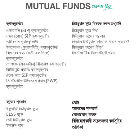
ক্যালকুলেটর
মিউচুয়াল ফান্ড বিষয়ক সকল তথ্যাদি
এসআইপি (SIP) ক্যালকুলেটর​
মিউচুয়াল ফান্ড কি?
লক্ষ্য (গোল) SIP ক্যালকুলেটর​
মিউচুয়াল ফান্ডের প্রকার
স্মার্ট গোল ক্যালকুলেটর​
কিভাবে মিউচুয়াল ফান্ডে বিনিয়োগ করবেন?
ইনফ্লেশন (মুদ্রাস্ফীতি) ক্যালকুলেটর​
মিউচুয়াল ফান্ডের রিটার্ণ
বিলম্বের খরচ (কস্ট অফ ডিলে)
সিস্টেম্যাটিক ইনভেস্টমেন্ট প্ল্যান
ক্যালকুলেটর
লাম্পসাম (এককালীন) বিনিয়োগ ক্যালকুলেটর​
রিটায়ার্মেন্ট প্ল্যানিং ক্যালকুলেটর
স্টেপ-আপ SIP ক্যালকুলেটর​
সিস্টেমেটিক উইথড্রল প্ল্যান (SWP)
ক্যালকুলেটর​
ফান্ডের প্রকার
হোম
আমাদের সম্পর্কে
ইক্যুইটি মিউচুয়াল ফান্ড
ELSS ফান্ড
যোগাযোগ করুন
ডেট মিউচুয়াল ফান্ড
বিনিয়োগকারী সচেতনতা কর্মসূচির
ইনডেক্স ফান্ড
তালিকা