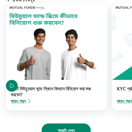
একটি মিউচ্যুয়াল ফান্ড স্কিমে কিভাবে বিনিয়োগ করা শুরু
KYC প্রক্
করবেন?
আরও পড়ুন
আরও পড়ুন
সবগুলি দেখুন