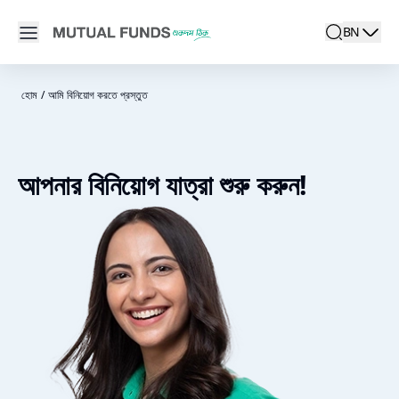
Navigated to মিউচুয়াল ফান্ড ডিস্ট্রিবিউটর সনাক্ত করুন | মিউচুয়াল ফান্ডে অনলাইন
Open main menu
BN
search
Locale swit
active la
হোম
/
আমি বিনিয়োগ করতে প্রস্তুত
আপনার বিনিয়োগ যাত্রা শুরু করুন!