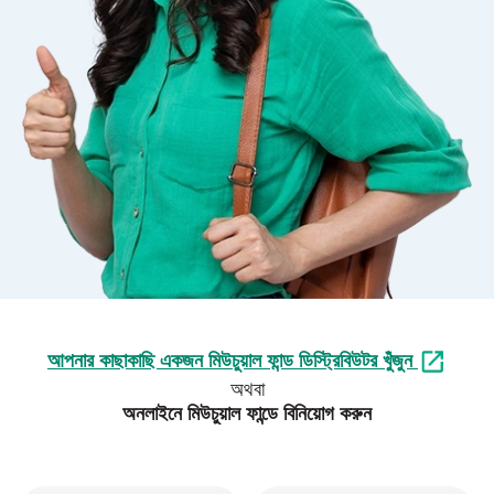
আপনার কাছাকাছি একজন মিউচুয়াল ফান্ড ডিস্ট্রিবিউটর খুঁজুন
অথবা
অনলাইনে মিউচুয়াল ফান্ডে বিনিয়োগ করুন