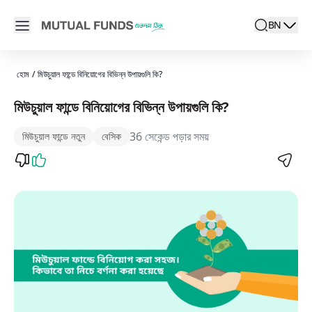
Navigated to মিউচুয়াল ফান্ডে অনলাইনে কিভাবে বিনিয়োগ করবেন: একটি সম্পূর্ণ নির্দে
Open main menu
BN
search
Locale swit
active la
হোম
/
মিউচুয়াল ফান্ডে বিনিয়োগের বিভিন্ন উপায়গুলি কি?
মিউচুয়াল ফান্ডে বিনিয়োগের বিভিন্ন উপায়গুলি কি?
36 সেকেন্ড পড়ার সময়
মিউচুয়াল ফান্ডে নতুন
বেসিক