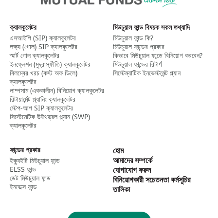
ক্যালকুলেটর
মিউচুয়াল ফান্ড বিষয়ক সকল তথ্যাদি
এসআইপি (SIP) ক্যালকুলেটর​
মিউচুয়াল ফান্ড কি?
লক্ষ্য (গোল) SIP ক্যালকুলেটর​
মিউচুয়াল ফান্ডের প্রকার
স্মার্ট গোল ক্যালকুলেটর​
কিভাবে মিউচুয়াল ফান্ডে বিনিয়োগ করবেন?
ইনফ্লেশন (মুদ্রাস্ফীতি) ক্যালকুলেটর​
মিউচুয়াল ফান্ডের রিটার্ণ
বিলম্বের খরচ (কস্ট অফ ডিলে)
সিস্টেম্যাটিক ইনভেস্টমেন্ট প্ল্যান
ক্যালকুলেটর
লাম্পসাম (এককালীন) বিনিয়োগ ক্যালকুলেটর​
রিটায়ার্মেন্ট প্ল্যানিং ক্যালকুলেটর
স্টেপ-আপ SIP ক্যালকুলেটর​
সিস্টেমেটিক উইথড্রল প্ল্যান (SWP)
ক্যালকুলেটর​
ফান্ডের প্রকার
হোম
আমাদের সম্পর্কে
ইক্যুইটি মিউচুয়াল ফান্ড
ELSS ফান্ড
যোগাযোগ করুন
ডেট মিউচুয়াল ফান্ড
বিনিয়োগকারী সচেতনতা কর্মসূচির
ইনডেক্স ফান্ড
তালিকা