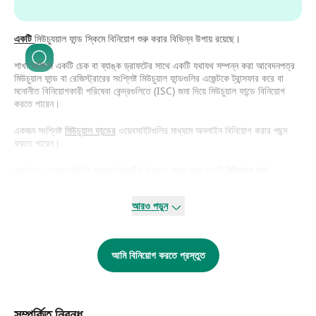
একটি
মিউচ্যুয়াল ফান্ড স্কিমে বিনিয়োগ শুরু করার বিভিন্ন উপায় রয়েছে।
শাখা অফিসে একটি চেক বা ব্যাঙ্ক ড্রাফটের সাথে একটি যথাযথ সম্পন্ন করা আবেদনপত্র
মিউচুয়াল ফান্ড বা রেজিস্ট্রারের সংশ্লিষ্ট মিউচুয়াল ফান্ডগুলির এজেন্টকে ট্রান্সফার করে বা
মনোনীত বিনিয়োগকারী পরিষেবা কেন্দ্রগুলিতে (ISC) জমা দিয়ে মিউচুয়াল ফান্ডে বিনিয়োগ
করতে পারেন।
একজন সংশ্লিষ্ট
মিউচুয়াল ফান্ডের
ওয়েবসাইটগুলির মাধ্যমে অনলাইন বিনিয়োগ করার পছন্দ
করতে পারেন।
এছাড়াও, একজন আর্থিক মধ্যস্থতাকারীর মাধ্যমে যেমন ধরুন একটি
মিউচুয়াল ফান্ড
ডিস্ট্রিবিউটর
যে AMFI-এর সঙ্গে নিবন্ধিত তার সঙ্গেও বিনিয়োগ করতে পারে বা সরাসরি
বিনিয়োগ করতে পারে অর্থাৎ, কোনও ডিস্ট্রিবিউটার দ্বারা বিনিয়োগটিকে না জড়িয়ে বা না
আরও পড়ুন
রাউটিং করিয়ে করতে পারেন।
একটি মিউচুয়াল ফান্ড ডিস্ট্রিবিউটার একটি ব্যক্তিগত বা একটি স্বতন্ত্র সত্তা হতে পারে,
যেমন ব্যাংক, ব্রোকারিং হাউস বা অন-লাইন ডিস্ট্রিবিউশন চ্যানেল সরবরাহকারী।
আমি বিনিয়োগ করতে প্রস্তুত
কেউ অনলাইনে বিনিয়োগ করা নির্বাচন করতে পারেন, কারণ আজকাল নিরাপদ বিনিয়োগ নিশ্চিত
করার জন্য প্ল্যাটফর্মগুলির সমস্ত প্রয়োজনীয় সুরক্ষা রয়েছে। এটা সত্যিই স্বাচ্ছন্দ্য এবং
সুবিধার ব্যাপার।
সম্পর্কিত নিবন্ধ