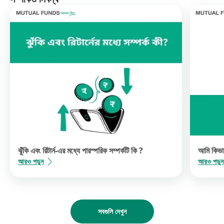
ঝুঁকি এবং রিটার্ন-এর মধ্যে পারস্পরিক সম্পর্কটি কি ?
আমি কিভাব
আরও পড়ুন
আরও পড়ুন
সবগুলি দেখুন