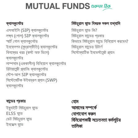
তারা আপনাকে উপযুক্ত তহবিল বেছে নিতে এবং প্রযুক্তিগত বিষয়গুলি ম্যানেজ করতে গাইড
করে। যাইহোক, এই বিকল্পটি ডিস্ট্রিবিউটরের সার্ভিসের জন্য খরচ যোগ করতে পারে।
দাবিত্যাগ
ক্যালকুলেটর
মিউচুয়াল ফান্ড বিষয়ক সকল তথ্যাদি
মিউচ্যুয়াল ফান্ডে বিনিয়োগ বাজারগত ঝুঁকি সাপেক্ষ, সমস্ত স্কিম সংক্রান্ত নথি ভালো করে
পড়ে নেবেন।
এসআইপি (SIP) ক্যালকুলেটর​
মিউচুয়াল ফান্ড কি?
লক্ষ্য (গোল) SIP ক্যালকুলেটর​
মিউচুয়াল ফান্ডের প্রকার
স্মার্ট গোল ক্যালকুলেটর​
কিভাবে মিউচুয়াল ফান্ডে বিনিয়োগ করবেন?
ইনফ্লেশন (মুদ্রাস্ফীতি) ক্যালকুলেটর​
মিউচুয়াল ফান্ডের রিটার্ণ
বিলম্বের খরচ (কস্ট অফ ডিলে)
সিস্টেম্যাটিক ইনভেস্টমেন্ট প্ল্যান
ক্যালকুলেটর
লাম্পসাম (এককালীন) বিনিয়োগ ক্যালকুলেটর​
রিটায়ার্মেন্ট প্ল্যানিং ক্যালকুলেটর
স্টেপ-আপ SIP ক্যালকুলেটর​
সিস্টেমেটিক উইথড্রল প্ল্যান (SWP)
ক্যালকুলেটর​
ফান্ডের প্রকার
হোম
আমাদের সম্পর্কে
ইক্যুইটি মিউচুয়াল ফান্ড
ELSS ফান্ড
যোগাযোগ করুন
ডেট মিউচুয়াল ফান্ড
বিনিয়োগকারী সচেতনতা কর্মসূচির
ইনডেক্স ফান্ড
তালিকা