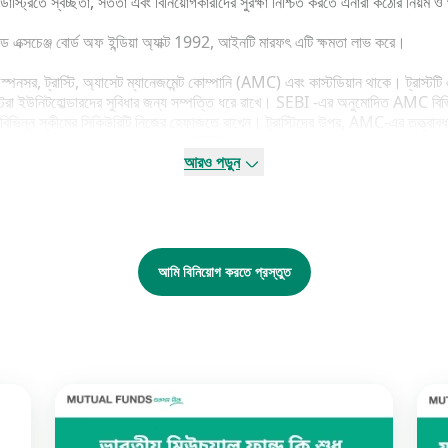
ড ইন্ডাস্ট্রিতে স্বচ্ছতা, সততা এবং বিনিয়োগকারীদের সুরক্ষা নিশ্চিত করতে এনারা কঠোর নিয়ম
ড এক্সচেঞ্জ বোর্ড অফ ইন্ডিয়া অ্যাক্ট 1992, আইনটি মারফৎ এটি ক্ষমতা লাভ করে।
র স্পনসর, ট্রাস্টি, অ্যাসেট ম্যানেজমেন্ট কোম্পানি (AMC) এবং কাস্টডিয়ান থাকে। ট্রাস
স্টিরা ইউনিটহোল্ডারদের সুবিধার জন্য সম্পত্তি ধরে রাখে। SEBI -এর অনুমোদিত AMC বিভিন
ের বিভিন্ন স্কীমের সিকিউরিটি নিজের হেফাজতে রাখেন। ট্রাস্টিদের উপর, AMC-এর তত্ত্বাবধা
েশন মেনে চলছে কিনা তা মনিটর করে। SEBI রেগুলেশন অনুসারে ট্রাস্টি কোম্পানি বা ট্রাস্টি 
ত নয়। এছাড়াও, AMC-এর 50% পরিচালকদের অবশ্যই স্বাধীন হতে হবে।
আরও পড়ুন
বন্ধিত হতে হবে, এটি তার প্রতিটি স্কিমের অধীনে জনসাধারণের থেকে ফান্ড সংগ্রহ করতে 
আমি বিনিয়োগ করতে প্রস্তুত
ক কার্যকলাপ প্রতিরোধ এবং স্বার্থের দ্বন্দ্ব যা বিনিয়োগকারীদের ক্ষতি করতে পারে তা 
-এর নির্ধারিত নির্দিষ্ট প্রকাশিত নিয়মগুলি মেনে চলতে হয়।
়াল ফান্ড ইন্ডাস্ট্রির সঙ্গে যুক্ত অন্যান্য মূল কর্মীদের নৈতিক আচরণ এবং পেশাদারী মান ন
তনের সঙ্গে তাল মিলিয়ে যাতে রেগুলেটরি ফ্রেমওয়ার্ক বলিষ্ঠ এবং দ্রুত এবং ইতিবাচক প্রতি
পালন নিশ্চিত করতে মিউচুয়াল ফান্ড মনিটর এবং নজরদারি করে। SEBI-র, কোনো নিয়ম উলঙ্ঘন