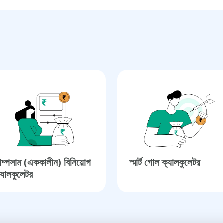
াম্পসাম (এককালীন) বিনিয়োগ
স্মার্ট গোল ক্যালকুলেটর​
্যালকুলেটর​