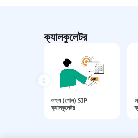
ক্যালকুলেটর
Previous slide
লক্ষ্য (গোল) SIP
ল
ক্যালকুলেটর​
ক