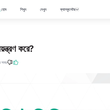
হোম
শিখুন
দেখুন
ক্যালকুলেটর
য়ন্ত্রণ করে?
র সময়