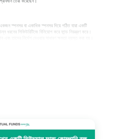
 ও প্রবিধান তৈরী করেছেন।
্টটি একজন স্পনসর বা একাধিক স্পনসর দিয়ে গঠিত যারা একটি
্ন ধরনের সিকিউরিটিজে বিনিয়োগ করে ফান্ড নিয়ন্ত্রণ করে।
ন এবং তাদের নির্দেশ দেওয়ার সাধারণ ক্ষমতা ন্যস্ত করা হয়।
বোর্ডের অন্তত দুই-তৃতীয়াংশ ডিরেক্টরদের অবশ্যই স্বাধীন
পারে।
নিশ্চিতভাবে প্রতিরোধ করতে গাইডলাইন তৈরী করে।
ির্ধারণ করার জন্য একটি আচরণবিধি তৈরী করে।
ক্রিয়া দিতে সক্ষম হয় সেই বিষয়টি SEBI নিশ্চিত করে।
ের ক্ষেত্রে সংশোধনমূলক ব্যবস্থা গ্রহণ করা, জরিমানা