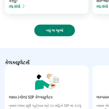
કરવું?
શરૂઆત
વધુ વાંચો
વધુ વાંચો
બધું જ જુઓ
કેલક્યુલેટર્સ
લક્ષ્ય (ગોલ) SIP કેલ્ક્યુલેટર​
લમ્પસમ 
તમારા લક્ષ્ય સુધી પહોંચવા માટે દર મહિને SIP માં કેટલું
તમારા એ