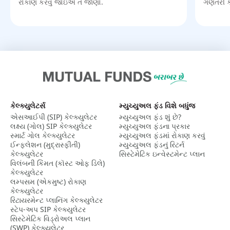
રોકાણ કરવું જોઇએ તે જાણો.
ગણતરી 
કેલ્ક્યુલેટર્સ
મ્યુચ્યુઅલ ફંડ વિશે બધુંજ
એસઆઈપી (SIP) કેલ્ક્યુલેટર​
મ્યુચ્યુઅલ ફંડ શું છે?
લક્ષ્ય (ગોલ) SIP કેલ્ક્યુલેટર​
મ્યુચ્યુઅલ ફંડના પ્રકાર
સ્માર્ટ ગોલ કેલ્ક્યુલેટર
મ્યુચ્યુઅલ ફંડમાં રોકાણ કરવું
ઈન્ફ્લેશન (મુદ્રાસ્ફીતી)
મ્યુચ્યુઅલ ફંડનું રિટર્ન
કેલ્ક્યુલેટર​
સિસ્ટેમેટિક ઇન્વેસ્ટમેન્ટ પ્લાન
વિલંબની કિંમત (કૉસ્ટ ઓફ ડિલે)
કેલ્ક્યુલેટર​
લમ્પસમ (એકમુષ્ટ) રોકાણ
કેલ્ક્યુલેટર​
રિટાયરમેન્ટ પ્લાનિંગ કેલ્ક્યુલેટર​
સ્ટેપ-અપ SIP કેલ્ક્યુલેટર
સિસ્ટેમેટિક વિડ્રોઅલ પ્લાન
(SWP) કેલ્ક્યુલેટર