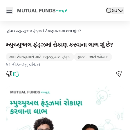
Navigated to મ્યુચ્યુઅલ ફંડ્ઝમાં રોકાણ કરવાના લાભ શું છે? | AMF
Open main menu
GU
search
Locale swit
active la
હૉમ
/
મ્યુચ્યુઅલ ફંડ્ઝમાં રોકાણ કરવાના લાભ શું છે?
મ્યુચ્યુઅલ ફંડ્ઝમાં રોકાણ કરવાના લાભ શું છે?
નવા રોકાણકારો માટે મ્યુચ્યુઅલ ફંડ્સ
ફાયદા અને જોખમ
51 સેકન્ડનું વાંચન