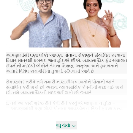
આપણામાંથી ઘણા લોકો આપણા પોતાના રોકાણને સંચાલિત કરવાના
વિચાર માત્રથી ઘબરાઇ જતા હોઇએ છીએ. વ્યાવસાયિક ફંડ સંચાલન
કંપનીની મદદથી લોકોને તેમના શિક્ષણ, અનુભવ અને કુશળતાને
આધારે વિવિધ કામગીરીનો હવાલો સોંપવામાં આવે છે.
રોકાણકાર તરીકે તમે તમારી નાણાકીય બાબતોને પોતાની જાતે
સંચાલિત કરી શકો છો અથવા વ્યાવસાયિક કંપનીની મદદ લઈ શકો
છો. તમે વ્યાવસાયિકની મદદ લઈ શકો છો જ્યારેઃ
તમે આ કાર્ય શ્રેષ્ઠ રીતે કેવી રીતે કરવું એ જાણતા ન હોય –
આપણામાંથી ઘણા લોકો પોતાના આવકવેરાનાં રિટર્ન ફાઇલ કરવા
વ્યાવસાયિકની મદદ લે છે, કે લગભગ આપણે સૌ આપણું ઘર
બનાવવા આર્કિટેકની સેવા લઈએ છીએ.
તમારી પાસે પૂરતો સમય કે રુચિ હોતા નથી. આ આપણે ગાડી કેવી
વધુ વાંચો
રીતે ચલાવવી એ જાણતા હોવા છતાં પણ ડ્રાઇવરની નિમણુક કરવા