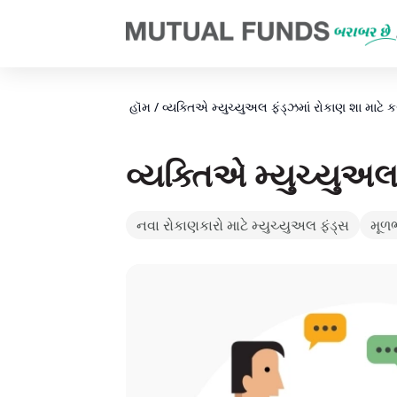
Navigated to વ્યક્તિએ મ્યુચ્યુઅલ ફંડ્ઝમાં રોકાણ શા માટે કરવું 
હૉમ
/
વ્યક્તિએ મ્યુચ્યુઅલ ફંડ્ઝમાં રોકાણ શા માટે 
વ્યક્તિએ મ્યુચ્યુઅલ
નવા રોકાણકારો માટે મ્યુચ્યુઅલ ફંડ્સ
મૂળ