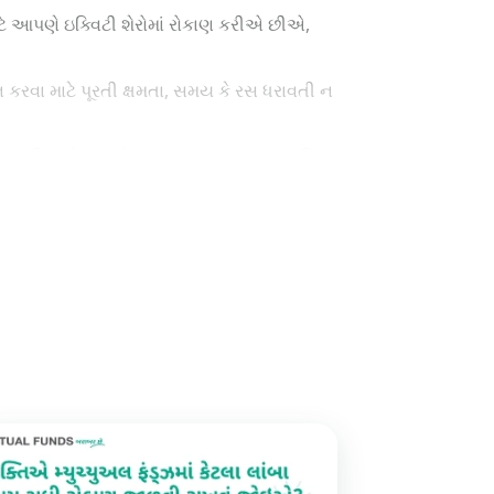
ટે આપણે ઇક્વિટી શેરોમાં રોકાણ કરીએ છીએ,
ધન કરવા માટે પૂરતી ક્ષમતા, સમય કે રસ ધરાવતી ન
 વ્યક્તિ પોતાનાં રોકાણનું સંચાલન વ્યાવસાયિક
વિભિન્ન વિકલ્પો ઓફર કરે છે, જે રોકાણકારો તેમની
ુઝ (એનએવી) અને ખાતાનાં સ્ટેમેન્ટ્સનાં
ીતે સુવિધાજનક છે. વ્યાવસાયિકોની ટીમ નાણાંનું