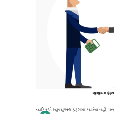
વ્યક્તિએ મ્યુચ્યુઅલ ફંડ્ઝમાં ક્યારેય નહીં, પર