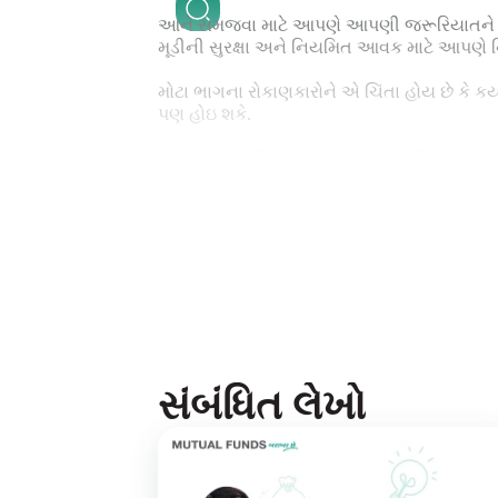
આને સમજવા માટે આપણે આપણી જરૂરિયાતને આધારે
મૂડીની સુરક્ષા અને નિયમિત આવક માટે આપણે
મોટા ભાગના રોકાણકારોને એ ચિંતા હોય છે કે કયા
પણ હોઇ શકે.
રોકાણને સંચાલિત કરવા માટે કોઇ વ્યક્તિ પોતે 
કંપની – મ્યુચ્યુઅલ ફંડ કંપનીને આઉટસોર્સ કરી શ
ખાસ પરિસ્થિતિ અને ઉદ્દેશને આધારે પસંદ કરી શક
મ્યુચ્યુઅલ ફંડ કંપનીઓ દસ્તાવેજી કાર્યવાહી સ
સંયોજન મારફતે રોકાણ પોર્ટફોલિયોની હિસાબી અ
જે લોકોને ભવિષ્યની જરૂરિયાત માટે પોતાના નાણા
સંચાલન કરે છે અને રોકાણકારો તેમના કાર્યોમાં
સંબંધિત લેખો