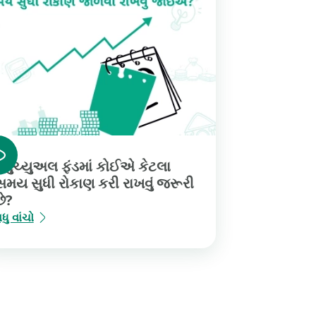
મ્યુચ્યુઅલ ફંડમાં કોઈએ કેટલા
સમય સુધી રોકાણ કરી રાખવું જરૂરી
છે?
ધુ વાંચો