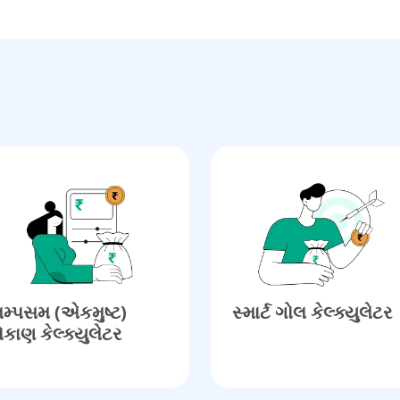
મ્પસમ (એકમુષ્ટ)
સ્માર્ટ ગોલ કેલ્ક્યુલેટર
ોકાણ કેલ્ક્યુલેટર​