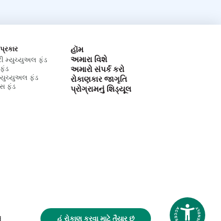
 પ્રકાર
હૉમ
અમારા વિશે
ટી મ્યુચ્યુઅલ ફંડ
ફંડ
અમારો સંપર્ક કરો
મ્યુચ્યુઅલ ફંડ
રોકાણકાર જાગૃતિ
્સ ફંડ
પ્રોગ્રામનું શિડ્યૂલ
હું રોકાણ કરવા માટે તૈયાર છું
d
Accessibi