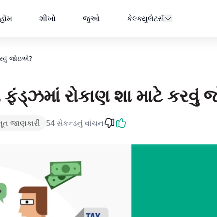
જોઇએ? | AMFI
હૉમ
શીખો
જુઓ
કેલ્ક્યુલેટર્સ
કરવું જોઇએ?
 ફંડ્ઝમાં રોકાણ શા માટે કરવું
ભૂત જાણકારી
54 સેકન્ડનું વાંચન