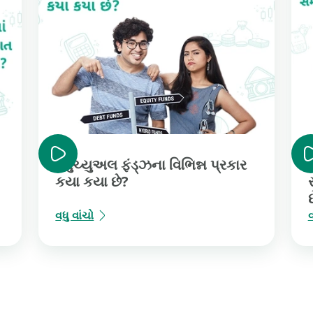
મ્યુચ્યુઅલ ફંડ્ઝના વિભિન્ન પ્રકાર
કયા કયા છે?
વધુ વાંચો
વ