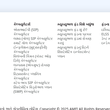
કેલ્ક્યુલેટર્સ
મ્યુચ્યુઅલ ફંડ વિશે બધુંજ
ફંડના
એસઆઈપી (SIP)
મ્યુચ્યુઅલ ફંડ શું છે?
ઇક્વિ
કેલ્ક્યુલેટર​
મ્યુચ્યુઅલ ફંડના પ્રકાર
ELSS 
લક્ષ્ય (ગોલ) SIP કેલ્ક્યુલેટર​
મ્યુચ્યુઅલ ફંડમાં રોકાણ
ડેબ્ટ 
સ્માર્ટ ગોલ કેલ્ક્યુલેટર
કરવું
ઇન્ડેક
ઈન્ફ્લેશન (મુદ્રાસ્ફીતી)
મ્યુચ્યુઅલ ફંડનું રિટર્ન
કેલ્ક્યુલેટર​
સિસ્ટેમેટિક ઇન્વેસ્ટમેન્ટ
વિલંબની કિંમત (કૉસ્ટ ઓફ
પ્લાન
ડિલે) કેલ્ક્યુલેટર​
લમ્પસમ (એકમુષ્ટ) રોકાણ
કેલ્ક્યુલેટર​
રિટાયરમેન્ટ પ્લાનિંગ
કેલ્ક્યુલેટર​
સ્ટેપ-અપ SIP કેલ્ક્યુલેટર
સિસ્ટેમેટિક વિડ્રોઅલ પ્લાન
(SWP) કેલ્ક્યુલેટર
રતો અને ગોપનીયિતા નોટિસ
Copyright © 2025 AMFI All Rights Reserve