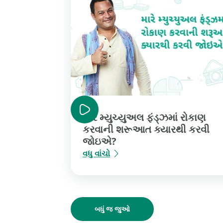
મારે મ્યુચ્યુઅલ ફંડ્ઝમાં રોકાણ
કરવાની શરૂઆત ક્યારથી કરવી
જોઇએ?
વધુ વાંચો
બધું જ જુઓ