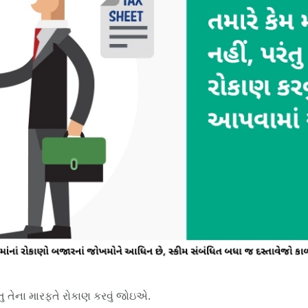
ંતુ તેના મારફતે રોકાણ કરવું જોઇએ.