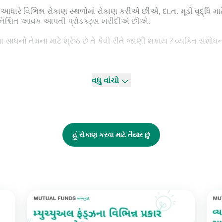
 વિભિન્ન રોકાણ સ્થળોમાં રોકાણ કરીએ છીએ, દા.ત. મૂડી વૃદ્ધિ મા
 નિશ્ચિત આવક આપતી પ્રોડક્ટ્સ ખરીદીએ છીએ.
 સાધનો તેમના માટે શ્રેષ્ઠ છે તે કેવી રીતે જાણી શકાય ? વ્યક્તિ સંશો
કરવા માટે સક્ષમ ન હોય એવા અમુક કાર્યો આઉટસોર્સ કરી શકે છે. કોઇ પણ
કે છે. મ્યુચ્યુઅલ ફંડ્ઝ વિભિન્ન ઉદ્દેશો પરિપૂર્ણ કરવા માટે રોકાણના 
વધુ વાંચો
ે છે.
હિતની તમામ વહીવટી પ્રવૃત્તિઓ સંચાલિત કરે છે. તેમને નેટ એસેટ વેલ્ય
ને પ્રગતિની રિપોર્ટિંગની પણ સુવિધા આપવામાં આવે છે.
હું રોકાણ કરવા માટે તૈયાર છું
ંનું રોકાણ કરવાની જરૂરિયાત હોય તેમના માટે મ્યુચ્યુઅલ ફંડ શ્રેષ્ઠ ર
 સામેલ થયા વિના આ નિપુણતાનાં પરિણામો માણી શકે છે.