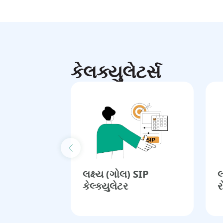
કેલક્યુલેટર્સ
Previous slide
લક્ષ્ય (ગોલ) SIP
લ
કેલ્ક્યુલેટર​
ર