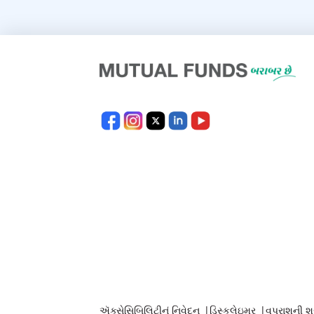
ઍક્સેસિબિલિટીનું નિવેદન
|
ડિસ્કલેઇમર
|
વપરાશની શ