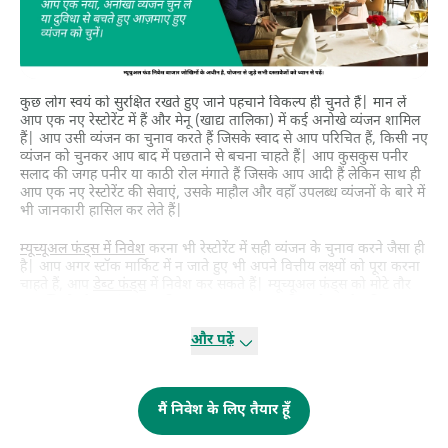
कुछ लोग स्वयं को सुरक्षित रखते हुए जाने पहचाने विकल्प ही चुनते हैं| मान लें
आप एक नए रेस्टोरेंट में हैं और मेनू (खाद्य तालिका) में कई अनोखे व्यंजन शामिल
हैं| आप उसी व्यंजन का चुनाव करते हैं जिसके स्वाद से आप परिचित हैं, किसी नए
व्यंजन को चुनकर आप बाद में पछताने से बचना चाहते हैं| आप कुसकुस पनीर
सलाद की जगह पनीर या काठी रोल मंगाते हैं जिसके आप आदी हैं लेकिन साथ ही
आप एक नए रेस्टोरेंट की सेवाएं, उसके माहौल और वहाँ उपलब्ध व्यंजनों के बारे में
भी जानकारी हासिल कर लेते हैं|
म्यूच्यूअल फंड्स में निवेश
करना भी रेस्टोरेंट में सही व्यंजन के चुनाव करने जैसा ही
है| आप अगर स्टॉक मार्किट में न जाते हुए भी अपने वित्तीय लक्ष्यों को पूरा करना
चाहते हैं, आप
डेब्ट फंड्स
में निवेश कर सकते हैं| म्यूच्यूअल फंड्स को मोटे तौर
पर इक्विटी, डेब्ट, संकर (हाइब्रिड), समाधान उन्मुख स्कीम और दूसरे स्कीम युक्त
निवेशों में बांटा जा सकता है| यदि आप इक्विटी म्यूच्यूअल फंड्स के माध्यम से
स्टॉक्स में निवेश नहीं चाहते, आप डेब्ट फंड्स के माध्यम से जो बैंकों, सरकारी
और पढ़ें
संस्थानों जिसमें RBI और अन्य मुद्रा बाज़ार उपकरण भी शामिल हैं (T-बिल्स, बैंक
CDs या वाणिज्यिक पत्र आदि) और निगमों (कॉर्पोरेट्स) द्वारा जारी बांड्स में
निवेश करते हैं, म्यूच्यूअल फंड्स से अर्जित लाभ के हिस्सेदार बन सकते हैं| डेब्ट
मैं निवेश के लिए तैयार हूँ
फंड्स में निवेश करने से आपके धन की वृद्धि बेहतर होती है क्यों कि इसमें आपको
करों का प्रभाशाली प्रतिफल आपके परम्परागत विकल्पों जैसे बैंक FDs, PPFs,
या डाक घर बचत योजनाओं से बेहतर मिलता है|