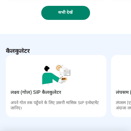
सभी देखें
कैलकुलेटर
लक्ष्‍य (गोल) SIP कैलकुलेटर
लंपसम (
अपने गोल तक पहुँचने के लिए ज़रूरी मासिक SIP इन्वेस्टमेंट
लंपसम (एक
जानिए।
अंदाजा ल