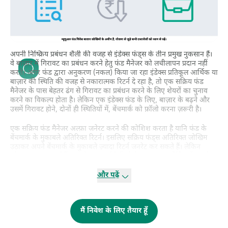
अपनी निष्क्रिय प्रबंधन शैली की वजह से इंडेक्स फंड्स के तीन प्रमुख नुकसान हैं।
वे बाज़ार में गिरावट का प्रबंधन करने हेतु फंड मैनेजर को लचीलापन प्रदान नहीं
करते। अगर फंड द्वारा अनुकरण (नकल) किया जा रहा इंडेक्स प्रतिकूल आर्थिक या
बाज़ार की स्थिति की वजह से नकारात्मक रिटर्न दे रहा है, तो एक सक्रिय फंड
मैनेजर के पास बेहतर ढंग से गिरावट का प्रबंधन करने के लिए शेयरों का चुनाव
करने का विकल्प होता है। लेकिन एक इंडेक्स फंड के लिए, बाज़ार के बढ़ने और
उसमें गिरावट होने, दोनों ही स्थितियों में, बेंचमार्क को फ़ॉलो करना ज़रूरी है।
एक सक्रिय फंड मैनेजर अल्फ़ा जनेरट करने की कोशिश करता है यानि फंड के
बेंचमार्क के मुकाबले अतिरिक्त रिटर्न। इसलिए सक्रिय फंड्स अतिरिक्त जोखिम
उठाकर अपने बेंचमार्क के मुकाबले ज़्यादा रिटर्न जनरेट कर सकते हैं। लेकिन
इंडेक्स फंड्स कम जोखिम वाले उत्पाद होते हैं जो केवल एक अंतर्निहित बेंचमार्क
का अनुकरण (नकल) करते हैं। इसलिए बेंचमार्क के मुकाबले ज़्यादा रिटर्न चाहने
वाले किसी निवेशक को इंडेक्स फंड्स से दूर रहना चाहिए क्योंकि वे औसत बाज़ार
और पढ़ें
रिटर्न जनरेट करते हैं।
यद्यपि इंडेक्स फंड्स का उद्देश्य एक इंडेक्स को फ़ॉलो करना और उसके अनुरूप
मैं निवेश के लिए तैयार हूँ
रिटर्न देना है, लेकिन ट्रैकिंग एरर मौजूद होने की वजह से ज़्यादातर इंडेक्स फंड्स
दरअसल अपने बेंचमार्क के रिटर्न से कम रिटर्न देते हैं। एक
इंडेक्स फंड
को अपने