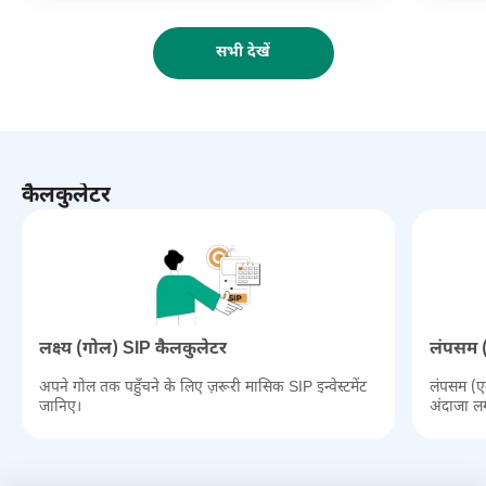
सभी देखें
कैलकुलेटर
लक्ष्‍य (गोल) SIP कैलकुलेटर
लंपसम (
अपने गोल तक पहुँचने के लिए ज़रूरी मासिक SIP इन्वेस्टमेंट
लंपसम (एक
जानिए।
अंदाजा ल