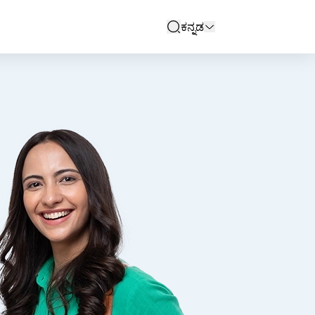
ಕನ್ನಡ
search