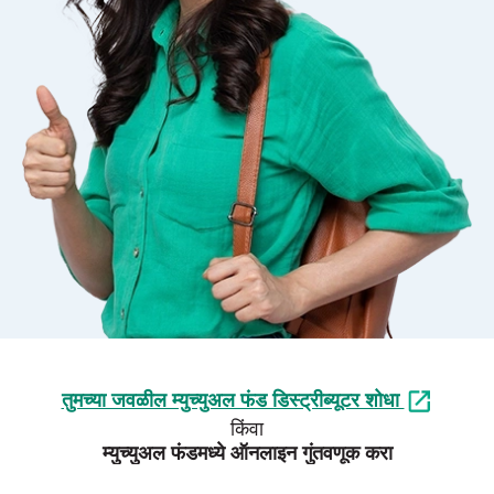
तुमच्या जवळील म्युच्युअल फंड डिस्ट्रीब्यूटर शोधा
किंवा
म्युच्युअल फंडमध्ये ऑनलाइन गुंतवणूक करा