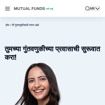
Navigated to म्युच्युअल फंड वितरक कसा शोधायचा? | म्युच्युअल फंड्स मध्य
Open main menu
MR
search
Locale swit
active la
होम
/
मी गुंतवणुकीसाठी तयार आहे
तुमच्या गुंतवणुकीच्या प्रवासाची सुरूवात
करा!