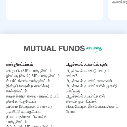
கணக்கிட
கால்குலேட்டர்கள்
மியூச்சுவல் ஃபண்ட்ஸ் பற்றி
எஸ்.ஐ.பி. (SIP) கால்குலேட்டர்
மியூச்சுவல் ஃபண்டு என்றால்
இலக்கு (கோல்) SIP கால்குலேட்டர்
என்ன?
ஸ்மார்ட் கோல் கால்குலேட்டர்
மியூச்சுவல் ஃபண்ட் வகைகள்
இன்ஃபிளேஷன் (பணவீக்க)
மியூச்சுவல் ஃபண்ட்களில் முதலீடு
கால்குலேட்டர்
செய்வது
தாமதத்தின் விலை (காஸ்ட் ஆஃப்
மியூச்சுவல் ஃபண்ட்களில்
டிலே) கால்குலேட்டர்
கிடைக்கும் ரிட்டர்ன்
லம்ப்சம் (மொத்தத் தொகை)
சிஸ்டமேட்டிக் இன்வெஸ்ட்மென்ட்
முதலீட்டு கால்குலேட்டர்
பிளான்
ரிட்டையர்மென்ட் பிளானிங்
கால்குலேட்டர்
ஸ்டெப்-அப் SIP கால்குலேட்டர்