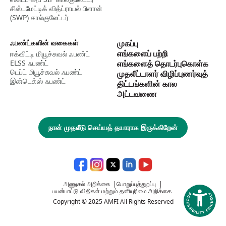
சிஸ்டமேட்டிக் வித்ட்ராயல் பிளான்
(SWP) கால்குலேட்டர்
ஃபண்ட்களின் வகைகள்
முகப்பு
எங்களைப் பற்றி
ஈக்விட்டி மியூச்சுவல் ஃபண்ட்
ELSS ஃபண்ட்
எங்களைத் தொடர்புகொள்க
டெப்ட் மியூச்சுவல் ஃபண்ட்
முதலீட்டாளர் விழிப்புணர்வுத்
இன்டெக்ஸ் ஃபண்ட்
திட்டங்களின் கால
அட்டவணை
நான் முதலீடு செய்யத் தயாராக இருக்கிறேன்
அணுகல் அறிக்கை
|
பொறுப்புத்துறப்பு
|
பயன்பாட்டு விதிகள் மற்றும் தனியுரிமை அறிக்கை
Copyright © 2025 AMFI All Rights Reserved
Accessi