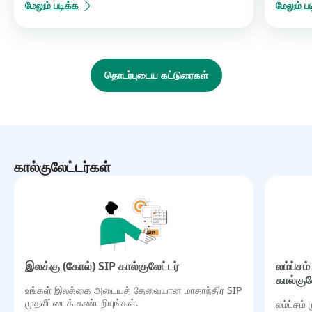
மேலும் படிக்க
மேலும் ப
தொடர்புடைய கட்டுரைகள்
கால்குலேட்டர்கள்
இலக்கு (கோல்) SIP கால்குலேட்டர்
லம்ப்ச
கால்குல
உங்கள் இலக்கை அடையத் தேவையான மாதாந்திர SIP
முதலீட்டைக் கண்டறியுங்கள்.
லம்ப்சம்