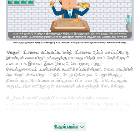
'ரெகுலர்' பீட்சாவை விட்டுவிட்டு 'லார்ஜ்' பீட்சாவை ஆர்டர் செய்யும்போது,
இரண்டின் சுவையிலும் உங்களுக்கு ஏதாவது வித்தியாசம் தெரிகிறதா?
கண்டிப்பாக இல்லை! இரண்டும் ஒரே செய்முறை மற்றும்
செயல்முறையைப் பயன்படுத்தி தயாரிக்கப்படுகின்றன. அவை அவற்றின்
அளவிலும் விலையிலும் மட்டுமே வேறுபடுகின்றன. மெனுவிலிருந்து
நீங்கள் எந்த அளவிலான ஃபார்ம்ஹவுஸ் பீட்சாவை ஆர்டர் செய்தாலும்,
அது மீடியமோ லார்ஜோ ஒரே சுவைதான் உங்களுக்குக் கிடைக்கிறது.
மியூச்சுவல் ஃபண்ட்களும்
பீட்சாவைப் போன்ற அதே சுவையை
வழங்குகின்றன. நீங்கள் ஒரு ஃபண்டை வாங்கும்போது, அதாவது அந்த
ஃபண்டின் ஒரு யூனிட்டை சொந்தமாக்கிக் கொள்ள அதன் விலையை,
அதாவது
NAV
-ஐச் செலுத்துகிறீர்கள். அதிக முதலீட்டாளர்கள் தங்கள்
பணத்தை முதலீடு செய்திருக்கும் ஒரு பெரிய ஃபண்டு, ஒரு பெரிய
சொத்து அடிப்படையைக் கொண்டிருக்கும். இதனால் அதற்கு அதிக
மேலும் படிக்க
NAV இருக்கும். ஆனால் அதே ஃபண்ட், தொடக்கத்தில் மிகக் குறைந்த
NAV-ஐ கொண்டு இருந்திருக்கலாம். ஒரு ஃபண்ட் பெரியதாக