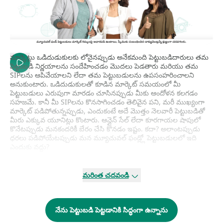
మార్కెట్లు ఒడిదుడుకులకు లోనైనప్పుడు అనేకమంది పెట్టుబడిదారులు తమ
పెట్టుబడి నిర్ణయాలను సందేహించడం మొదలు పెడతారు మరియు తమ
SIPలను ఆపివేయాలని లేదా తమ పెట్టుబడులను ఉపసంహరించాలని
అనుకుంటారు. ఒడిదుడుకులతో కూడిన మార్కెట్ సమయంలో మీ
పెట్టుబడులు ఎరుపుగా మారడం చూసినప్పుడు మీకు ఆందోళన కలగడం
సహజమే. కానీ మీ SIPలను కొనసాగించడం తెలివైన పని, మరీ ముఖ్యంగా
మార్కెట్ పడిపోతున్నప్పుడు, ఎందుకంటే అదే మొత్తం నెలవారీ పెట్టుబడితో
మీరు ఎక్కువ యూనిట్లు కొంటారు. ఆన్లైన్ సేల్ లేదా కూరగాయల షాపులో
కొనేటప్పుడు మనకందరికీ బేరం చేసి కొనడం ఇష్టం. కదా? అలాంటప్పుడు
ధరలు పడిపోయేటప్పుడు మన మ్యూచువల్ ఫండ్ల్లో పెట్టుబడులలో ఇది
ఎందుకు వద్దు?
మన వాతావరణ సూచన యాప్స్ కంటే మార్కెట్లు చాలా ఎక్కువ ఊహకు
అందకుండా ఉంటాయి. మార్కెట్ పడిపోతున్నప్పుడు ఏక మొత్తంలో ఎప్పుడు
మరింత చదవండి
పెట్టుబడి పెట్టాలో మీరు ఎప్పుడూ ఖచ్చితంగా నిర్ణయించలేరు. మీరు పెట్టుబడి
పెట్టిన తర్వాత ఒకవేళ మార్కెట్ ఇంకా పడిపోతే ఏమి చేస్తారు? అదేవిధంగా,
మార్కెట్ పెరిగినప్పుడు ఎప్పుడు అమ్మాలో మీరు ఖచ్చితంగా నిర్ణయించలేరు,
నేను పెట్టుబడి పెట్టడానికి సిద్ధంగా ఉన్నాను
ఎందుకంటే మీరు అమ్మిన తర్వాత మార్కెట్ ఇంకా పెరగవచ్చు. మీరు
మార్కెట్ను పట్టుకోవాలని ప్రయత్నిస్తే మీరు పూర్తిగా నిరాశకు లోనవుతారు