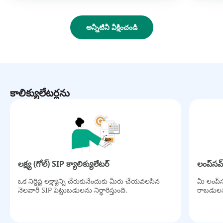
అన్నీటినీ వీక్షించండి
కాలిక్యులేటర్లను
లక్ష్య (గోల్) SIP క్యాలిక్యులేటర్
లంప్‌సమ్
ఒక నిర్దిష్ట లక్ష్యాన్ని చేరుకునేందుకు మీరు చేయవలసిన
మీ లంప్‌
నెలవారీ SIP పెట్టుబడులను నిర్ధారిస్తుంది.
రాబడులను