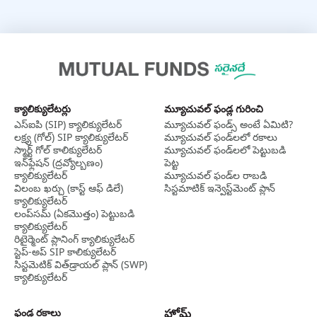
క్యాలిక్యులేటర్లు
మ్యూచువల్ ఫండ్ల గురించి
ఎస్‌ఐపి (SIP) క్యాలిక్యులేటర్
మ్యూచువల్ ఫండ్స్ అంటే ఏమిటి?
లక్ష్య (గోల్) SIP క్యాలిక్యులేటర్
మ్యూచువల్ ఫండ్‌లలో రకాలు
స్మార్ట్ గోల్ కాలిక్యులేటర్
మ్యూచువల్ ఫండ్‌లలో పెట్టుబడి
ఇన్‌ఫ్లేషన్ (ద్రవ్యోల్బణం)
పెట్ట
క్యాలిక్యులేటర్
మ్యూచువల్ ఫండ్‌ల రాబడి
విలంబ ఖర్చు (కాస్ట్ ఆఫ్ డిలే)
సిస్టమాటిక్ ఇన్వెస్ట్‌‌మెంట్ ప్లాన్
క్యాలిక్యులేటర్
లంప్‌సమ్ (ఏకమొత్తం) పెట్టుబడి
క్యాలిక్యులేటర్
రిటైర్మెంట్ ప్లానింగ్ క్యాలిక్యులేటర్
స్టెప్-అప్ SIP కాలిక్యులేటర్
సిస్టమెటిక్ విత్‌డ్రాయల్ ప్లాన్ (SWP)
క్యాలిక్యులేటర్
ఫండ్ల రకాలు
హోమ్