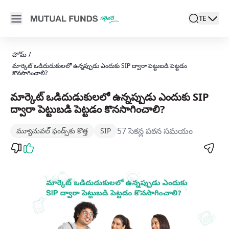
Navigated to మార్కెట్ ఒడిదుడుకులలో ఉన్నప్పుడు ఎందుకు SIP ద్వారా 
Open main menu
TE
search
Locale swi
active l
హోమ్
/
మార్కెట్ ఒడిదుడుకులలో ఉన్నప్పుడు ఎందుకు SIP ద్వారా పెట్టుబడి పెట్టడం
కొనసాగించాలి?
మార్కెట్ ఒడిదుడుకులలో ఉన్నప్పుడు ఎందుకు SIP
ద్వారా పెట్టుబడి పెట్టడం కొనసాగించాలి?
57 సెకన్ల పఠన సమయం
మ్యూచువల్ ఫండ్స్‌కు కొత్త
SIP