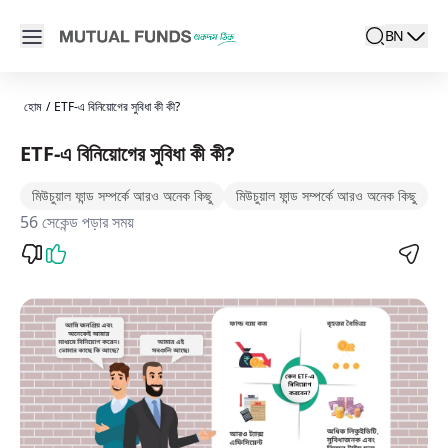
Navigated to ETF-এর উপকারগুলি কি তা অন্বেষণ করুন | মিউচুয়াল ফান্ড সহি হ্যায
Open main menu
BN
search
Locale swit
active la
হোম
/
ETF-এ বিনিয়োগের সুবিধা কী কী?
ETF-এ বিনিয়োগের সুবিধা কী কী?
মিউচুয়াল ফান্ড সম্পর্কে আরও অনেক কিছু
মিউচুয়াল ফান্ড সম্পর্কে আরও অনেক কিছু
56 সেকেন্ড পড়ার সময়