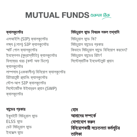
ক্যালকুলেটর
মিউচুয়াল ফান্ড বিষয়ক সকল তথ্যাদি
এসআইপি (SIP) ক্যালকুলেটর​
মিউচুয়াল ফান্ড কি?
লক্ষ্য (গোল) SIP ক্যালকুলেটর​
মিউচুয়াল ফান্ডের প্রকার
স্মার্ট গোল ক্যালকুলেটর​
কিভাবে মিউচুয়াল ফান্ডে বিনিয়োগ করবেন?
ইনফ্লেশন (মুদ্রাস্ফীতি) ক্যালকুলেটর​
মিউচুয়াল ফান্ডের রিটার্ণ
বিলম্বের খরচ (কস্ট অফ ডিলে)
সিস্টেম্যাটিক ইনভেস্টমেন্ট প্ল্যান
ক্যালকুলেটর
লাম্পসাম (এককালীন) বিনিয়োগ ক্যালকুলেটর​
রিটায়ার্মেন্ট প্ল্যানিং ক্যালকুলেটর
স্টেপ-আপ SIP ক্যালকুলেটর​
সিস্টেমেটিক উইথড্রল প্ল্যান (SWP)
ক্যালকুলেটর​
ফান্ডের প্রকার
হোম
আমাদের সম্পর্কে
ইক্যুইটি মিউচুয়াল ফান্ড
ELSS ফান্ড
যোগাযোগ করুন
ডেট মিউচুয়াল ফান্ড
বিনিয়োগকারী সচেতনতা কর্মসূচির
ইনডেক্স ফান্ড
তালিকা