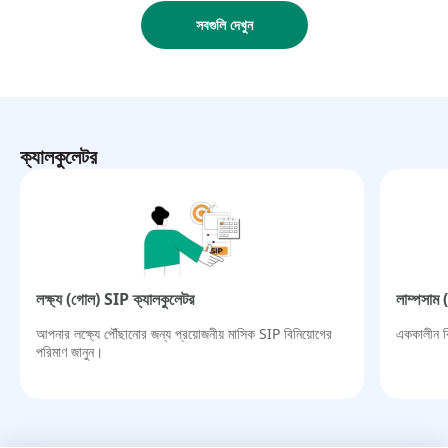
সবগুলি দেখুন
ক্যালকুলেটর
লক্ষ্য (গোল) SIP ক্যালকুলেটর​
লাম্পসাম 
আপনার লক্ষ্যে পৌঁছানোর জন্য প্রয়োজনীয় মাসিক SIP বিনিয়োগের
এককালীন বি
পরিমাণ জানুন।