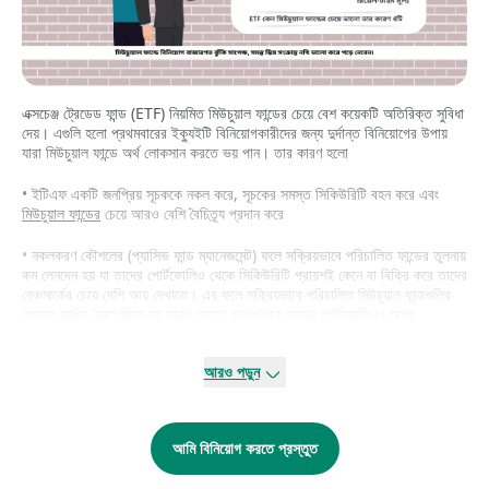
এক্সচেঞ্জ ট্রেডেড ফান্ড (ETF) নিয়মিত মিউচুয়াল ফান্ডের চেয়ে বেশ কয়েকটি অতিরিক্ত সুবিধা
দেয়। এগুলি হলো প্রথমবারের ইক্যুইটি বিনিয়োগকারীদের জন্য দুর্দান্ত বিনিয়োগের উপায়
যারা মিউচুয়াল ফান্ডে অর্থ লোকসান করতে ভয় পান। তার কারণ হলো
• ইটিএফ একটি জনপ্রিয় সূচককে নকল করে, সূচকের সমস্ত সিকিউরিটি বহন করে এবং
মিউচুয়াল ফান্ডের
চেয়ে আরও বেশি বৈচিত্র্য প্রদান করে
• নকলকরণ কৌশলের (প্যাসিভ ফান্ড ম্যানেজমেন্ট) ফলে সক্রিয়ভাবে পরিচালিত ফান্ডের তুলনায়
কম লেনদেন হয় যা তাদের পোর্টফোলিও থেকে সিকিউরিটি প্রায়শই কেনে বা বিক্রি করে তাদের
বেঞ্চমার্কের চেয়ে বেশি আয় দেখাতে। এর ফলে সক্রিয়ভাবে পরিচালিত মিউচুয়াল ফান্ডগুলির
ক্ষেত্রে অধিক ট্যাক্স দিতে হয় কারণ যেহেতু ফান্ডগুলিকে তাদের পোর্টফোলিওর মধ্যে
সিকিউরিটি কেনা বা বিক্রয় করার সময় STT (সিকিউরিটিজ ট্রানজাকশন ট্যাক্স) এবং মূলধন
লাভের ট্যাক্স দিতে হয়। সুতরাং অন্যান্য মিউচুয়াল ফান্ডের তুলনায় ETF বেশি ট্যাক্স
আরও পড়ুন
উপযোগী।
• এছাড়া ETF এর ব্যয় অনুপাতও সক্রিয়ভাবে পরিচালিত মিউচুয়াল ফান্ডের তুলনায় কম
যেখানে সক্রিয় আয় অর্জনের জন্য অত্যন্ত দক্ষ ফান্ড পরিচালকদের নিযুক্ত করতে হয়, অর্থাৎ
আমি বিনিয়োগ করতে প্রস্তুত
তাদের বেঞ্চমার্ক সূচকের চেয়ে বেশি আয় করতে হয়।