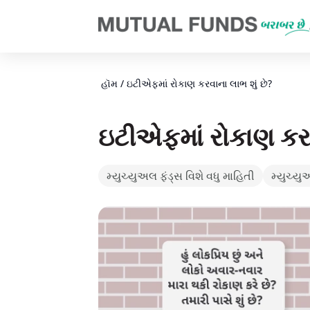
Navigated to ઇટીએફમાં રોકાણ કરવાના લાભ શું છે? | AMFI
હૉમ
/
ઇટીએફમાં રોકાણ કરવાના લાભ શું છે?
ઇટીએફમાં રોકાણ કરવ
મ્યુચ્યુઅલ ફંડ્સ વિશે વધુ માહિતી
મ્યુચ્યુ