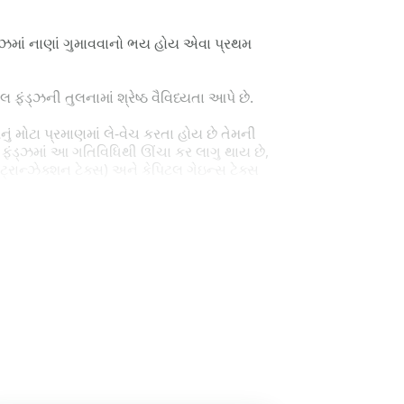
ડ્ઝમાં નાણાં ગુમાવવાનો ભય હોય એવા પ્રથમ
ંડ્ઝની તુલનામાં શ્રેષ્ઠ વૈવિધ્યતા આપે છે.
નું મોટા પ્રમાણમાં લે-વેચ કરતા હોય છે તેમની
અલ ફંડ્ઝમાં આ ગતિવિધિથી ઊંચા કર લાગુ થાય છે,
ાન્ઝેક્શન ટેક્સ) અને કેપિટલ ગેઇન્સ ટેક્સ
વૃત્ત વળતર એટલે કે તેમના બેન્ચમાર્ક ઇન્ડેક્સ
સ્ટોક્સની જેમ ટ્રેડ થાય છે. રોકાણકારો
સંચાલિત મ્યુચ્યુઅલ ફંડ્ઝથી વિપરિત છે, જેમાં
 તો ઇટીએફ તમારા માટે આરંભ બિંદુ છે !