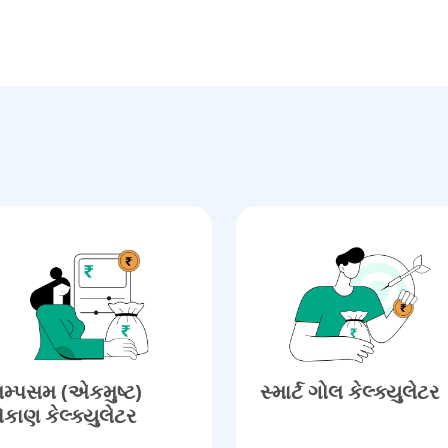
મ્પસમ (એકમુષ્ટ)
સ્માર્ટ ગોલ કેલ્ક્યુલેટર
ોકાણ કેલ્ક્યુલેટર​