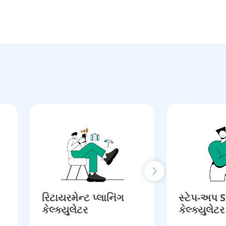
Next slide
રિટાયરમેન્ટ પ્લાનિંગ
સ્ટેપ-અપ 
કેલ્ક્યુલેટર​
કેલ્ક્યુલેટર