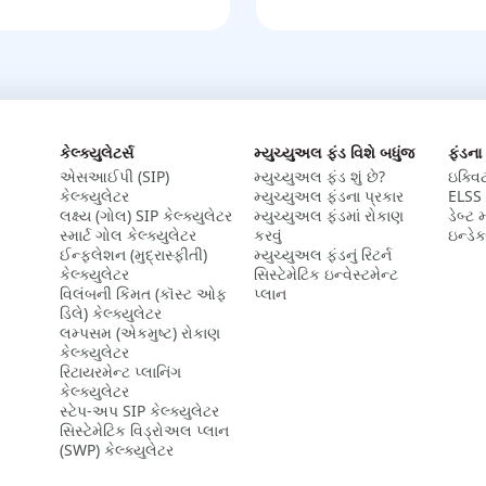
કેલ્ક્યુલેટર્સ
મ્યુચ્યુઅલ ફંડ વિશે બધુંજ
ફંડના
એસઆઈપી (SIP)
મ્યુચ્યુઅલ ફંડ શું છે?
ઇક્વિ
કેલ્ક્યુલેટર​
મ્યુચ્યુઅલ ફંડના પ્રકાર
ELSS 
લક્ષ્ય (ગોલ) SIP કેલ્ક્યુલેટર​
મ્યુચ્યુઅલ ફંડમાં રોકાણ
ડેબ્ટ 
સ્માર્ટ ગોલ કેલ્ક્યુલેટર
કરવું
ઇન્ડેક
ઈન્ફ્લેશન (મુદ્રાસ્ફીતી)
મ્યુચ્યુઅલ ફંડનું રિટર્ન
કેલ્ક્યુલેટર​
સિસ્ટેમેટિક ઇન્વેસ્ટમેન્ટ
વિલંબની કિંમત (કૉસ્ટ ઓફ
પ્લાન
ડિલે) કેલ્ક્યુલેટર​
લમ્પસમ (એકમુષ્ટ) રોકાણ
કેલ્ક્યુલેટર​
રિટાયરમેન્ટ પ્લાનિંગ
કેલ્ક્યુલેટર​
સ્ટેપ-અપ SIP કેલ્ક્યુલેટર
સિસ્ટેમેટિક વિડ્રોઅલ પ્લાન
(SWP) કેલ્ક્યુલેટર