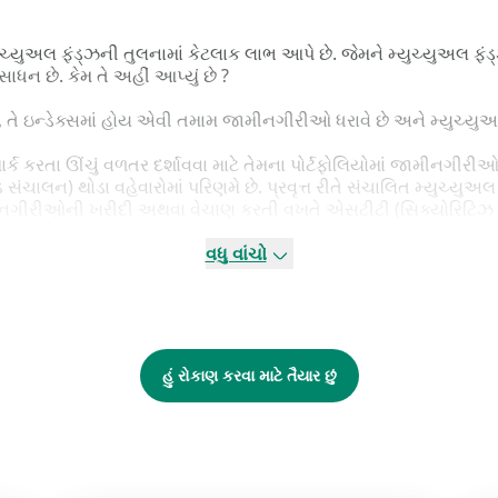
ુચ્યુઅલ ફંડ્ઝની તુલનામાં કેટલાક લાભ આપે છે. જેમને મ્યુચ્યુઅલ ફં
સાધન છે. કેમ તે અહીં આપ્યું છે ?
તે ઇન્ડેક્સમાં હોય એવી તમામ જામીનગીરીઓ ધરાવે છે અને મ્યુચ્યુઅલ ફ
ચમાર્ક કરતા ઊંચું વળતર દર્શાવવા માટે તેમના પોર્ટફોલિયોમાં જામીનગીરીઓ
સંચાલન) થોડા વહેવારોમાં પરિણમે છે. પ્રવૃત્ત રીતે સંચાલિત મ્યુચ્યુ
મીનગીરીઓની ખરીદી અથવા વેચાણ કરતી વખતે એસટીટી (સિક્યોરિટિઝ ટ્ર
ડ્ઝની તુલનામાં વધુ કર કાર્યસક્ષમ છે.
વધુ વાંચો
ી તુલનામાં નીચો ખર્ચ ગુણોત્તર પણ ધરાવે છે અને મ્યુચ્યુઅલ ફંડ્ઝ પ્ર
તા ધરાવતા ફંડ મેનેજરને નિયુક્ત કરે છે.
પૂરી પાડે છે, કારણ કે તેઓ એક્સચેન્જો પર લિસ્ટ થયેલા હોય છે અને 
મયની કિંમતે ઇટીએફ ફંડ્ઝમાં વહેવાર કરી શકે છે, જે પ્રવૃત્ત રીતે 
હું રોકાણ કરવા માટે તૈયાર છું
માં એક વખત થાય છે. જો તમે ઇક્વિટીમાં રોકાણ અંગે નિશ્ચિત ન હોય