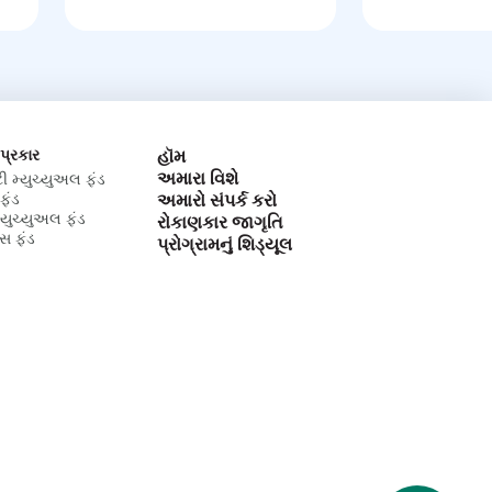
 પ્રકાર
હૉમ
અમારા વિશે
ટી મ્યુચ્યુઅલ ફંડ
ફંડ
અમારો સંપર્ક કરો
મ્યુચ્યુઅલ ફંડ
રોકાણકાર જાગૃતિ
્સ ફંડ
પ્રોગ્રામનું શિડ્યૂલ