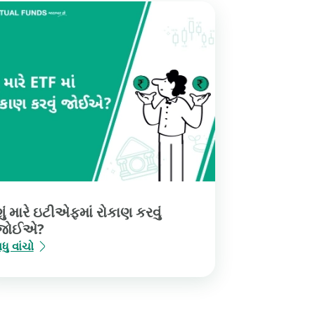
શું મારે ઇટીએફમાં રોકાણ કરવું
જોઈએ?
ધુ વાંચો