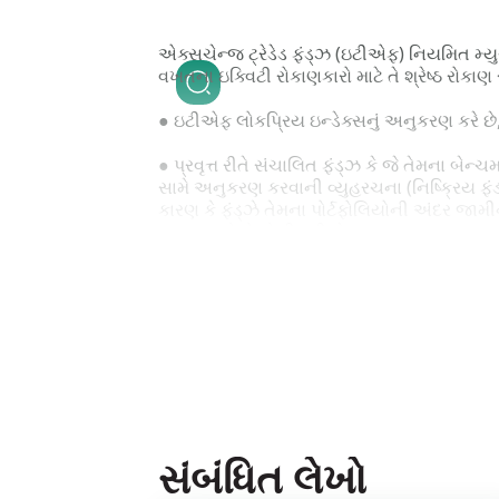
એક્સચેન્જ ટ્રેડેડ ફંડ્ઝ (ઇટીએફ) નિયમિત મ્ય
વખતના ઇક્વિટી રોકાણકારો માટે તે શ્રેષ્ઠ રોકાણ 
● ઇટીએફ લોકપ્રિય ઇન્ડેક્સનું અનુકરણ કરે છે, 
● પ્રવૃત્ત રીતે સંચાલિત ફંડ્ઝ કે જે તેમના બેન્
સામે અનુકરણ કરવાની વ્યુહરચના (નિષ્ક્રિય ફંડ 
કારણ કે ફંડ્ઝે તેમના પોર્ટફોલિયોની અંદર જા
ચુકવવા પડે છે. તેથી ઇટીએફ અન્ય મ્યુચ્યુઅલ ફં
● ઇટીએફ પ્રવૃત્તપણે સંચાલિત મ્યુચ્યુઅલ ફંડ્ઝન
કરતા ઊંચા વળતરનું સર્જન કરવા માટે ઉચ્ચ કુશળ
● ઇટીએફ રોકાણકારોને વધુ અનુકૂળતા અને તરલતા 
બજારના કલાકો દરમિયાન કોઇ પણ સમયે વાસ્તવિક સ
એનએવીની ગણતરી બજાર બંધ થાય ત્યાર પછી દિવસ
સંબંધિત લેખો