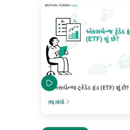
એક્સચેન્જ ટ્રેડેડ ફંડ (ETF) શું છે?
વધુ વાંચો