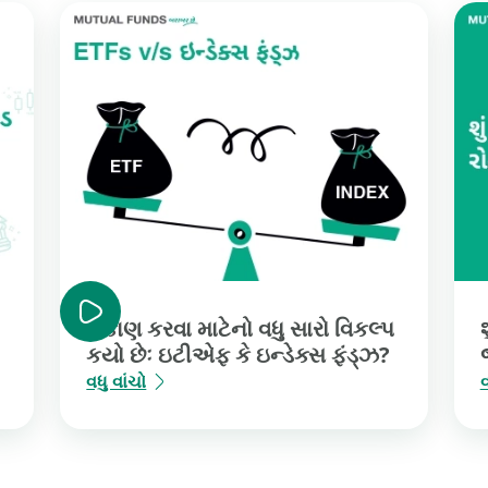
રોકાણ કરવા માટેનો વધુ સારો વિકલ્પ
કયો છેઃ ઇટીએફ કે ઇન્ડેક્સ ફંડ્ઝ?
વધુ વાંચો
વ