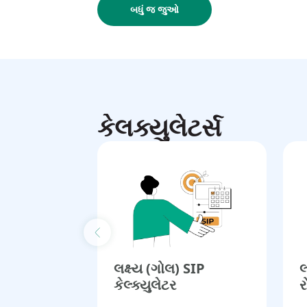
બધું જ જુઓ
કેલક્યુલેટર્સ
Previous slide
લક્ષ્ય (ગોલ) SIP
લ
કેલ્ક્યુલેટર​
ર