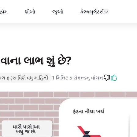
હૉમ
શીખો
જુઓ
કેલ્ક્યુલેટર્સ
ાના લાભ શું છે?
અલ ફંડ્સ વિશે વધુ માહિતી
1 મિનિટ 5 સેકન્ડનું વાંચન