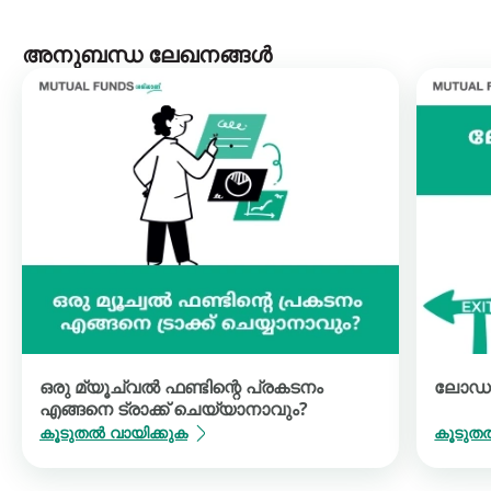
അനുബന്ധ ലേഖനങ്ങൾ
ഒരു മ്യൂച്വൽ ഫണ്ടിന്റെ പ്രകടനം
ലോഡുക
എങ്ങനെ ട്രാക്ക് ചെയ്യാനാവും?
കൂടുതൽ വായിക്കുക
കൂടുതൽ