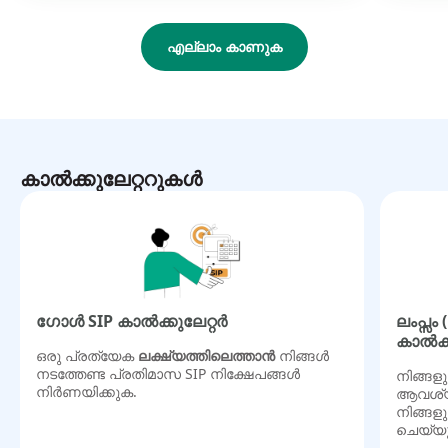
എല്ലാം കാണുക
കാൽക്കുലേറ്ററുകൾ
ഗോൾ SIP കാൽക്കുലേറ്റർ
ലംപ്സം
കാൽക്ക
ഒരു പ്രത്യേക
ലക്ഷ്യത്തിലെത്താൻ
നിങ്ങൾ
നടത്തേണ്ട പ്രതിമാസ SIP നിക്ഷേപങ്ങൾ
നിങ്ങളു
നിർണയിക്കുക.
ആവശ്യമ
നിങ്ങള
ചെയ്യ