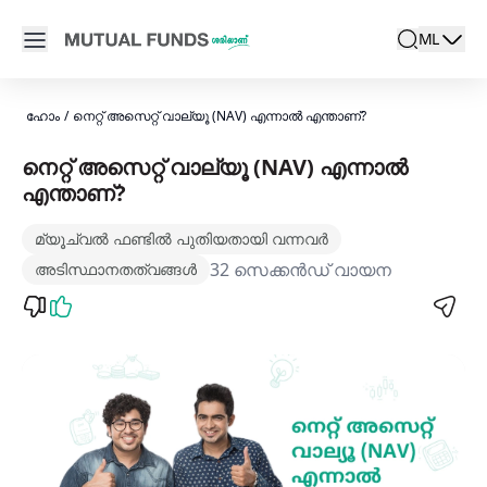
Navigated to മ്യൂച്വൽ ഫണ്ടിലെ NAV (നെറ്റ് അസറ്റ് വാല്യ
Open main menu
ML
search
Locale swit
active la
ഹോം
/
നെറ്റ് അസെറ്റ് വാല്യൂ (NAV) എന്നാല്‍ എന്താണ്?
നെറ്റ് അസെറ്റ് വാല്യൂ (NAV) എന്നാല്‍
എന്താണ്?
മ്യൂച്വൽ ഫണ്ടിൽ പുതിയതായി വന്നവർ
32 സെക്കൻഡ് വായന
അടിസ്ഥാനതത്വങ്ങൾ