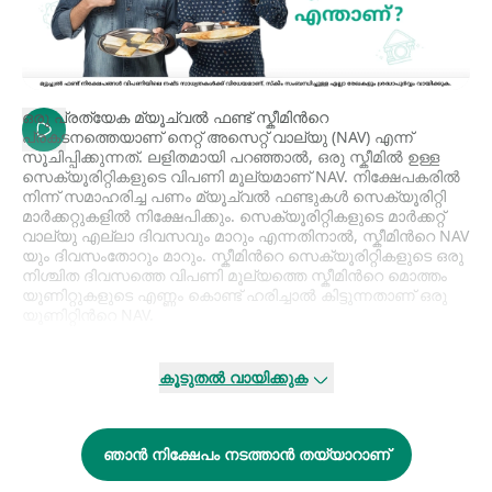
ഒരു പ്രത്യേക മ്യൂച്വല്‍ ഫണ്ട് സ്കീമിന്‍റെ
പ്രകടനത്തെയാണ് നെറ്റ് അസെറ്റ് വാല്യു (NAV) എന്ന്
സൂചിപ്പിക്കുന്നത്. ലളിതമായി പറഞ്ഞാല്‍, ഒരു സ്കീമില്‍ ഉള്ള
സെക്യൂരിറ്റികളുടെ വിപണി മൂല്യമാണ് NAV. നിക്ഷേപകരില്‍
നിന്ന് സമാഹരിച്ച പണം മ്യൂച്വല്‍ ഫണ്ടുകള്‍ സെക്യൂരിറ്റി
മാര്‍ക്കറ്റുകളില്‍ നിക്ഷേപിക്കും. സെക്യൂരിറ്റികളുടെ മാര്‍ക്കറ്റ്
വാല്യു എല്ലാ ദിവസവും മാറും എന്നതിനാല്‍, സ്കീമിന്‍റെ NAV
യും ദിവസംതോറും മാറും. സ്കീമിന്‍റെ സെക്യൂരിറ്റികളുടെ ഒരു
നിശ്ചിത ദിവസത്തെ വിപണി മൂല്യത്തെ സ്കീമിന്‍റെ മൊത്തം
യൂണിറ്റുകളുടെ എണ്ണം കൊണ്ട് ഹരിച്ചാല്‍ കിട്ടുന്നതാണ് ഒരു
യൂണിറ്റിന്‍റെ NAV.
എങ്ങനെയാണ് NAV കണക്കാക്കുന്നതെന്ന് ഇടതു ഭാഗത്തുള്ള
വീഡിയോയില്‍ കാണാം.
കൂടുതൽ വായിക്കുക
എല്ലാ
മ്യൂച്വല്‍ ഫണ്ട് സ്കീമുകളുടെയും
NAV ട്രേഡിങ്ങ് നാള്‍
അവസാനിച്ച് വിപണികള്‍ ക്ലോസ് ചെയ്ത ശേഷം SEBI
മ്യൂച്വല്‍ ഫണ്ട് റെഗുലേഷന്‍സിന് അനുസൃതമായി
ഞാൻ നിക്ഷേപം നടത്താൻ തയ്യാറാണ്
പ്രഖ്യാപിക്കും.