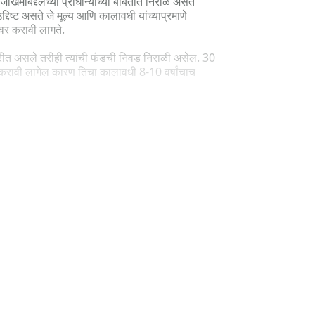
व जोखमीबद्दलच्या प्राधान्यांच्या बाबतीत निराळे असते
्दिष्ट असते जे मूल्य आणि कालावधी यांच्याप्रमाणे
कवर करावी लागते.
करीत असले तरीही त्यांची फंडची निवड निराळी असेल. 30
त्करावी लागेल कारण तिचा कालावधी 8-10 वर्षांचाच
 डेब्ट फंड निवडा. आपल्याला जोखीम घ्यायला हरकत
ाच्या प्रक्रियेची सुरुवात करण्यासाठी आधी हे पहा की