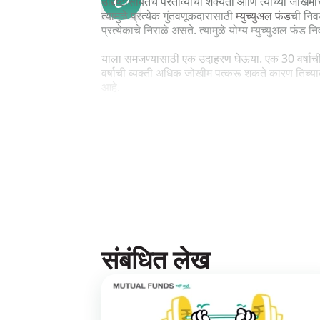
उद्दिष्टांसोबतच परताव्याची शक्यता आणि त्याच्या जोखमीचे म
त्यामुळे प्रत्येक गुंतवणूकदारासाठी
म्युच्युअल फंड
ची निवड
प्रत्येकाचे निराळे असते. त्यामुळे योग्य म्युच्युअल 
याला समजण्यासाठी एक उदाहरण घेऊया. एक 30 वर्षाची व
वर्षाची व्यक्ती अधिक जोखीम पत्करू शकते कारण तिच्या
आहे.
असा फंड निवडा ज्याचा जोखमीचा प्रोफाइल आपल्या जोख
नसेल, तर एक योग्य असा इक्विटी फंड निवडा. आपल्याला
आपण किती जोखीम घेऊ इच्छिता.
संबंधित लेख