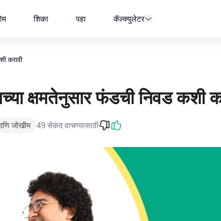
 घ्या.
ोम
शिका
पहा
कॅल्क्युलेटर
कशी करावी
च्या क्षमतेनुसार फंडची निवड कशी क
आणि जोखीम
49 सेकंद वाचण्यासाठी