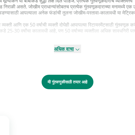
ूल्यांकन या बाबींकडे सुद्धा लक्ष दिले पाहिजे. प्रत्येक गुंतवणूकदाराचे व्यक्तिमत्त्
 निराळी असते. जोखीम प्राधान्यांसोबतच प्रत्येक गुंतवणूकदाराच्या मनामध्ये एक उद
फंड निवडण्यासाठी आपल्याला अनेक फंडांची तुलना जोखीम-परतावा-कालावधी या मेट्रि
्यक्ती आणि एक 50 वर्षाची व्यक्ती दोघेही आपापल्या रिटायरमेंटसाठी गुंतवणूक 
कडे 25-30 वर्षांचा कालावधी आहे, पण 50 वर्षाच्या व्यक्तीला अधिक सावधगिरी प
ीम पत्करण्याच्या क्षमतेप्रमाणे असेल. आपल्याला कमी जोखीम हवी असल्यास, तर
अधिक वाचा
 मध्यम जोखीम हवी असल्यास, तर हायब्रिड फंड निवडा. अशा प्रकारे फंड निवडण्य
मी गुंतवणुकीसाठी तयार आहे