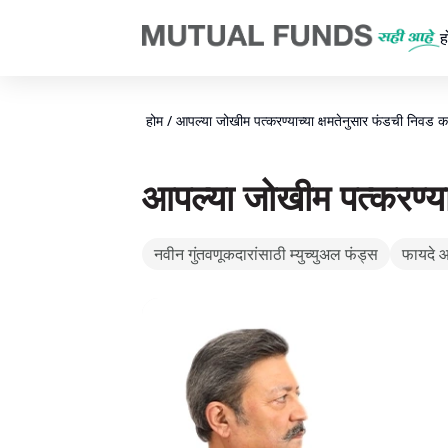
Navigated to तुमच्या रिस्कच्या क्षमतेनुसार योग्य फंड कसा निवडायचा ते जाणून
ह
होम
/
आपल्या जोखीम पत्करण्याच्या क्षमतेनुसार फंडची निवड 
आपल्या जोखीम पत्करण्या
नवीन गुंतवणूकदारांसाठी म्युच्युअल फंड्स
फायदे 