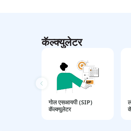
कॅल्क्युलेटर
Previous slide
गोल एसआयपी (SIP)
ल
कॅल्क्युलेटर
क