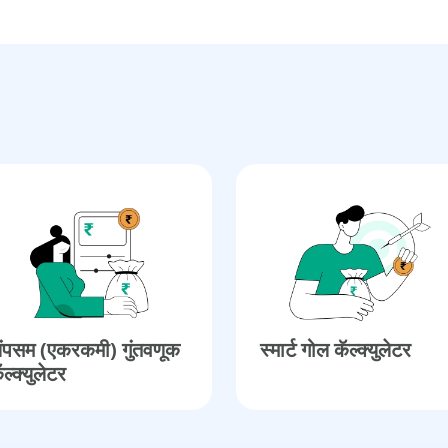
ंपसम (एकरकमी) गुंतवणूक
स्मार्ट गोल कॅल्क्युलेटर
ॅल्क्युलेटर