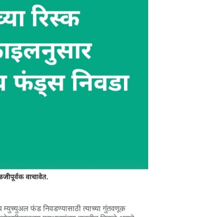
म्युच्युअल फंड निवडण्यासाठी त्याच्या गुंतवणूक