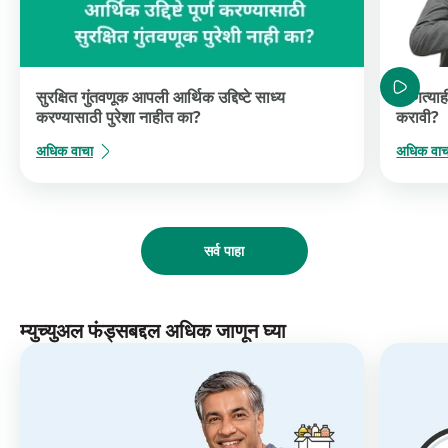
सुरक्षित गुंतवणूक आपली आर्थिक उद्दिष्टे साध्य
कोणत्याह
करण्यासाठी पुरेशा नाहीत का?
करावी?
अधिक वाचा
अधिक वाच
सर्व पाहा
म्युच्युअल फंड्सबद्दल अधिक जाणून घ्या