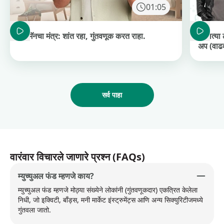
01:05
Duration: 1 minute and 5 seconds
Duration
हिटमॅनचा मंत्र: शांत रहा, गुंतवणूक करत राहा.
बदलत्या 
अप (वाढवा
सर्व पाहा
वारंवार विचारले जाणारे प्रश्न (FAQs)
म्युच्युअल फंड म्हणजे काय?
म्युच्युअल फंड म्हणजे मोठ्या संख्येने लोकांनी (गुंतवणूकदार) एकत्रित केलेला
निधी, जो इक्विटी, बाँड्स, मनी मार्केट इंस्ट्रुमेंट्स आणि अन्य सिक्युरिटीजमध्ये
गुंतवला जातो.