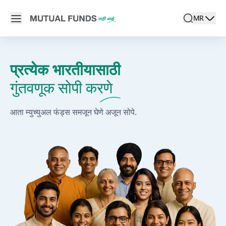
Navigated to म्युच्युअल फंड गुंतवणूक | म्युच्युअल फंड्स सही आहे
Open main menu
MR
search
Locale swit
active la
प्रत्येक भारतीयासाठी
गुंतवणूक सोपी करणे
आता म्युच्युअल फंड्स समजून घेणे अजून सोपे.