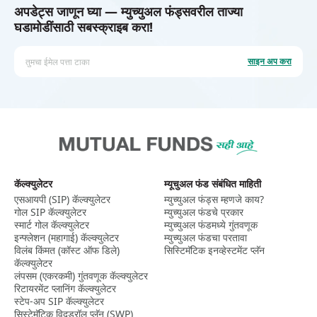
अपडेट्स जाणून घ्या — म्युच्युअल फंड्सवरील ताज्या
घडामोडींसाठी सबस्क्राइब करा!
तुमचा ईमेल पत्ता टाका
साइन अप करा
कॅल्क्युलेटर
म्यूचुअल फंड संबंधित माहिती
एसआयपी (SIP) कॅल्क्युलेटर
म्युच्युअल फंड्स म्हणजे काय?
गोल SIP कॅल्क्युलेटर
म्युच्युअल फंडचे प्रकार
स्मार्ट गोल कॅल्क्युलेटर
म्युच्युअल फंडमध्ये गुंतवणूक
इन्फ्लेशन (महागाई) कॅल्क्युलेटर
म्युच्युअल फंडचा परतावा
विलंब किंमत (कॉस्ट ऑफ डिले)
सिस्टिमॅटिक इनव्हेस्टमेंट प्लॅन
कॅल्क्युलेटर
लंपसम (एकरकमी) गुंतवणूक कॅल्क्युलेटर
रिटायरमेंट प्लानिंग कॅल्क्युलेटर
स्टेप-अप SIP कॅल्क्युलेटर
सिस्टेमॅटिक विदड्रॉल प्लॅन (SWP)