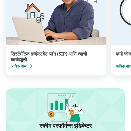
सिस्टेमॅटिक इन्व्हेस्टमेंट प्लॅन (SIP) आणि त्याची
कमी जोख
कार्यपद्धती
अधिक वाचा
अधिक वाच
स्कीम परफॉर्मन्स इंडिकेटर