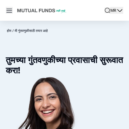
Navigated to म्युच्युअल फंड वितरक कसा शोधायचा? | म्युच्युअल फंड्स मध्य
Open main menu
MR
search
Locale swit
active la
होम
/
मी गुंतवणुकीसाठी तयार आहे
तुमच्या गुंतवणुकीच्या प्रवासाची सुरूवात
करा!