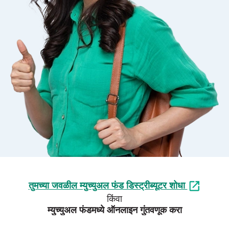
तुमच्या जवळील म्युच्युअल फंड डिस्ट्रीब्यूटर शोधा
किंवा
म्युच्युअल फंडमध्ये ऑनलाइन गुंतवणूक करा