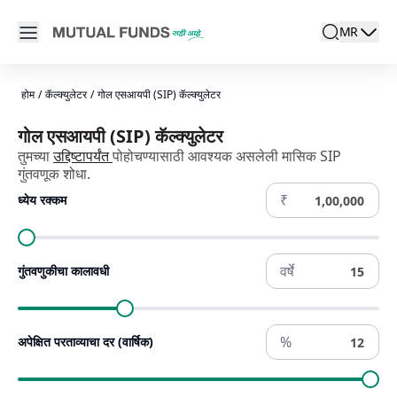
Navigated to गोल (उद्दिष्ट) एसआयपी कॅल्क्युलेटर - गोल (उद्दिष्ट) आधारित ए
Open main menu
MR
search
Locale swit
active la
होम
/
कॅल्क्युलेटर
/
गोल एसआयपी (SIP) कॅल्क्युलेटर
गोल एसआयपी (SIP) कॅल्क्युलेटर
तुमच्या
उद्दिष्टापर्यंत
पोहोचण्यासाठी आवश्यक असलेली मासिक SIP
गुंतवणूक शोधा.
₹
ध्येय रक्कम
वर्षे
गुंतवणुकीचा कालावधी
%
अपेक्षित परताव्याचा दर (वार्षिक)