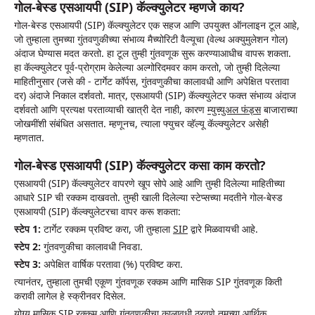
गोल-बेस्ड एसआयपी (SIP) कॅल्क्युलेटर म्हणजे काय?
गोल-बेस्ड एसआयपी (SIP) कॅल्क्युलेटर एक सहज आणि उपयुक्त ऑनलाइन टूल आहे,
जो तुम्हाला तुमच्या गुंतवणुकीच्या संभाव्य मैच्योरिटी वैल्यूचा (वेल्थ अक्युमुलेशन गोल)
अंदाज घेण्यास मदत करतो. हा टूल तुम्ही गुंतवणूक सुरू करण्याआधीच वापरू शकता.
हा कॅल्क्युलेटर पूर्व-प्रोग्राम केलेल्या अल्गोरिदमवर काम करतो, जो तुम्ही दिलेल्या
माहितीनुसार (जसे की - टार्गेट कॉर्पस, गुंतवणुकीचा कालावधी आणि अपेक्षित परतावा
दर) अंदाजे निकाल दर्शवतो. मात्र, एसआयपी (SIP) कॅल्क्युलेटर फक्त संभाव्य अंदाज
दर्शवतो आणि प्रत्यक्ष परताव्याची खात्री देत नाही, कारण
म्युच्युअल फंड्स
बाजाराच्या
जोखमींशी संबंधित असतात. म्हणूनच, त्याला फ्युचर व्हॅल्यू कॅल्क्युलेटर असेही
म्हणतात.
गोल-बेस्ड एसआयपी (SIP) कॅल्क्युलेटर कसा काम करतो?
एसआयपी (SIP) कॅल्क्युलेटर वापरणे खूप सोपे आहे आणि तुम्ही दिलेल्या माहितीच्या
आधारे SIP ची रक्कम दाखवतो. तुम्ही खाली दिलेल्या स्टेप्सच्या मदतीने गोल-बेस्ड
एसआयपी (SIP) कॅल्क्युलेटरचा वापर करू शकता:
स्टेप 1:
टार्गेट रक्कम प्रविष्ट करा, जी तुम्हाला
SIP
द्वारे मिळवायची आहे.
स्टेप 2:
गुंतवणुकीचा कालावधी निवडा.
स्टेप 3:
अपेक्षित वार्षिक परतावा (%) प्रविष्ट करा.
त्यानंतर, तुम्हाला तुमची एकूण गुंतवणूक रक्कम आणि मासिक SIP गुंतवणूक किती
करावी लागेल हे स्क्रीनवर दिसेल.
योग्य मासिक SIP रक्कम आणि गुंतवणुकीचा कालावधी ठरवणे तुमच्या आर्थिक