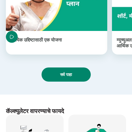
प्रत्येक उद्दिष्टासाठी एक योजना
म्युच्यु
आर्थिक उद
सर्व पाहा
कॅल्क्युलेटर वापरण्याचे फायदे