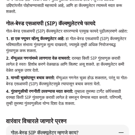
उद्दिष्टांपर्यंत पोहोचण्यासाठी महत्त्वाचे आहे, आणि हा कॅल्क्युलेटर त्यामध्ये मदत करू
शकतो.
गोल-बेस्ड एसआयपी (SIP) कॅल्क्युलेटरचे फायदे
गोल-बेस्ड एसआयपी (SIP) कॅल्क्युलेटर वापरण्याचे प्रमुख फायदे पुढीलप्रमाणे आहेत:
1. हा एक फ्युचर व्हॅल्यू कॅल्क्युलेटर आहे:
हा गोल-बेस्ड एसआयपी (SIP) कॅल्क्युलेटर
भविष्यातील संभाव्य गुंतवणूक मूल्य दाखवतो, ज्यामुळे तुम्ही अधिक नियोजनबद्ध
गुंतवणूक करू शकता.
2. मॅन्युअल गणनांमध्ये लागणारा वेळ वाचवतो:
दरमहा किती SIP गुंतवणूक करावी
लागेल हे स्वतः हिशोब करणे वेळखाऊ आणि क्लिष्ट असू शकते. हा कॅल्क्युलेटर कमी
वेळेत अचूक उत्तर देतो.
3. मानवी चुकांपासून बचाव करतो:
मॅन्युअल गणनेत चुका होऊ शकतात, परंतु या गोल-
बेस्ड एसआयपी (SIP) कॅल्क्युलेटरमुळे त्यापासून बचाव करता येतो.
4. गुंतवणुकीची रणनीती ठरवण्यास मदत करतो:
तुम्हाला तुमच्या टार्गेट कॉर्पससाठी
दरमहा किती SIP गुंतवणूक करावी लागेल हे समजून घेण्यास मदत करतो. परिणामी,
तुम्ही तुमच्या गुंतवणुकीला योग्य दिशा देऊ शकता.
वारंवार विचारले जाणारे प्रश्न
गोल-बेस्ड SIP कॅल्क्युलेटर म्हणजे काय?