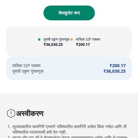
कैलकुलेट करा
तुमची एकूण गुंतवणूक
मासिक SIP रक्कम
₹
36,030.25
₹
200.17
मासिक SIP रक्कम
₹
200.17
तुमची एकूण गुंतवणूक
₹
36,030.25
अस्वीकरण
भूतकाळातील कामगिरी प्रमाणे भविष्यातील कामगिरी असेल किंवा नसेल आणि ती
भविष्यातील परताव्याची हमी देत नाही.
कृपया नोंद घ्या की हे कॅल्क्युलेटर केवळ उदाहरणादाखल आहेत आणि ते प्रत्यक्ष