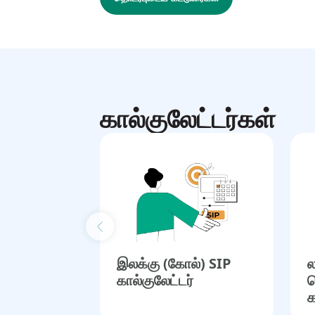
கால்குலேட்டர்கள்
Previous slide
இலக்கு (கோல்) SIP
ல
கால்குலேட்டர்
த
க