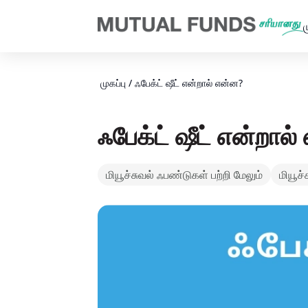
Navigated to மியூச்சுவல் ஃபண்டு ஃபேக்ட் ஷீட் - மியூச்சுவல் ஃபண்
ம
முகப்பு
/
ஃபேக்ட் ஷீட் என்றால் என்ன?
ஃபேக்ட் ஷீட் என்றால
மியூச்சுவல் ஃபண்டுகள் பற்றி மேலும்
மியூச்