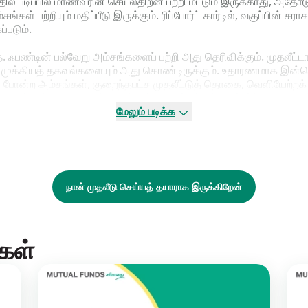
ா? அதில் படிப்பில் மாணவரின் செயல்திறன் பற்றி மட்டும் இருக்காது, 
் பற்றியும் மதிப்பீடு இருக்கும். ரிப்போர்ட் கார்டில், வகுப்பின் சர
ப்படும்.
 ஃபண்டின் பல்வேறு அம்சங்களைப் பற்றி அது தெரிவிக்கும். முதலீட்டாள
முக்கியத் தகவல்களையும் அது கொண்டிருக்கும். உதாரணமாக இன்வெஸ்
 போன்ற அம்சங்கள், குறைந்தபட்ச முதலீட்டுத் தொகை, வெளியேற்றக் 
லும், பல்வேறு பிளான்களின் திட்ட விலக்கம் (ஸ்டாண்டர்ட் டீவியே
, ஈக்விட்டி ஃபண்ட்களின் போர்ட்ஃபோலியோ டர்ன்-ஓவர், டெப்ட் ஃபண்ட்க
மேலும் படிக்க
ன் மற்றும் ரிஸ்க் அளவீடுகளும் ஃபேக்ட்ஷீட்டில் குறிப்பிடப்பட்டிரு
ம் செக்யூரிட்டிகளில் போர்ட்ஃபோலியோ ஹோல்டிங் பற்றிய தகவலையும் ஃப
ல செயல்திறனையும், அதன் ரிஸ்க் அளவையும் குறிப்பிட்டுக் காட்டும். ச
ள வேண்டிய முக்கியமான தகவல் அனைத்தையும் ஃபேக்ட்ஷீட் வழங்கும்.
நான் முதலீடு செய்யத் தயாராக இருக்கிறேன்
கள்