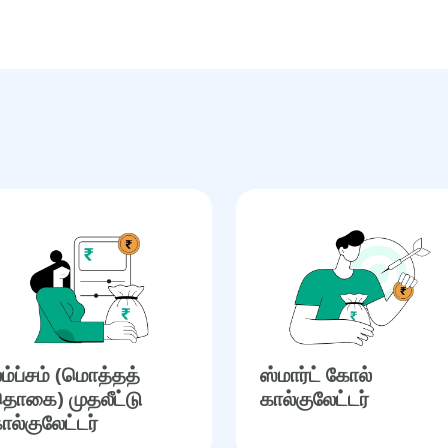
ம்ப்சம் (மொத்தத்
ஸ்மார்ட் கோல்
ொகை) முதலீட்டு
கால்குலேட்டர்
ால்குலேட்டர்