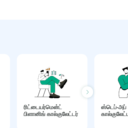
Next slide
ரிட்டையர்மென்ட்
ஸ்டெப்-அப்
பிளானிங் கால்குலேட்டர்
கால்குலேட்ட