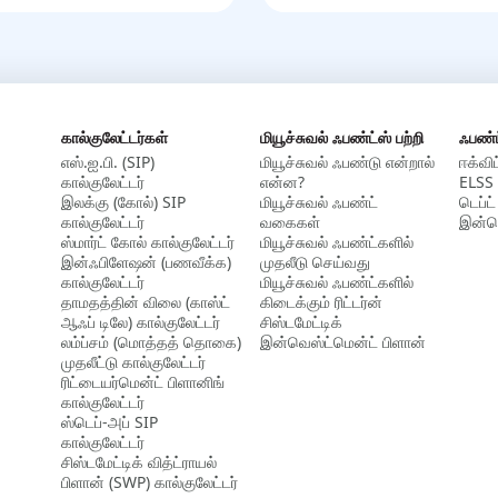
கால்குலேட்டர்கள்
மியூச்சுவல் ஃபண்ட்ஸ் பற்றி
ஃபண்
எஸ்.ஐ.பி. (SIP)
மியூச்சுவல் ஃபண்டு என்றால்
ஈக்விட
கால்குலேட்டர்
என்ன?
ELSS 
இலக்கு (கோல்) SIP
மியூச்சுவல் ஃபண்ட்
டெப்ட்
கால்குலேட்டர்
வகைகள்
இன்டெ
ஸ்மார்ட் கோல் கால்குலேட்டர்
மியூச்சுவல் ஃபண்ட்களில்
இன்ஃபிளேஷன் (பணவீக்க)
முதலீடு செய்வது
கால்குலேட்டர்
மியூச்சுவல் ஃபண்ட்களில்
தாமதத்தின் விலை (காஸ்ட்
கிடைக்கும் ரிட்டர்ன்
ஆஃப் டிலே) கால்குலேட்டர்
சிஸ்டமேட்டிக்
லம்ப்சம் (மொத்தத் தொகை)
இன்வெஸ்ட்மென்ட் பிளான்
முதலீட்டு கால்குலேட்டர்
ரிட்டையர்மென்ட் பிளானிங்
கால்குலேட்டர்
ஸ்டெப்-அப் SIP
கால்குலேட்டர்
சிஸ்டமேட்டிக் வித்ட்ராயல்
பிளான் (SWP) கால்குலேட்டர்