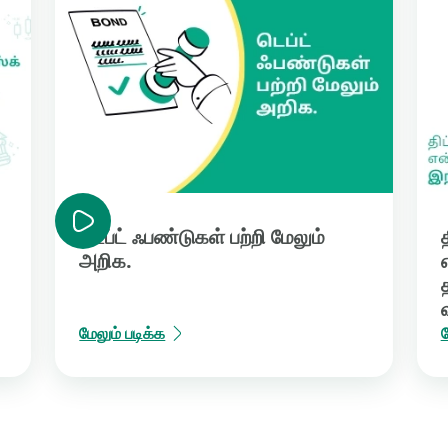
டெப்ட் ஃபண்டுகள் பற்றி மேலும்
அறிக.
மேலும் படிக்க
ம