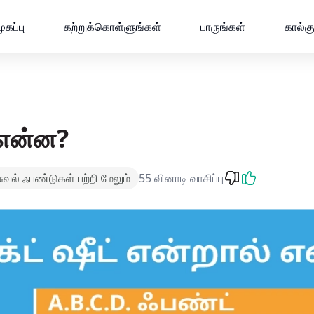
ட்ஸ் சஹி ஹை
ுகப்பு
கற்றுக்கொள்ளுங்கள்
பாருங்கள்
கால்க
் என்ன?
சுவல் ஃபண்டுகள் பற்றி மேலும்
55 வினாடி வாசிப்பு