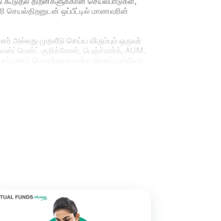
அதோடு கூடுதல் திறன்களுக்கான செயல்பாடுகள்,
ாசரி செயல்திறனுடன் ஒப்பீட்டில் மாணவரின்
ர் அல்லது முதலீடு செய்ய விரும்பும் ஒருவர்
ட்மென்ட் குறிக்கோள், பெஞ்ச்மார்க், AUM,
கட்டணம் பொருந்துமா என்ற விவரம், பல்வேறு
ஷன், அதாவது மாறுகின்ற தன்மையின் அளவீடு),
ளுக்கான கால அளவு, சராசரி முதிர்ச்சி மற்றும்
க்கும்.
ேக்ட்ஷீட் வழங்கும். ஃபண்டின்
ுருக்கமாக, ஒரு முதலீட்டாளர் என்ற முறயில் ஒரு