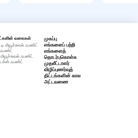
ட்களின் வகைகள்
முகப்பு
எங்களைப் பற்றி
்டி மியூச்சுவல் ஃபண்ட்
ஃபண்ட்
எங்களைத்
 மியூச்சுவல் ஃபண்ட்
தொடர்புகொள்க
க்ஸ் ஃபண்ட்
முதலீட்டாளர்
விழிப்புணர்வுத்
திட்டங்களின் கால
அட்டவணை