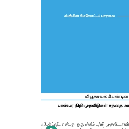
ஃபேக்ட்ஷீட் என்பது ஒரு ஸ்கீம் பற்றி முதலீட