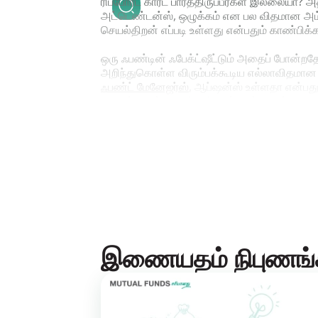
ரிப்போர்ட் கார்ட் பார்த்திருப்பீர்கள் இல்லைய
அட்டெண்டன்ஸ், ஒழுக்கம் என பல விதமான அம்சங்கள
செயல்திறன் எப்படி உள்ளது என்பதும் காண்பிக்க
ஒரு ஃபண்டின் ஃபேக்ட்ஷீட்டும் அதைப் போன்றதே.
அறிந்துகொள்ள விரும்பக்கூடிய எல்லாவிதமான 
ஃபண்ட் மேனேஜர்ஸ்
, ஆப்ஷன்ஸ் உள்ளதா என்பது
பிளான்களுக்கான NAV மதிப்புகள் போன்றவை. மே
பீட்டா, ஷார்ப்பே ரேஷியோ, எக்ஸ்பென்ஸ் ரேஷியோ
போர்ட்ஃபோலியோ பலன் போன்ற முக்கியமான செயல்திற
முந்தைய மாதத்தில் பல்வேறு செக்டார்கள் மற்று
பெஞ்ச்மார்க்குடனான ஒப்பீட்டில் அதன் கடந்தகா
ஃபண்ட் பற்றி நீங்கள் கட்டாயம் அறிந்துகொள்
இணையதம் நிபுணங்