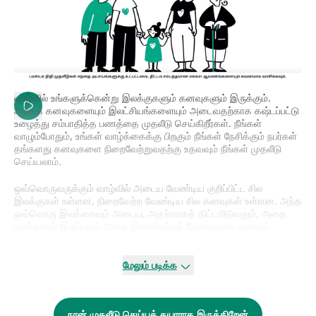
வாழ்வில் உங்களுக்கென்று இலக்குகளும் கனவுகளும் இருக்கும்.
அந்தக் கனவுகளையும் இலட்சியங்களையும் அடைவதற்காக கஷ்டப்பட்டு
உழைத்து சம்பாதித்த பணத்தை முதலீடு செய்கிறீர்கள். நீங்கள்
வாழும்போதும், உங்கள் வாழ்க்கைக்கு பிறகும் நீங்கள் நேசிக்கும் நபர்கள்
தங்களது கனவுகளை நிறைவேற்றுவதற்கு உதவவும் நீங்கள் முதலீடு
செய்யலாம்.
ஒவ்வொருவருக்கும் வாழ்வில் அடைய வேண்டிய குறிப்பிட்ட சில
இலக்குகள் உள்ளன, நிறைவேற்ற வேண்டிய சில கனவுகள் உள்ளன. அந்த
ஒவ்வொரு இலக்கையும் அடைய, அதற்காகத் திட்டமிடுவதும், அதை
மறக்காமல் இருப்பதும் அதை நிறைவேற்றத் தேவையான பணமும்
அவசியம்.
மேலும் படிக்க
வாழ்க்கை ஆச்சரியங்கள் நிறைந்தது! ஒருவர் செய்யும் முதலீடுகள்,
அவர் இறந்த பிறகு தானாகவே அவரது துணை அல்லது வாரிசுகளுக்கு
கிடைக்க வேண்டும் என்றுதான் அவர் விரும்புவார். ஆனால்
யதார்த்தத்தில், இந்தச் செயல்முறை அவ்வளவு எளிதாகவோ
நான் முதலீடு செய்யத் தயாராக இருக்கிறேன்