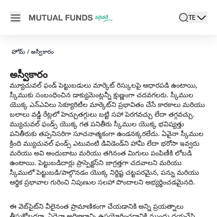
Navigated to అస్వీకారం | AMFI
Open main menu
TE
search
Locale swi
active l
హోమ్
/
అస్వీకారం
అస్వీకారం
మ్యూచువల్ ఫండ్ పెట్టుబడులు మార్కెట్ రిస్కులపై ఆధారపడి ఉంటాయి,
స్కీముకు సంబంధించిన డాక్యుమెంట్లన్నీ క్షుణ్ణంగా చదవగలరు. స్కీముల
యొక్క ఎన్ఎవిలు సెక్యూరిటీల మార్కెట్‌ని ప్రభావితం చేసే కారకాలు మరియు
బలాలు వడ్డీ రేట్లలో హెచ్చుతగ్గులు బట్టి సహా పెరగవచ్చు లేదా తగ్గవచ్చు.
మ్యుచువల్ ఫండ్స్ యొక్క గత పనితీరు స్కీముల యొక్క భవిష్యత్తు
పనితీరుకు తప్పనిసరిగా సూచనాత్మకంగా ఉండనక్కరలేదు. ఏవైనా స్కీముల
క్రింది మ్యుచువల్ ఫండ్స్ ఎటువంటి డివిడెండ్‌ని హామీ లేదా భరోసా ఇవ్వదు
మరియు అవి అందుబాటు మరియు తగినంత మిగులు పంపిణీకి లోబడి
ఉంటాయి. పెట్టుబడిదార్లు ప్రాస్పెక్టస్‌ని జాగ్రత్తగా చదవాలని మరియు
స్కీములో పెట్టుబడి/పాల్గొనడం యొక్క నిర్దిష్ట చట్టపరమైన, పన్ను మరియు
ఆర్థిక ప్రభావాల గురించి నిపుణుల సలహా పొందాలని అభ్యర్థించడమైనది.
ఈ వెబ్‌సైట్‌ని వీలైనంత ప్రామాణికంగా చేయడానికి అన్ని ప్రయత్నాలు
తీసుకోబడగా, ఏదైనా అధికారాన్ని ఉపయోగించడానికి ముందు దయచేసి