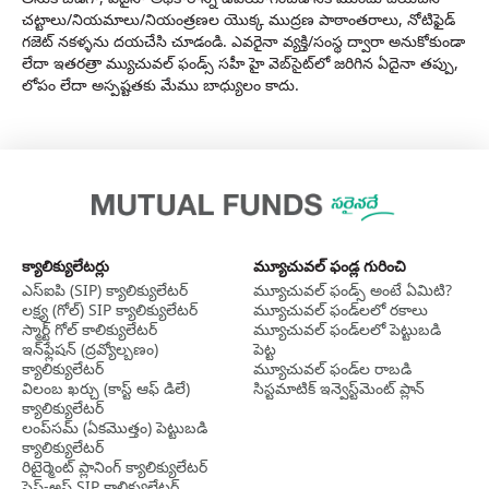
చట్టాలు/నియమాలు/నియంత్రణల యొక్క ముద్రణ పాఠాంతరాలు, నోటిఫైడ్
గజెట్ నకళ్ళను దయచేసి చూడండి. ఎవరైనా వ్యక్తి/సంస్థ ద్వారా అనుకోకుండా
లేదా ఇతరత్రా మ్యుచువల్ ఫండ్స్ సహీ హై వెబ్‌సైట్‌లో జరిగిన ఏదైనా తప్పు,
లోపం లేదా అస్పష్టతకు మేము బాధ్యులం కాదు.
క్యాలిక్యులేటర్లు
మ్యూచువల్ ఫండ్ల గురించి
ఎస్‌ఐపి (SIP) క్యాలిక్యులేటర్
మ్యూచువల్ ఫండ్స్ అంటే ఏమిటి?
లక్ష్య (గోల్) SIP క్యాలిక్యులేటర్
మ్యూచువల్ ఫండ్‌లలో రకాలు
స్మార్ట్ గోల్ కాలిక్యులేటర్
మ్యూచువల్ ఫండ్‌లలో పెట్టుబడి
ఇన్‌ఫ్లేషన్ (ద్రవ్యోల్బణం)
పెట్ట
క్యాలిక్యులేటర్
మ్యూచువల్ ఫండ్‌ల రాబడి
విలంబ ఖర్చు (కాస్ట్ ఆఫ్ డిలే)
సిస్టమాటిక్ ఇన్వెస్ట్‌‌మెంట్ ప్లాన్
క్యాలిక్యులేటర్
లంప్‌సమ్ (ఏకమొత్తం) పెట్టుబడి
క్యాలిక్యులేటర్
రిటైర్మెంట్ ప్లానింగ్ క్యాలిక్యులేటర్
స్టెప్-అప్ SIP కాలిక్యులేటర్