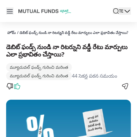
Navigated to డెబిట్ ఫండ్స్ నుండి నా రిటర్నుని వడ్డీ రేటు మార్పులు ఎల
Open main menu
TE
search
Locale swi
active l
హోమ్
/
డెబిట్ ఫండ్స్ నుండి నా రిటర్నుని వడ్డీ రేటు మార్పులు ఎలా ప్రభావితం చేస్తాయి?
డెబిట్ ఫండ్స్ నుండి నా రిటర్నుని వడ్డీ రేటు మార్పులు
ఎలా ప్రభావితం చేస్తాయి?
మ్యూచువల్ ఫండ్స్‌ గురించి మరింత
44 సెకన్ల పఠన సమయం
మ్యూచువల్ ఫండ్స్‌ గురించి మరింత