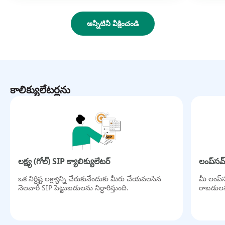
అన్నీటినీ వీక్షించండి
కాలిక్యులేటర్లను
లక్ష్య (గోల్) SIP క్యాలిక్యులేటర్
లంప్‌సమ్
ఒక నిర్దిష్ట లక్ష్యాన్ని చేరుకునేందుకు మీరు చేయవలసిన
మీ లంప్‌
నెలవారీ SIP పెట్టుబడులను నిర్ధారిస్తుంది.
రాబడులను