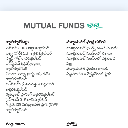
క్యాలిక్యులేటర్లు
మ్యూచువల్ ఫండ్ల గురించి
ఎస్‌ఐపి (SIP) క్యాలిక్యులేటర్
మ్యూచువల్ ఫండ్స్ అంటే ఏమిటి?
లక్ష్య (గోల్) SIP క్యాలిక్యులేటర్
మ్యూచువల్ ఫండ్‌లలో రకాలు
స్మార్ట్ గోల్ కాలిక్యులేటర్
మ్యూచువల్ ఫండ్‌లలో పెట్టుబడి
ఇన్‌ఫ్లేషన్ (ద్రవ్యోల్బణం)
పెట్ట
క్యాలిక్యులేటర్
మ్యూచువల్ ఫండ్‌ల రాబడి
విలంబ ఖర్చు (కాస్ట్ ఆఫ్ డిలే)
సిస్టమాటిక్ ఇన్వెస్ట్‌‌మెంట్ ప్లాన్
క్యాలిక్యులేటర్
లంప్‌సమ్ (ఏకమొత్తం) పెట్టుబడి
క్యాలిక్యులేటర్
రిటైర్మెంట్ ప్లానింగ్ క్యాలిక్యులేటర్
స్టెప్-అప్ SIP కాలిక్యులేటర్
సిస్టమెటిక్ విత్‌డ్రాయల్ ప్లాన్ (SWP)
క్యాలిక్యులేటర్
ఫండ్ల రకాలు
హోమ్