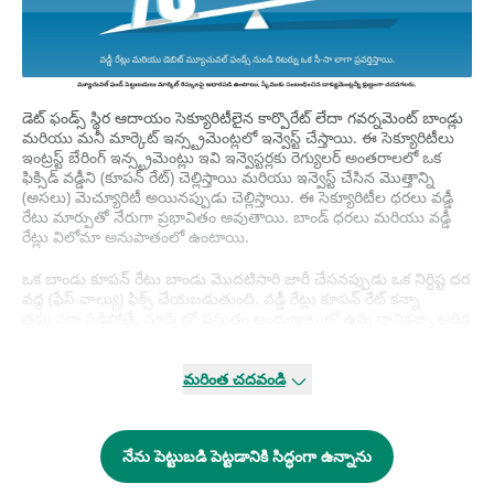
డెట్ ఫండ్స్ స్థిర ఆదాయం సెక్యూరిటీలైన కార్పొరేట్ లేదా గవర్నమెంట్ బాండ్లు
మరియు మనీ మార్కెట్ ఇన్స్ట్రమెంట్లలో ఇన్వెస్ట్ చేస్తాయి. ఈ సెక్యూరిటీలు
ఇంట్రస్ట్ బేరింగ్ ఇన్స్ట్రమెంట్లు ఇవి ఇన్వెస్టర్లకు రెగ్యులర్ అంతరాలలో ఒక
ఫిక్సిడ్ వడ్డీని (కూపన్ రేట్) చెల్లిస్తాయి మరియు ఇన్వెస్ట్ చేసిన మొత్తాన్ని
(అసలు) మెచ్యూరిటీ అయినప్పుడు చెల్లిస్తాయి. ఈ సెక్యూరిటీల ధరలు వడ్డీ
రేటు మార్పుతో నేరుగా ప్రభావితం అవుతాయి. బాండ్ ధరలు మరియు వడ్డీ
రేట్లు విలోమా అనుపాతంలో ఉంటాయి.
ఒక బాండు కూపన్ రేటు బాండు మొదటిసారి జారీ చేసనప్పుడు ఒక నిర్దిష్ట ధర
వద్ద (ఫేస్ వాల్యు) ఫిక్స్ చేయబడుతుంది. వడ్డీ రేట్లు కూపన్ రేట్ కన్నా
తక్కువగా పడిపోతే, మార్కెట్లో ప్రస్తుతం అందుబాటులో ఉన్న దానికన్నా అధిక
వడ్డీని కలిగి ఉంటుంది కావున బాండ్ చాలా ఆకర్షణీయంగా కనిపిస్తుంది.
కావున, అట్టి బాండ్ల కొరకు డిమాండ్ పెరిగి, వాటి ధరలను పెంచుతుంది. వడ్డీ
రేట్లు పెరిగితే, ఈ బాండ్లు అనాకర్షితంగా కనిపిస్తాయి మరియు తక్కువ
మరింత చదవండి
డిమాండ్ వల్ల వాటి ధరుల పడిపోతాయి.
వడ్డీ రేట్లు పెరిగినప్పుడు, స్థిర ఆదాయం సెక్యూరిటీల ధరలు పడిపోతాయి. ఇది
నేను పెట్టుబడి పెట్టడానికి సిద్ధంగా ఉన్నాను
వారి పోర్ట్ఫోలియోలో సెక్యూరిటీలు కలిగిన స్థిర ఆదాయం ఫండ్స్ యొక్క
ఎన్ఎవి విలువలో తగ్గదలకు దారితీస్తుంది. ఇంకోవైపు, వడ్డీ రేట్లు