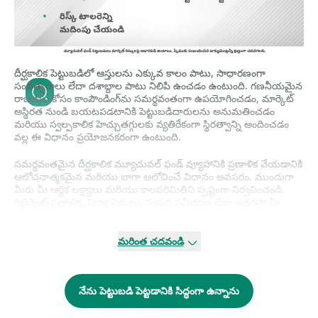
దీర్ఘకాలిక పెట్టుబడిలో ఆస్తులను ఎక్కువ కాలం పాటు, సాధారణంగా
సంవత్సరాలు లేదా దశాబ్దాల పాటు నిలిపి ఉంచడం ఉంటుంది. గణనీయమైన
రాబడుల కోసం కాంపౌండింగ్ؚను సమర్థవంతంగా ఉపయోగించడం, మార్కెట్
అస్థిరత నుండి బయటపడటానికి పెట్టుబడిదారులను అనుమతించడం
మరియు స్వల్పకాలిక హెచ్చుతగ్గులకు వ్యతిరేకంగా స్థిరత్వాన్ని అందించడం
వల్ల ఈ విధానం ప్రయోజనకరంగా ఉంటుంది.
సమర్థవంతమైన దీర్ఘకాలిక మ్యూచువల్ ఫండ్ వ్యూహానికి ప్రణాళిక వేయడానికి
ఆలోచనాత్మకమైన మరియు బాగా ఆలోచించే విధానం అవసరం. ముందుగా
మీరు మీ ఆర్థిక లక్ష్యాలు మరియు కాలపరిమితిని స్పష్టంగా నిర్వచించండి.
రిటైర్మెంట్ ప్రణాళిక, విద్యా నిధులు, సంపద సమీకరణ లేదా ఇతరత్రా మీ
పెట్టుబడుల యొక్క ఉద్దేశ్యాన్ని గుర్తించండి. తరువాత, మీరు సౌకర్యవంతంగా
నిర్వహించగల అస్థిరత స్థాయిని నిర్ణయించడానికి మీ రిస్క్ టాలరెన్స్‌ను
అంచనా వేయండి. చివరగా, మీ లక్ష్యాలు మరియు రిస్క్ టాలరెన్స్ ప్రకారం, మీ
మరింత చదవండి
లక్ష్యాలకు అనుగుణంగా ఉండే మ్యూచువల్ ఫండ్ؚల కలయికను ఎంచుకోండి.
బలమైన మ్యూచువల్ ఫండ్ పోర్ట్ؚఫోలియోను నిర్మించడానికి డైవర్సిఫికేషన్ ఒక
నేను పెట్టుబడి పెట్టడానికి సిద్ధంగా ఉన్నాను
కీలక సూత్రం. వివిధ అసెట్ క్లాసుల్లో పెట్టుబడులను విభజించడం ద్వారా,
మీరు రిస్క్ؚను తగ్గించవచ్చు మరియు దీర్ఘకాలిక వృద్ధి అవకాశాలను