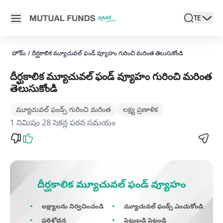
Navigated to దీర్ఘకాలిక మ్యూచువల్ ఫండ్ వ్యూహం గురించి మరింత తె
Open main menu
TE
search
Locale swi
active l
హోమ్
/
దీర్ఘకాలిక మ్యూచువల్ ఫండ్ వ్యూహం గురించి మరింత తెలుసుకోండి
దీర్ఘకాలిక మ్యూచువల్ ఫండ్ వ్యూహం గురించి మరింత
తెలుసుకోండి
మ్యూచువల్ ఫండ్స్‌ గురించి మరింత
లక్ష్య ప్రణాళిక
1 నిమిషం 28 సెకన్ల పఠన సమయం