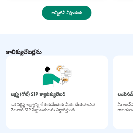
ఆర్థిక వృద్ధి మరియు స్థిరత్వాన్ని కోరుకునే వ్యక్తులకు అనుకూలంగా ఉంటుంది.
అన్నీటినీ వీక్షించండి
డిస్క్లైమర్
మ్యూచువల్ ఫండ్ పెట్టుబడులు
మార్కెట్ రిస్కులపై ఆధారపడి ఉంటాయి,
స్కీముకు సంబంధించిన డాక్యుమెంట్లన్నీ క్షుణ్ణంగా చదవగలరు.
కాలిక్యులేటర్లను
లక్ష్య (గోల్) SIP క్యాలిక్యులేటర్
లంప్‌సమ్
ఒక నిర్దిష్ట లక్ష్యాన్ని చేరుకునేందుకు మీరు చేయవలసిన
మీ లంప్‌
నెలవారీ SIP పెట్టుబడులను నిర్ధారిస్తుంది.
రాబడులను