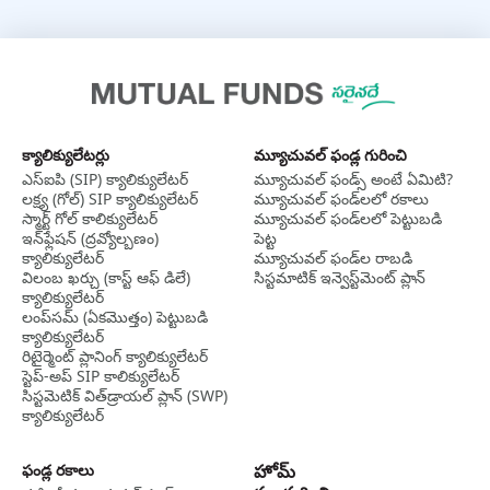
క్యాలిక్యులేటర్లు
మ్యూచువల్ ఫండ్ల గురించి
ఎస్‌ఐపి (SIP) క్యాలిక్యులేటర్
మ్యూచువల్ ఫండ్స్ అంటే ఏమిటి?
లక్ష్య (గోల్) SIP క్యాలిక్యులేటర్
మ్యూచువల్ ఫండ్‌లలో రకాలు
స్మార్ట్ గోల్ కాలిక్యులేటర్
మ్యూచువల్ ఫండ్‌లలో పెట్టుబడి
ఇన్‌ఫ్లేషన్ (ద్రవ్యోల్బణం)
పెట్ట
క్యాలిక్యులేటర్
మ్యూచువల్ ఫండ్‌ల రాబడి
విలంబ ఖర్చు (కాస్ట్ ఆఫ్ డిలే)
సిస్టమాటిక్ ఇన్వెస్ట్‌‌మెంట్ ప్లాన్
క్యాలిక్యులేటర్
లంప్‌సమ్ (ఏకమొత్తం) పెట్టుబడి
క్యాలిక్యులేటర్
రిటైర్మెంట్ ప్లానింగ్ క్యాలిక్యులేటర్
స్టెప్-అప్ SIP కాలిక్యులేటర్
సిస్టమెటిక్ విత్‌డ్రాయల్ ప్లాన్ (SWP)
క్యాలిక్యులేటర్
ఫండ్ల రకాలు
హోమ్