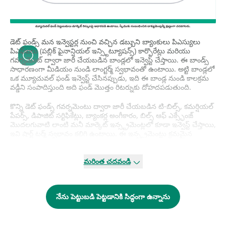
డెట్ ఫండ్స్ మన ఇన్వెస్టర్ల నుంచి వచ్చిన డబ్బుని బ్యాంకులు పిఎస్యులు
పిఎఫ్ఐలు (పబ్లిక్ ఫైనాన్షియల్ ఇన్స్టిట్యూషన్స్) కార్పొరేట్లు మరియు
గవర్నమెంట్ ద్వారా జారీ చేయబడిన బాండ్లలో ఇన్వెస్ట్ చేస్తాయి. ఈ బాండ్స్
సాధారణంగా మీడియం నుండి లాంగ్టర్మ్ స్వభావంతో ఉంటాయి. అట్టి బాండ్లలో
ఒక మ్యూచువల్ ఫండ్ ఇన్వెస్ట్ చేసినప్పుడు, ఇది ఈ బాండ్ల నుండి కాలక్రమ
వడ్డీని సంపాదిస్తుంది అది ఫండ్ మొత్తం రిటర్నుకు దోహదపడుతుంది.
కొన్ని డెట్ ఫండ్స్ గవర్నమెంటు ద్వారా జారీ చేయబడిన టి-బిల్స్, కమర్షియల్
పేపర్స్, డిపాజిట్ సర్టిఫికేట్లు, బ్యాంకర్ల అంగీకారం, బిల్స్ ఆఫ్ ఎక్స్ఛేంజ్
మొదలగువాటి లాంటి మనీ మార్కెట్ ఇన్స్ట్రమెంట్లలో కూడా ఇన్వెస్ట్ చేస్తాయి,
ఇవి షార్ట్ టర్మ్ స్వభావం కలిగి ఉంటాయి. ఈ ఇన్స్ట్రమెంట్లు క్రమమైన
అంతరాలలో స్థిరమైన వడ్డీ చెల్లింపులు చేయడానికి హోమీ ఇస్తాయి ఇవి ఫండ్
పూర్తి రిటర్నుకు దోహదపడతాయి.
మరింత చదవండి
బాండ్లు మరియు మనీ మార్కెట్ ఇన్స్ట్రుమెంట్లు రెండూ వారి ఇన్వెస్టర్లకు హామీ
ఇస్తుండగా మీ మ్యూచువల్ ఫండ్ భవిష్యత్తులో రెగ్యులర్ వడ్డీ చెల్లింపులు
చేయడానికి, ఈ బాధ్యతలను నిర్వర్తించడంలో నిర్దిష్ట పరిస్థితుల క్రింద ఆర్థిక
నేను పెట్టుబడి పెట్టడానికి సిద్ధంగా ఉన్నాను
ఒత్తిడి లాంటి వాటిలో విఫలం కావచ్చు. కావున ఈక్విటీ ఫండ్స్ కన్నా మరింత
స్థిరమైనవిగా డెట్ ఫండ్స్ పరిగణించబడతాయి, అవి ఇంకనూ కొన్ని రిస్కులను
కలిగి ఉంటాయి ఎందుకంటే ఈ ఇష్యూయర్లు సమయానుసారంగా చెల్లింపులు
చేయకపోవడంతో ఇవి ఫండ్ మొత్తం రిటర్నులో ప్రత్యేకమైన భాగంగా