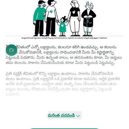
మీరు జీవితంలో ఎన్నో లక్ష్యాలను, కలలనూ కలిగి ఉండవచ్చు. ఆ కలలను
సాకారం చేసుకోవడానికీ, లక్ష్యాలను సాధించడానికీ మీరు మీ కష్టార్జితాన్ని
పెట్టుబడి పెడతారు. మీరు ఉన్నంత కాలం, ఆ తదనంతరం కూడా, మీ ఆప్తులు
తమ కలలను సాకారం చేసుకునేందుకు కూడా మీరు పెట్టుబడి పెట్టవచ్చు.
ప్రతి వ్యక్తికీ జీవితంలో కొన్ని లక్ష్యాలు ఉంటాయి, సాకారం చేసుకోవలసిన
కలలు ఉంటాయి. ప్రతి లక్ష్యానికీ ఒక ప్రణాళిక కూడా అవసరం, ఆర్ధిక ప్రణాళిక
అనేది మరీ ప్రథానంగా. ఎవరైనా తమ కలల్ని నిజం చేసుకునేందుకూ,తమ
ఆప్తుల కలలను, కోరికలను నెరవేర్చేందుకూ తమ కష్టార్జితాన్ని పెట్టుబడి
పెడతారు.
జీవితం మనం అనుకున్నట్లుగా సాగదు, ఎన్నో అనుకోని సంఘటనలు
జరగవచ్చు. తమ తదనంతరం తమ పెట్టుబడులు ఆటోమ్యాటిక్ గా తన
మరింత చదవండి
జీవిత భాగస్వామికి గానీ పిల్లలకు గానీ చేరాలని ప్రతి ఒక్కరూ భావిస్తారు. కానీ
నిజ జీవితంలో, అది అంత సులువైన ప్రక్రియ కాదు. అది ఎలానో
తెలుసుకునేందుకు, రాజీవ్ గుప్తా ఉదాహరణను తీసుకుందాం.