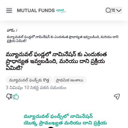
Navigated to మ్యూచువల్ ఫండ్లలో నామినేషన్ కు ఎందుకంత ప్రాధాన్యత
Open main menu
TE
search
Locale swi
active l
హోమ్
/
మ్యూచువల్ ఫండ్లలో నామినేషన్ కు ఎందుకంత ప్రాధాన్యత ఇవ్వబడింది, మరియు దాని
ప్రక్రియ ఏమిటి?
మ్యూచువల్ ఫండ్లలో నామినేషన్ కు ఎందుకంత
ప్రాధాన్యత ఇవ్వబడింది, మరియు దాని ప్రక్రియ
ఏమిటి?
మ్యూచువల్ ఫండ్స్‌కు కొత్త
ప్రాథమిక అంశాలు
3 నిమిషం 10 సెకన్ల పఠన సమయం