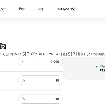
হোম
শিখুন
দেখুন
ক্যালকুলেটর
র​
াংশ হারে আপনার SIP বৃদ্ধি করেন তখন আপনার SIP বিনিয়োগের ভবিষ্যৎ
₹
বিনি
₹
73
%
%