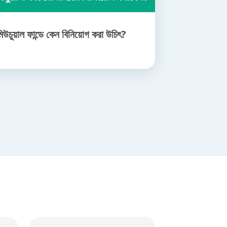
িউচুয়াল ফান্ডে কেন বিনিয়োগ করা উচিৎ?