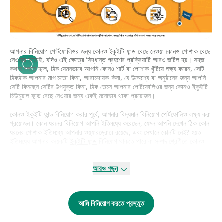
আপনার বিনিয়োগ পোর্টফোলিওর জন্য কোনও ইকুইটি ফান্ড বেছে নেওয়া কোনও পোশাক বেছে
নেওয়ার মতোই, যদিও এই ক্ষেত্রে সিদ্ধান্ত গ্রহণের প্রক্রিয়াটি আরও জটিল হয়। সহজ
কথায় বলতে হলে, ঠিক যেমনভাবে আপনি কোনও শার্ট বা পোশাক খুঁটিয়ে লক্ষ্য করেন, সেটি
ঠিকঠাক আপনার মাপ মতো কিনা, আরামদায়ক কিনা, যে উদ্দেশ্যে বা অনুষ্ঠানের জন্য আপনি
সেটি কিনছেন সেটির উপযুক্ত কিনা, ঠিক তেমন আপনার পোর্টফোলিওর জন্য কোনও ইকুইটি
মিউচুয়াল ফান্ড বেছে নেওয়ার জন্য একই মনোভাব থাকা প্রয়োজন।
কোনও ইকুইটি ফান্ড বিনিয়োগ করার পূর্বে, আপনার বিদ্যমান বিনিয়োগ পোর্টফোলিও লক্ষ্য করা
প্রয়োজন। কোন ধরনের বিনিয়োগ আপনি ইতিমধ্যে করেছেন, যেমন আপনি দেখেন ঠিক কোন
ধরনের পোশাক ইতিমধ্যে আপনার ওয়্যারড্রোবে রয়েছে, এবং সেখানে কোনটি নেই? হয়ত
ইতিমধ্যে আপনার কয়েকটি
ইকুইটি ফান্ড
বিনিয়োগ থাকতে পারে বা সম্পদ শ্রেণীতে কোনও
ইকুইটি না থাকতে পারে। অতএব, আপনার বেছে নেওয়া পরবর্তী ইকুইটি ফান্ডটিকে আপনার
সার্বিক বিনিয়োগ পোর্টফোলিওতে বর্তমান শূন্যস্থান পূরণ করতে হবে। যেমন, যদি আপনি
ইতিমধ্যে কোনও বৈচিত্র্যপূর্ণ ইকুইটি ফান্ডে বিনিয়োগ করে থাকেন, তাহলে আপনি কোনও অন্য
আরও পড়ুন
ধরনের ইকুইটি ফান্ড বিবেচনা করতে পারেন, যেটি আপনার পছন্দসই ঝুঁকি ও বিনিয়োগের
লক্ষ্যের পক্ষে মানানসই হবে, যেমন
মাল্টি-ক্যাপ
বা
মিড-ক্যাপ ফান্ড
। যদি আপনার লক্ষ্য হয়
কর সাশ্রয় করা এবং আপনার পোর্টফোলিওতে সেইরকম কোনও ফান্ড না থাকে, তাহলে সেটি
আমি বিনিয়োগ করতে প্রস্তুত
কোনও কর সাশ্রয়কারী ফান্ডও হতে পারে। বিভিন্ন প্রকারের ফান্ডের মধ্যে বৈচিত্র্যপূর্ণতার
মাধ্যমে আপনার ইকুইটি সম্পদ শ্রেণীর ঝুঁকি ছড়িয়ে রাখা প্রয়োজন।