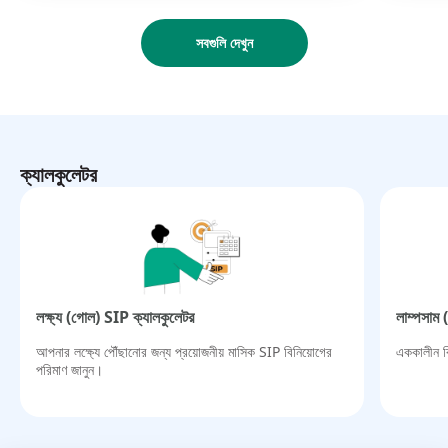
সবগুলি দেখুন
ক্যালকুলেটর
লক্ষ্য (গোল) SIP ক্যালকুলেটর​
লাম্পসাম 
আপনার লক্ষ্যে পৌঁছানোর জন্য প্রয়োজনীয় মাসিক SIP বিনিয়োগের
এককালীন বি
পরিমাণ জানুন।