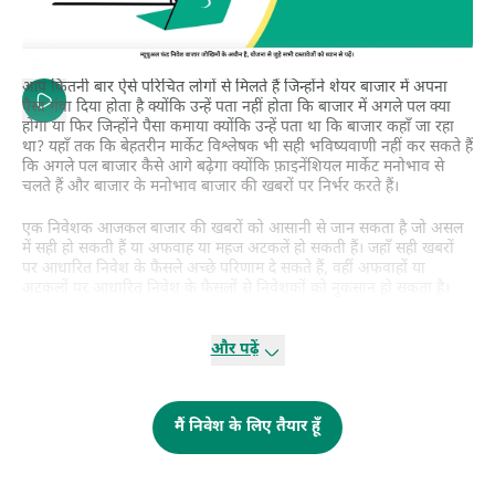
आप कितनी बार ऐसे परिचित लोगों से मिलते हैं जिन्होंने शेयर बाजार में अपना
पैसा गंवा दिया होता है क्योंकि उन्हें पता नहीं होता कि बाजार में अगले पल क्या
होगा या फिर जिन्होंने पैसा कमाया क्योंकि उन्हें पता था कि बाजार कहाँ जा रहा
था? यहाँ तक कि बेहतरीन मार्केट विश्लेषक भी सही भविष्यवाणी नहीं कर सकते हैं
कि अगले पल बाजार कैसे आगे बढ़ेगा क्योंकि फ़ाइनेंशियल मार्केट मनोभाव से
चलते हैं और बाजार के मनोभाव बाजार की खबरों पर निर्भर करते हैं।
एक निवेशक आजकल बाजार की खबरों को आसानी से जान सकता है जो असल
में सही हो सकती हैं या अफवाह या महज अटकलें हो सकती हैं। जहाँ सही खबरों
पर आधारित निवेश के फैसले अच्छे परिणाम दे सकते हैं, वहीं अफवाहों या
अटकलों पर आधारित निवेश के फैसलों से निवेशकों को नुकसान हो सकता है।
बिहेवियरल फाइनेंस थ्योरी के अनुसार, निवेशक स्वभाव से तर्कहीन होते हैं यानी
और पढ़ें
शोध और जांच करके निवेश नहीं करते हैं, बल्कि झुंड मानसिकता की मानसिकता
के साथ अलग-अलग मानसिक और भावनात्मक पूर्वाग्रहों से प्रभावित होते हैं।
इसलिए, बाजार की कोई भी गलत जानकारी निवेशकों में घबराहट पैदा कर
सकती है जिससे निवेशकों की संपत्ति को भारी नुकसान हो सकता है।
मैं निवेश के लिए तैयार हूँ
फिर एक निवेशक खुद को स्थिर कैसे रख सकता है जब बाजार में सही से लेकर
गलत सभी तरह की खबरों की बौछार हो रही हो? ऐसे में म्यूचुअल फंड निवेश उन
लाखों छोटे निवेशकों के बचाव के काम आ सकता है जिनके पास व्यापक शोध