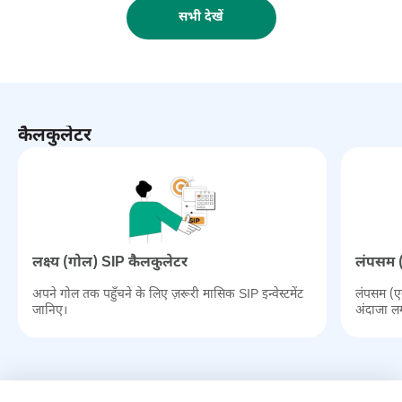
सभी देखें
कैलकुलेटर
लक्ष्‍य (गोल) SIP कैलकुलेटर
लंपसम (
अपने गोल तक पहुँचने के लिए ज़रूरी मासिक SIP इन्वेस्टमेंट
लंपसम (एक
जानिए।
अंदाजा ल