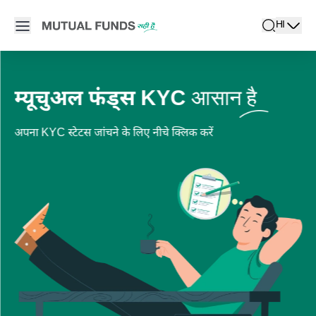
Navigated to म्यूचुअल फंड निवेश: म्यूचुअल फंड की मूल बातें जानें
Open main menu
HI
search
Locale swi
active l
आसान है
म्यूचुअल फंड्स KYC
अपना KYC स्टेटस जांचने के लिए नीचे क्लिक करें