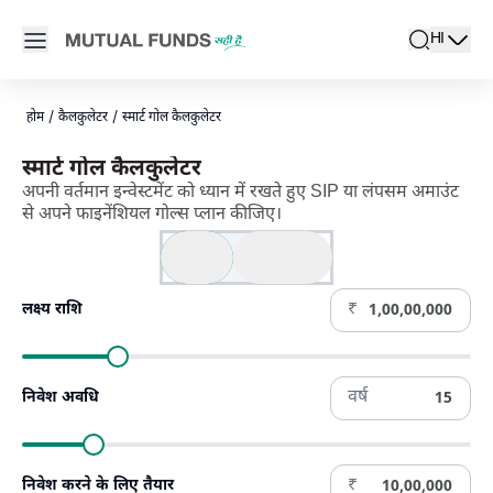
Navigated to Investment Goal Calculator | Financial Goal प्लान क
Open main menu
HI
search
Locale swi
active l
होम
/
कैलकुलेटर
/
स्मार्ट गोल कैलकुलेटर
स्मार्ट गोल कैलकुलेटर
अपनी वर्तमान इन्वेस्टमेंट को ध्यान में रखते हुए SIP या लंपसम अमाउंट
से अपने फाइनेंशियल गोल्स प्लान कीजिए।
SIP
एकमुश्त
₹
लक्ष्य राशि
वर्ष
निवेश अवधि
₹
निवेश करने के लिए तैयार