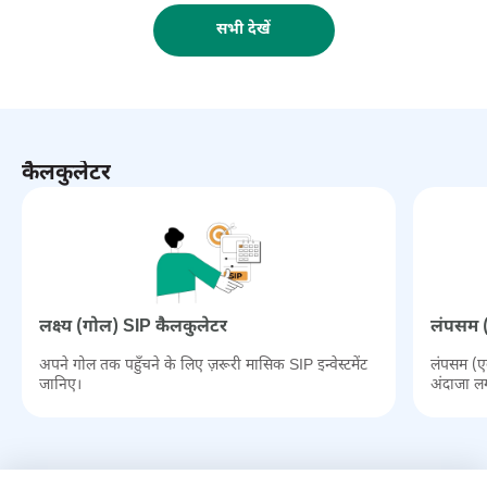
सभी देखें
कैलकुलेटर
लक्ष्‍य (गोल) SIP कैलकुलेटर
लंपसम (
अपने गोल तक पहुँचने के लिए ज़रूरी मासिक SIP इन्वेस्टमेंट
लंपसम (एक
जानिए।
अंदाजा ल