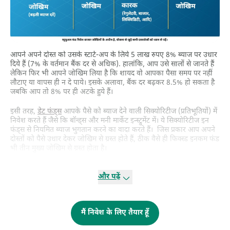
आपने अपने दोस्त को उसके स्टार्ट-अप के लिये 5 लाख रुपए 8% ब्याज पर उधार
दिये हैं (7% के वर्तमान बैंक दर से अधिक). हालांकि, आप उसे सालों से जानते हैं
लेकिन फिर भी आपने जोखिम लिया है कि शायद वो आपका पैसा समय पर नहीं
लौटाए या वापस ही न दे पाये। इसके अलावा, बैंक दर बढ़कर 8.5% हो सकता है
जबकि आप तो 8% पर ही अटके हुये हैं।
इसी तरह,
डेट फंड्स
आपके पैसे को ब्याज देने वाली सिक्योरिटीज (प्रतिभूतियों) में
निवेश करते हैं जैसे कि बॉन्ड्स और मनी मार्केट इन्स्ट्रुमेंट में। ये सिक्योरिटीज इन
फंड्स से नियमित ब्याज भुगतान करने का वादा करते हैं। जिस प्रकार आप अपने
दोस्तों को पैसे उधार देकर जोखिम से ग्रस्त होते हैं, ठीक वैसे ही फिक्स्ड इनकम फंड
भी तीन मुख्य जोखिम से ग्रस्त होता है।
· पहला, चूंकि ये फंड ब्याज देने वाली सिक्योरिटीज में निवेश करते हैं, अतः
और पढ़ें
इनकी एनएवी में बदलती ब्याज दरों के साथ उतार-चढ़ाव होता है (ब्याज दर का
जोखिम)। जब ब्याज दर बढ़ती है तो इन फंड्स की कीमतें गिरती हैं और ब्याज दर
कम होने पर कीमतें बढ़ती हैं।
· दूसरा, ये फंड्स क्रेडिट जोखिम के अधीन होतेहैं, अर्थात उन अंतर्निहित
मैं निवेश के लिए तैयार हूँ
सिक्योरिटीज (उदाहरण के तौर पर, बॉन्ड्स) से नियमित भुगतान प्राप्त नहीं होने का
जोखिम जिनमें उन्होंने निवेश किया है ।