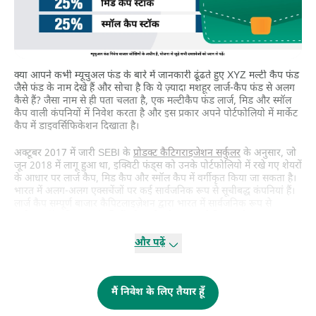
क्या आपने कभी म्यूचुअल फंड के बारे में जानकारी ढूंढते हुए XYZ मल्टी कैप फंड
जैसे फंड के नाम देखे हैं और सोचा है कि ये ज़्यादा मशहूर लार्ज-कैप फंड से अलग
कैसे हैं? जैसा नाम से ही पता चलता है, एक मल्टीकैप फंड लार्ज, मिड और स्मॉल
कैप वाली कंपनियों में निवेश करता है और इस प्रकार अपने पोर्टफोलियो में मार्केट
कैप में डाइवर्सिफिकेशन दिखाता है।
अक्टूबर 2017 में जारी SEBI के
प्रोडक्ट कैटिगराइजेशन सर्कुलर
के अनुसार, जो
जून 2018 में लागू हुआ था, इक्विटी फंड्स को उनके पोर्टफोलियो में रखे गए शेयरों
के आधार पर लार्ज कैप, मिड कैप और स्मॉल कैप में वर्गीकृत किया जा सकता है।
भारत में अलग-अलग एक्सचेंजों पर कई सार्वजनिक रूप से सूचीबद्ध कंपनियां हैं।
लार्ज कैप सम्पूर्ण बाजार कैपिटलाइज़ेशन द्वारा भारत में सार्वजनिक रूप से
सूचीबद्ध टॉप की 100 कंपनियों को दर्शाता है (बाजार कैपिटलाइज़ेशन =
सार्वजनिक रूप से सूचीबद्ध शेयरों की संख्या * हर एक शेयर की कीमत)। मिड
कैप सम्पूर्ण बाजार कैपिटलाइज़ेशन में 101 वीं से 250 वीं कंपनी को दर्शाता है,
और पढ़ें
जबकि 251 वीं कंपनी से आगे तक की को पूर्ण बाजार कैपिटलाइज़ेशन में स्मॉल
कैप कहा जाता है।
मैं निवेश के लिए तैयार हूँ
लार्ज कैप फंड्स उन लार्ज कैप कंपनियों में निवेश करते हैं जिनकी विकास क्षमता
अनुमानित और स्थिर है जबकि स्मॉल कैप फंड उन स्मॉल कैप कंपनियों में निवेश