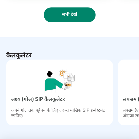
ध्यान से मूल्यांकन करना चाहिए। मल्टी कैप फंड्स उन लोगों के लिए सही नहीं हैं
जिनकी निवेश की समयावधि 5-7 साल से कम है या जोखिम लेने की क्षमता कम
है।
सभी देखें
कैलकुलेटर
लक्ष्‍य (गोल) SIP कैलकुलेटर
लंपसम (
अपने गोल तक पहुँचने के लिए ज़रूरी मासिक SIP इन्वेस्टमेंट
लंपसम (एक
जानिए।
अंदाजा ल