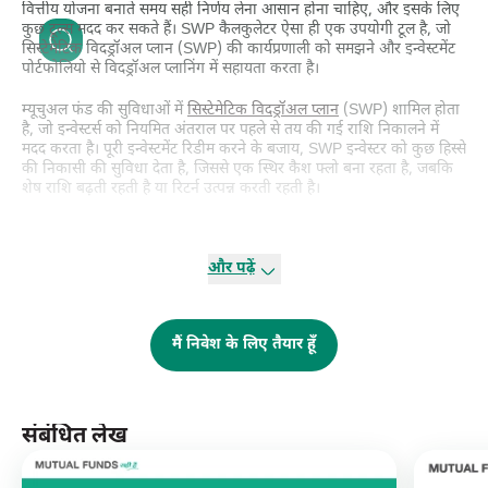
वित्तीय योजना बनाते समय सही निर्णय लेना आसान होना चाहिए, और इसके लिए
कुछ टूल्स मदद कर सकते हैं। SWP कैलकुलेटर ऐसा ही एक उपयोगी टूल है, जो
सिस्टेमेटिक विदड्रॉअल प्लान (SWP) की कार्यप्रणाली को समझने और इन्वेस्टमेंट
पोर्टफोलियो से विदड्रॉअल प्लानिंग में सहायता करता है।
म्यूचुअल फंड की सुविधाओं में
सिस्टेमेटिक विदड्रॉअल प्लान
(SWP) शामिल होता
है, जो इन्वेस्टर्स को नियमित अंतराल पर पहले से तय की गई राशि निकालने में
मदद करता है। पूरी इन्वेस्टमेंट रिडीम करने के बजाय, SWP इन्वेस्टर को कुछ हिस्से
की निकासी की सुविधा देता है, जिससे एक स्थिर कैश फ्लो बना रहता है, जबकि
शेष राशि बढ़ती रहती है या रिटर्न उत्पन्न करती रहती है।
SWP म्यूचुअल फंड कैलकुलेटर
एक ऑनलाइन टूल है, जो आपके इन्वेस्टमेंट
कॉर्पस, अपेक्षित रिटर्न और निकासी अवधि के आधार पर अनुमान लगाने में मदद
और पढ़ें
करता है कि आप कितनी राशि नियमित रूप से विदड्रॉ कर सकते हैं। यह आपको
यह स्पष्ट रूप से दिखाता है कि प्रत्येक विदड्रॉअल के बाद आपकी इन्वेस्टमेंट में
कितनी राशि शेष रहेगी।
मैं निवेश के लिए तैयार हूँ
कैलकुलेटर की मुख्य विशेषताएँ:
सरल इनपुट फील्ड्स:
इसमें इन्वेस्टमेंट अमाउंट, विदड्रॉअल अमाउंट, फ्रीक्वेंसी,
अपेक्षित रिटर्न रेट, और अवधि जैसी आवश्यक जानकारी भरनी होती है।
संबंधित लेख
सटीक अनुमान:
यह कैलकुलेटर आपके विदड्रॉअल रेट के आधार पर बताता है कि
आपका पैसा कितने समय तक चलेगा। हालांकि, मार्केट फ्लक्चुएशन्स को ध्यान में