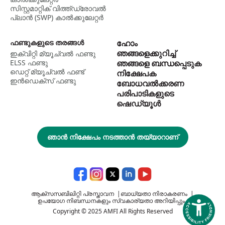
സിസ്റ്റമാറ്റിക് വിത്ത്ഡ്രോവൽ
പ്ലാൻ (SWP) കാൽക്കുലേറ്റർ
ഫണ്ടുകളുടെ തരങ്ങൾ
ഹോം
ഞങ്ങളെക്കുറിച്ച്
ഇക്വിറ്റി മ്യൂച്വൽ ഫണ്ടു
ELSS ഫണ്ടു
ഞങ്ങളെ ബന്ധപ്പെടുക
ഡെറ്റ് മ്യൂച്വല്‍ ഫണ്ട്
നിക്ഷേപക
ഇന്‍ഡെക്സ് ഫണ്ടു
ബോധവൽക്കരണ
പരിപാടികളുടെ
ഷെഡ്യൂൾ
ഞാൻ നിക്ഷേപം നടത്താൻ തയ്യാറാണ്
ആക്സസബിലിറ്റി പ്രസ്താവന
|
ബാധ്യതാ നിരാകരണം
|
ഉപയോഗ നിബന്ധനകളും സ്വകാര്യതാ അറിയിപ്പും
Copyright © 2025 AMFI All Rights Reserved
Accessi