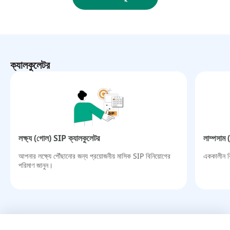
ক্যালকুলেটর
লক্ষ্য (গোল) SIP ক্যালকুলেটর​
লাম্পসাম 
আপনার লক্ষ্যে পৌঁছানোর জন্য প্রয়োজনীয় মাসিক SIP বিনিয়োগের
এককালীন বি
পরিমাণ জানুন।