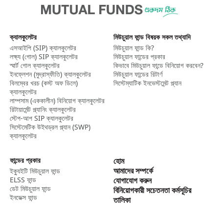
ক্যালকুলেটর
মিউচুয়াল ফান্ড বিষয়ক সকল তথ্যাদি
এসআইপি (SIP) ক্যালকুলেটর​
মিউচুয়াল ফান্ড কি?
লক্ষ্য (গোল) SIP ক্যালকুলেটর​
মিউচুয়াল ফান্ডের প্রকার
স্মার্ট গোল ক্যালকুলেটর​
কিভাবে মিউচুয়াল ফান্ডে বিনিয়োগ করবেন?
ইনফ্লেশন (মুদ্রাস্ফীতি) ক্যালকুলেটর​
মিউচুয়াল ফান্ডের রিটার্ণ
বিলম্বের খরচ (কস্ট অফ ডিলে)
সিস্টেম্যাটিক ইনভেস্টমেন্ট প্ল্যান
ক্যালকুলেটর
লাম্পসাম (এককালীন) বিনিয়োগ ক্যালকুলেটর​
রিটায়ার্মেন্ট প্ল্যানিং ক্যালকুলেটর
স্টেপ-আপ SIP ক্যালকুলেটর​
সিস্টেমেটিক উইথড্রল প্ল্যান (SWP)
ক্যালকুলেটর​
ফান্ডের প্রকার
হোম
আমাদের সম্পর্কে
ইক্যুইটি মিউচুয়াল ফান্ড
ELSS ফান্ড
যোগাযোগ করুন
ডেট মিউচুয়াল ফান্ড
বিনিয়োগকারী সচেতনতা কর্মসূচির
ইনডেক্স ফান্ড
তালিকা