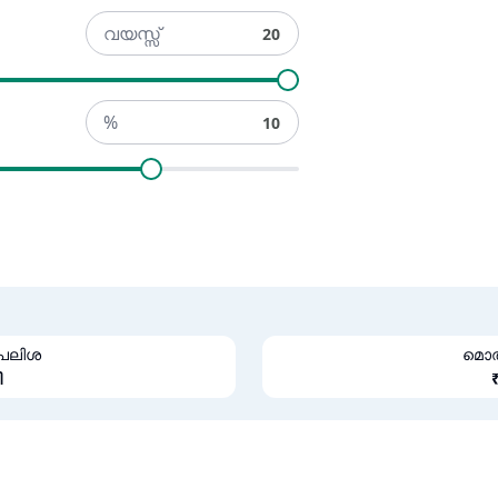
വയസ്സ്
%
 പലിശ
മൊത്
ി