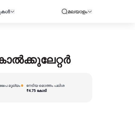
ുകള്‍
മലയാളം
search
കാൽക്കുലേറ്റർ
്ഷേപ മൂല്യം
നേടിയ മൊത്തം പലിശ
₹
4.75 കോടി