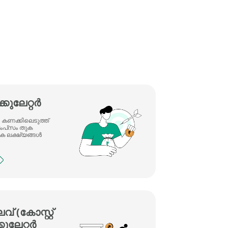
്കുലേറ്റർ
 കണക്കിലെടുത്ത്
പ്‌സം തുക
ിക ലക്ഷ്യങ്ങൾ
് (കോസ്റ്റ്
ുലേറ്റർ