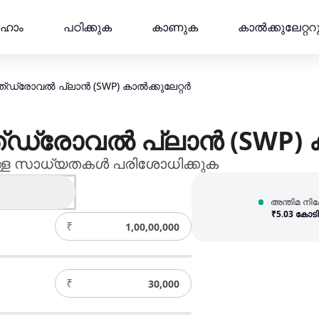
ൽക്കുലേറ്റർ | AMFI
ഹോം
പഠിക്കുക
കാണുക
കാല്‍ക്കുലേറ്ററ
വിത്ത്ഡ്രോവൽ പ്ലാൻ (SWP) കാൽക്കുലേറ്റർ
വിത്ത്ഡ്രോവൽ പ്ലാൻ (SWP) 
നുള്ള സാധ്യതകൾ പരിശോധിക്കുക
ാർഷികം)
അന്തിമ നിക
₹
5.03 കോടി
₹
₹