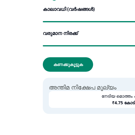
കാലാവധി (വർഷങ്ങൾ)
വരുമാന നിരക്ക്
കണക്കുകൂട്ടുക
അന്തിമ നിക്ഷേപ മൂല്യം
നേടിയ മൊത്തം
₹
4.75 കോട