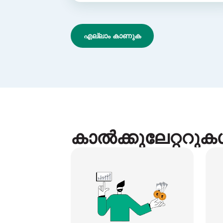
എല്ലാം കാണുക
കാൽക്കുലേറ്ററു