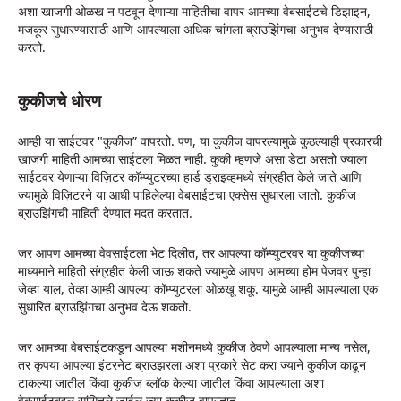
अशा खाजगी ओळख न पटवून देणाऱ्या माहितीचा वापर आमच्या वेबसाईटचे डिझाइन,
मजकूर सुधारण्यासाठी आणि आपल्याला अधिक चांगला ब्राउझिंगचा अनुभव देण्यासाठी
करतो.
कुकीजचे धोरण
आम्ही या साईटवर "कुकीज” वापरतो. पण, या कुकीज वापरल्यामुळे कुठल्याही प्रकारची
खाजगी माहिती आमच्या साईटला मिळत नाही. कुकी म्हणजे असा डेटा असतो ज्याला
साईटवर येणाऱ्या विज़िटर कॉम्प्युटरच्या हार्ड ड्राइव्हमध्ये संग्रहीत केले जाते आणि
ज्यामुळे विज़िटरने या आधी पाहिलेल्या वेबसाईटचा एक्सेस सुधारला जातो. कुकीज
ब्राउझिंगची माहिती देण्यात मदत करतात.
जर आपण आमच्या वेवसाईटला भेट दिलीत, तर आपल्या कॉम्प्युटरवर या कुकीजच्या
माध्यमाने माहिती संग्रहीत केली जाऊ शकते ज्यामुळे आपण आमच्या होम पेजवर पुन्हा
जेव्हा याल, तेव्हा आम्ही आपल्या कॉम्प्युटरला ओळखू शकू. यामुळे आम्ही आपल्याला एक
सुधारित ब्राउझिंगचा अनुभव देऊ शकतो.
जर आमच्या वेबसाईटकडून आपल्या मशीनमध्ये कुकीज ठेवणे आपल्याला मान्य नसेल,
तर कृपया आपल्या इंटरनेट ब्राउझरला अशा प्रकारे सेट करा ज्याने कुकीज काढून
टाकल्या जातील किंवा कुकीज ब्लॉक केल्या जातील किंवा आपल्याला अशा
वेबसाईटबद्दल सांगितले जाईल ज्या कुकीज वापरतात.