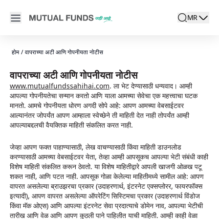
Navigated to Terms of Use & Privacy Notice | Mutual Funds
Open main menu
MR
search
Locale swit
active la
होम
/
वापराच्या अटी आणि गोपनीयता नोटीस
वापराच्या अटी आणि गोपनीयता नोटीस
www.mutualfundssahihai.com
. ला भेट देण्यासाठी धन्यवाद। आम्ही
आपल्या गोपनीयतेचा सन्मान करतो आणि याला आमच्या सेवेचा एक महत्त्वाचा घटक
मानतो. आमचे गोपनीयता धोरण अगदी सोपे आहे: आपण आमच्या वेबसाईटवर
आल्यानंतर जोपर्यंत आपण आम्हाला स्वेच्छेने ती माहिती देत नाही तोपर्यंत आम्ही
आपल्याबद्दलची वैयक्तिक माहिती संकलित करत नाही.
जेव्हा आपण फक्त पाहाण्यासाठी, लेख वाचण्यासाठी किंवा माहिती डाउनलोड
करण्यासाठी आमच्या वेबसाईटवर येता, तेव्हा आम्ही आपसूकच आपल्या भेटी संबंधी काही
विशेष माहिती संकलित करून ठेवतो. या विशेष माहितीद्वारे आपली खाजगी ओळख पटू
शकत नाही, आणि पटत नाही. आपसूक गोळा केलेल्या माहितीमध्ये सामील आहे: आपण
वापरत असलेल्या ब्राउझरचा प्रकार (उदाहरणार्थ, इंटरनेट एक्सप्लोरर, फायरफॉक्स
इत्यादी), आपण वापरत असलेल्या ऑपरेटिंग सिस्टिमचा प्रकार (उदाहरणार्थ विंडोज
किंवा मॅक ओएस) आणि आपल्या इंटरनेट सेवा प्रदात्याचे डोमेन नाव, आपल्या भेटीची
तारीख आणि वेळ आणि आपण कुठली पाने पाहिलीत याची माहिती. आम्ही काही वेळा