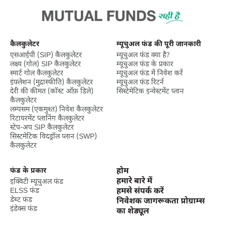
आर्बिट्रेज फंड्स बेहतर रिटर्न देते हैं। अगर आप कम से मध्यम अवधि में पैसा बनाना
चाहते हैं तो वे निवेश के लिए बिल्कुल सही विकल्प हैं। हालांकि, बाजार से जुड़े
अन्य साधनों की तरह इसमें भी मुनाफ़े की कोई गारंटी नहीं है।
3. निवेश अवधि
कैलकुलेटर
म्यूचुअल फंड की पूरी जानकारी
एसआईपी (SIP) कैलकुलेटर
म्यूचुअल फंड क्या है?
आर्बिट्रेज फंड्स 3 से 6 महीने तक के लिए निवेश करने वाले निवेशकों के लिए
लक्ष्‍य (गोल) SIP कैलकुलेटर
म्यूचुअल फंड के प्रकार
सबसे सही हैं।
स्मार्ट गोल कैलकुलेटर
म्यूचुअल फंड में निवेश करें
इंफ्लेशन (मुद्रास्फीति) कैलकुलेटर
म्यूचुअल फंड रिटर्न
4. निवेश राशि
देरी की कीमत (कॉस्ट ऑफ़ डिले)
सिस्टेमेटिक इन्वेस्टमेंट प्लान
कैलकुलेटर
लम्पसम (एकमुश्त) निवेश कैलकुलेटर
सिस्टमैटिक इनवेस्टमेंट प्लान की बजाय आर्बिट्रेज फंड में एकमुश्त राशि निवेश
रिटायरमेंट प्लानिंग कैलकुलेटर
करना बेहतर है।
स्टेप-अप SIP कैलकुलेटर
सिस्टमेटिक विदड्रॉल प्लान (SWP)
5. योजना प्रस्ताव दस्तावेज:
कैलकुलेटर
आर्बिट्रेज फंड में निवेश करने से पहले, योजना प्रस्ताव दस्तावेज़ को ध्यान से पढ़ना
ज़रूरी है। दस्तावेज़ में निवेश के उद्देश्य, निवेश रणनीति, जोखिम, एसेट एलोकेशन
फंड के प्रकार
होम
और फंड से जुड़े शुल्क के बारे में अहम जानकारी दी गई है।
हमारे बारे में
इक्विटी म्यूचुअल फंड
ELSS फंड
हमसे संपर्क करें
6. एसेट एलोकेशन:
डेब्ट फंड
निवेशक जागरूकता प्रोग्राम्स
इंडेक्स फंड
का शेड्यूल
जैसा कि पहले बताया गया है, आर्बिट्रेज फंड्स इक्विटी और डेट इंस्ट्रूमेंट्स में
मिलकर निवेश करते हैं। फंड के एसेट एलोकेशन को और यह जानना ज़रूरी है कि