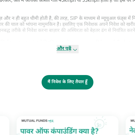
िरकार, अंत में आपकी औसत गति 45kmph या 55kmph होती है जो इस पर निर
और न ही बहुत धीमी होती है, की तरह, SIP के माध्यम से म्यूचुअल फंड्स में न
बाज़ार की चाल को भांपना नामुमकिन है। इसलिए एक निवेशक अपने निवेश को खरीद
सनबद्ध तरीके से निवेश करना बाज़ार की अस्थिरता को बेहतर ढंग से नियंत्रित कर
िथियों पर म्यूचुअल फंड में नियमित रूप से एकमुश्त रकम निवेश करते हैं, तो 
प एक रकम के साथ ज़्यादा यूनिट्स खरीदते हैं और बाज़ार में बढ़त आने पर उसी
और पढ़ें
ै, भले ही इस अवधि के दौरान बाज़ार में किसी दिशा में कारोबार होता है। य
मय, के लिए अपना SIP निवेश जारी रखते हैं, और अगर बाज़ार में फ़ायदा होत
मैं निवेश के लिए तैयार हूँ
या लागत औसत के फ़ायदों
को मुमकिन बनाती हैं। लंबी अवधारण अवधि में पॉवर 
समय मिलता है तथा यह आपकी जेब पर भारी पड़े बिना पैसा बनाने में मदद करती