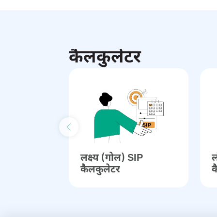
कैलकुलेटर
Previous slide
लक्ष्‍य (गोल) SIP
ल
कैलकुलेटर
क