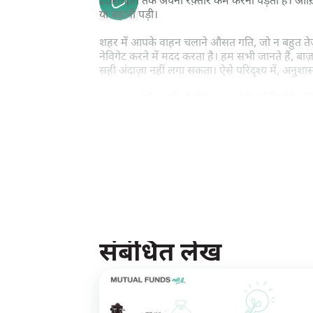
20kmph तक अपनी रफ़्तार कम करनी पड़ती है। आख़
या बढ़ानी पड़ी।
शहर में आपके वाहन चलाने औसत गति, जो न बहुत तेज़ 
नेविगेट करने में मदद करता है। हम सभी जानते हैं, 
सही अंदाज़ा नहीं लगा सकता। ऐसे परिदृश्य में, अनुशा
जब आप लंबी अवधि के लिए हर महीने पूर्व-निर्धारित त
ऐसा इसलिए होता है क्योंकि जब बाज़ार गिरता है तो आ
रखे गए कुल यूनिट्स की औसत लागत समय के साथ घटती ह
यदि आप लंबी अवधि, जैसे पाँच साल या उससे अधिक स
होगी।
पॉवर ऑफ़ कम्पाउंडिंग
पेश करने के अलावा SIP
रुप
आपके निवेश को और अधिक गुणा होने के लिए ज़्यादा 
संबंधित लेख