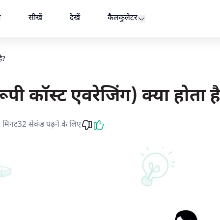
फी(AMFI)
म
सीखें
देखें
कैलकुलेटर
ै?
ी कॉस्ट एवरेजिंग) क्या होता ह
 मिनट32 सेकंड पढ़ने के लिए