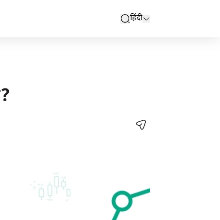
हिंदी
search
ै?