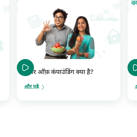
पॉवर ऑफ़ कंपाउंडिंग क्या है?
और पढ़ें
औ