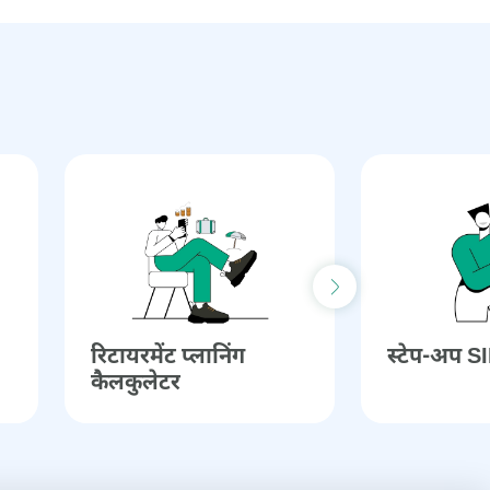
Next slide
रिटायरमेंट प्लानिंग
स्टेप-अप S
कैलकुलेटर