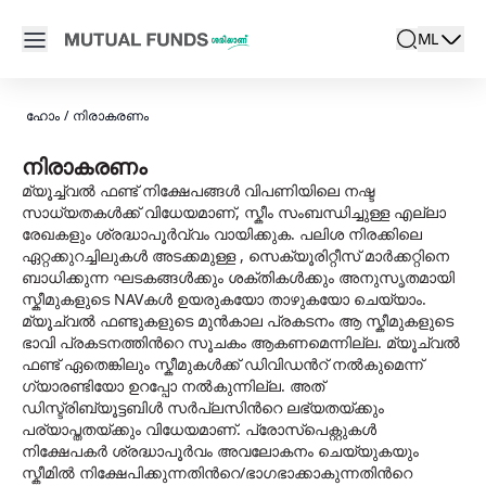
Navigated to നിരാകരണം | മ്യൂച്വൽ ഫണ്ടുകൾ ശരിയാണ്
Open main menu
ML
search
Locale swit
active la
ഹോം
/
നിരാകരണം
നിരാകരണം
മ്യൂച്ച്വൽ ഫണ്ട് നിക്ഷേപങ്ങൾ വിപണിയിലെ നഷ്ട
സാധ്യതകൾക്ക് വിധേയമാണ്, സ്കീം സംബന്ധിച്ചുള്ള എല്ലാ
രേഖകളും ശ്രദ്ധാപൂർവ്വം വായിക്കുക. പലിശ നിരക്കിലെ
ഏറ്റക്കുറച്ചിലുകൾ അടക്കമുള്ള , സെക്യൂരിറ്റീസ് മാർക്കറ്റിനെ
ബാധിക്കുന്ന ഘടകങ്ങള്‍ക്കും ശക്തികള്‍ക്കും അനുസൃതമായി
സ്കീമുകളുടെ NAVകൾ ഉയരുകയോ താഴുകയോ ചെയ്യാം.
മ്യൂച്വൽ ഫണ്ടുകളുടെ മുൻകാല പ്രകടനം ആ സ്കീമുകളുടെ
ഭാവി പ്രകടനത്തിന്‍റെ സൂചകം ആകണമെന്നില്ല. മ്യൂച്വൽ
ഫണ്ട് ഏതെങ്കിലും സ്കീമുകൾക്ക് ഡിവിഡന്‍റ് നൽകുമെന്ന്
ഗ്യാരണ്ടിയോ ഉറപ്പോ നൽകുന്നില്ല. അത്
ഡിസ്ട്രിബ്യൂട്ടബിള്‍ സര്‍പ്ലസിന്‍റെ ലഭ്യതയ്ക്കും
പര്യാപ്തതയ്ക്കും വിധേയമാണ്. പ്രോസ്പെക്റ്റുകള്‍
നിക്ഷേപകര്‍ ശ്രദ്ധാപൂർവം അവലോകനം ചെയ്യുകയും
സ്കീമില്‍ നിക്ഷേപിക്കുന്നതിന്‍റെ/ഭാഗഭാക്കാകുന്നതിന്‍റെ