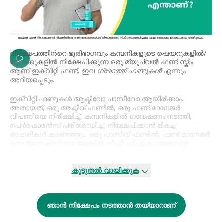
നിക്ഷേപത്തിന്‍റെ ഭൂരിഭാഗവും കമ്പനികളുടെ ഷെയറുകളില്‍/
സ്റ്റോക്കുകളില്‍ നിക്ഷേപിക്കുന്ന ഒരു മ്യൂച്വല്‍ ഫണ്ട് സ്കീം
ആണ് ഇക്വിറ്റി ഫണ്ട്. ഇവ
ഗ്രോത്ത് ഫണ്ടുകള്‍
എന്നും
അറിയപ്പെടും.
ഇക്വിറ്റി ഫണ്ടുകള്‍ ആക്ടീവോ പാസീവോ ആയിരിക്കാം.
അതായത്, ഒരു ആക്ടീവ് ഫണ്ടില്‍, ഒരു ഫണ്ട് മാനേജര്‍
വിപണിയെ നിരീക്ഷിച്ച്, കമ്പനികളില്‍ ഗവേഷണം നടത്തി,
പെര്‍ഫോമന്‍സ് പരിശോധിച്ച്, നിക്ഷേപിക്കാന്‍ മികച്ച
ഓഹരികള്‍ കണ്ടെത്തും. ഒരു പാസീവ് ഫണ്ടില്‍, ഫണ്ട് മാനേജര്‍
സെന്‍സെക്സ് അല്ലെങ്കില്‍ നിഫ്റ്റി ഫിഫ്റ്റി പോലെയുള്ള
പ്രശസ്തമായ ഒരു മാര്‍ക്കറ്റ് ഇന്‍ഡെക്സ്‌ പ്രതിഫലിപ്പിക്കുന്ന
ഒരു പോര്‍ട്ട്‌ഫോളിയോ സൃഷ്ടിക്കും.
കൂടുതൽ വായിക്കുക
അതിനു പുറമേ, വിപണി മൂലധനത്തിന് അനുസൃതമായും
ഇക്വിറ്റി ഫണ്ടുകളെ വിഭജിക്കാനിടയുണ്ട്. അതായത് ഒരു
കമ്പനിയുടെ മൊത്തം ഇക്വിറ്റിയുടെ മൂലധന വിപണി
ഞാൻ നിക്ഷേപം നടത്താൻ തയ്യാറാണ്
മൂല്യങ്ങള്‍ എത്രയാണെന്ന് കണക്കാക്കിക്കൊണ്ടായിരിക്കും
ഇപ്രകാരം ചെയ്യുക. ലാര്‍ജ് ക്യാപ്പ്, മിഡ് ക്യാപ്പ്, സ്മോള്‍