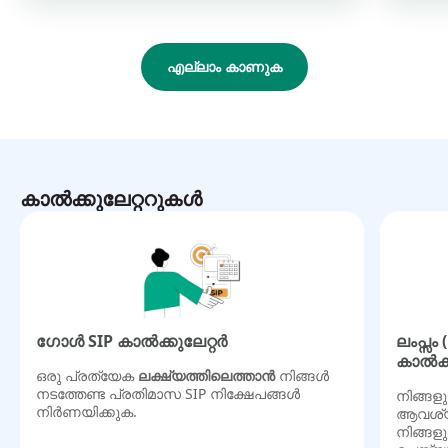
എല്ലാം കാണുക
കാൽക്കുലേറ്ററുകൾ
ഗോൾ SIP കാൽക്കുലേറ്റർ
ലംപ്സം
കാൽക്ക
ഒരു പ്രത്യേക
ലക്ഷ്യത്തിലെത്താൻ
നിങ്ങൾ
നടത്തേണ്ട പ്രതിമാസ SIP നിക്ഷേപങ്ങൾ
നിങ്ങളു
നിർണയിക്കുക.
ആവശ്യമ
നിങ്ങള