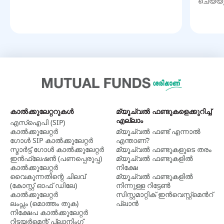
ചെയ്യ
കാല്‍ക്കുലേറ്ററുകള്‍
മ്യൂച്വൽ ഫണ്ടുകളെക്കുറിച്ച്
എല്ലാം
എസ്ഐപി (SIP)
കാൽക്കുലേറ്റർ
മ്യൂച്വല്‍ ഫണ്ട് എന്നാല്‍
ഗോൾ SIP കാൽക്കുലേറ്റർ
എന്താണ്?
സ്മാർട്ട് ഗോൾ കാൽക്കുലേറ്റർ
മ്യൂച്വൽ ഫണ്ടുകളുടെ തരം
ഇൻഫ്ലേഷൻ (പണപ്പെരുപ്പ)
മ്യൂച്വൽ ഫണ്ടുകളിൽ
കാൽക്കുലേറ്റർ
നിക്ഷേ
വൈകുന്നതിന്റെ ചിലവ്
മ്യൂച്വൽ ഫണ്ടുകളില്‍
(കോസ്റ്റ് ഓഫ് ഡിലേ)
നിന്നുള്ള റിട്ടേൺ
കാൽക്കുലേറ്റർ
സിസ്റ്റമാറ്റിക് ഇന്‍വെസ്റ്റ്‌മെന്‍റ്
ലംപ്സം (മൊത്തം തുക)
പ്ലാന്‍
നിക്ഷേപ കാൽക്കുലേറ്റർ
റിട്ടയർമെന്റ് പ്ലാനിംഗ്