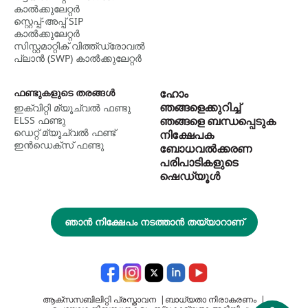
കാൽക്കുലേറ്റർ
സ്റ്റെപ്പ്-അപ്പ് SIP
കാൽക്കുലേറ്റർ
സിസ്റ്റമാറ്റിക് വിത്ത്ഡ്രോവൽ
പ്ലാൻ (SWP) കാൽക്കുലേറ്റർ
ഫണ്ടുകളുടെ തരങ്ങൾ
ഹോം
ഞങ്ങളെക്കുറിച്ച്
ഇക്വിറ്റി മ്യൂച്വൽ ഫണ്ടു
ELSS ഫണ്ടു
ഞങ്ങളെ ബന്ധപ്പെടുക
ഡെറ്റ് മ്യൂച്വല്‍ ഫണ്ട്
നിക്ഷേപക
ഇന്‍ഡെക്സ് ഫണ്ടു
ബോധവൽക്കരണ
പരിപാടികളുടെ
ഷെഡ്യൂൾ
ഞാൻ നിക്ഷേപം നടത്താൻ തയ്യാറാണ്
ആക്സസബിലിറ്റി പ്രസ്താവന
|
ബാധ്യതാ നിരാകരണം
|