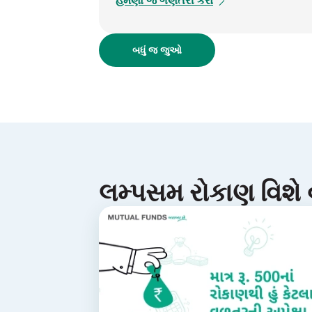
હમણાં જ ગણતરી કરો
બધું જ જુઓ
લમ્પસમ રોકાણ વિશે 