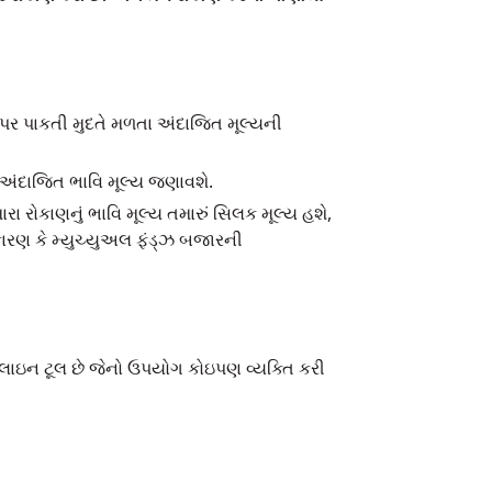
ણ પર પાકતી મુદતે મળતા અંદાજિત મૂલ્યની
ં અંદાજિત ભાવિ મૂલ્ય જણાવશે.
રા રોકાણનું ભાવિ મૂલ્ય તમારું સિલક મૂલ્ય હશે,
 કારણ કે મ્યુચ્યુઅલ ફંડ્ઝ બજારની
નલાઇન ટૂલ છે જેનો ઉપયોગ કોઇપણ વ્યક્તિ કરી