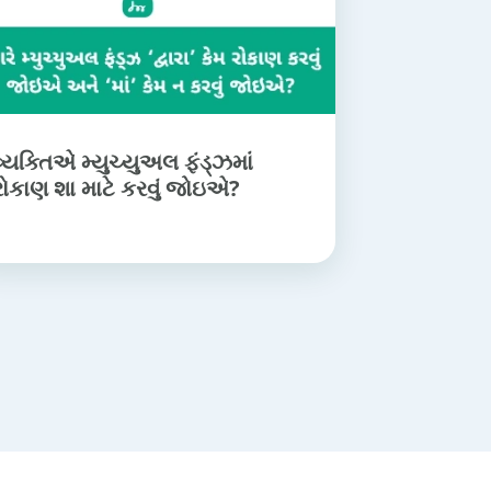
વ્યક્તિએ મ્યુચ્યુઅલ ફંડ્ઝમાં
રોકાણ શા માટે કરવું જોઇએ?