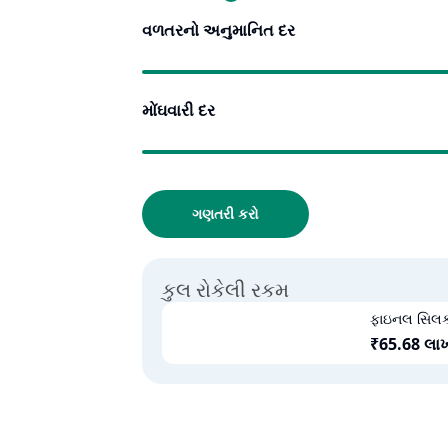
વળતરનો અનુમાનિત દર
મોંઘવારી દર
ગણતરી કરો
કુલ રોકેલી રકમ
ફાઇનલ સિલ
₹
65.68 લા