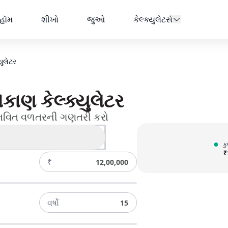
હૉમ
શીખો
જુઓ
કેલ્ક્યુલેટર્સ
ુલેટર​
ાણ કેલ્ક્યુલેટર​
ંભવિત વળતરની ગણતરી કરો
્પસમ રકમની ગણતરી કરો
ક
₹
₹
વર્ષો