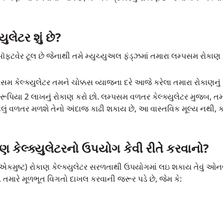
ુલેટર શું છે?
ૉફ્ટવેર ટૂલ છે જેનાથી તમે મ્યુચ્યુઅલ ફંડ્ઝમાં તમારા લમ્પસમ રોકા
સમ કેલ્ક્યુલેટર તમને ચોક્કસ વ્યાજના દરે આજે કરેલા તમારા રોકાણનુ
 રૂપિયા 2 લાખનું રોકાણ કરો છો. લમ્પસમ વળતર કેલ્ક્યુલેટર મુજબ, તમા
કેટલું વળતર મળશે તેનો અંદાજ કાઢી શકાય છે, આ વાસ્તવિક મૂલ્ય નથી,
 કેલ્ક્યુલેટરનો ઉપયોગ કેવી રીતે કરવાનો?
એકમુષ્ટ) રોકાણ કેલ્ક્યુલેટર સરળતાથી ઉપયોગમાં લઇ શકાય તેવું ઓ
ં, તમારે મૂળભૂત વિગતો દાખલ કરવાની જરૂર પડે છે, જેમ કે: