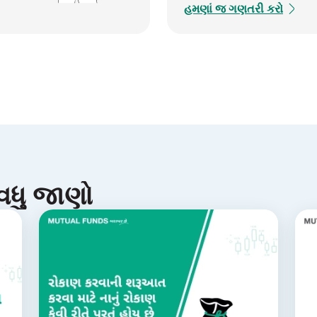
હમણાં જ ગણતરી કરો
વધુ જાણો