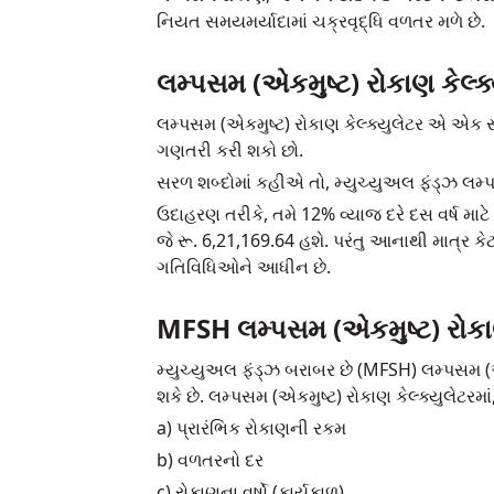
નિયત સમયમર્યાદામાં ચક્રવૃદ્ધિ વળતર મળે છે.
લમ્પસમ (એકમુષ્ટ) રોકાણ કેલ્ક્ય
લમ્પસમ (એકમુષ્ટ) રોકાણ કેલ્ક્યુલેટર એ એક સ
ગણતરી કરી શકો છો.
સરળ શબ્દોમાં કહીએ તો, મ્યુચ્યુઅલ ફંડ્ઝ લમ્પ
ઉદાહરણ તરીકે, તમે 12% વ્યાજ દરે દસ વર્ષ માટે
જે રૂ. 6,21,169.64 હશે. પરંતુ આનાથી માત્ર 
ગતિવિધિઓને આધીન છે.
MFSH લમ્પસમ (એકમુષ્ટ) રોકાણ
મ્યુચ્યુઅલ ફંડ્ઝ બરાબર છે (MFSH) લમ્પસમ (
શકે છે. લમ્પસમ (એકમુષ્ટ) રોકાણ કેલ્ક્યુલેટરમા
a) પ્રારંભિક રોકાણની રકમ
b) વળતરનો દર
c) રોકાણના વર્ષો (કાર્યકાળ)