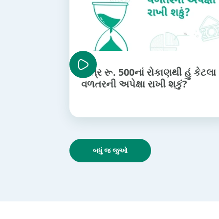
માત્ર રૂ. 500નાં રોકાણથી હું કેટલા
વળતરની અપેક્ષા રાખી શકું?
બધું જ જુઓ