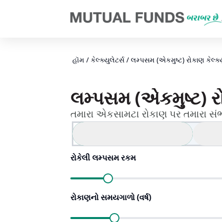
Navigated to લમ્પસમ (એકમુષ્ટ) રોકાણ કેલ્ક્યુલેટર​ | AMFI
હૉમ
/
કેલ્ક્યુલેટર્સ
/
લમ્પસમ (એકમુષ્ટ) રોકાણ કેલ્ક્ય
લમ્પસમ (એકમુષ્ટ) રોક
તમારા એકસામટા રોકાણ પર તમારા સ
કુલ કોર્પસની ગણતરી કરો
લમ
રોકેલી લમ્પસમ રકમ
રોકાણનો સમયગાળો (વર્ષ)