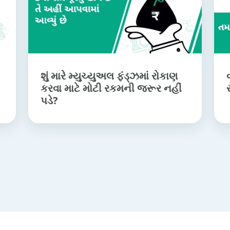
શું મારે મ્યુચ્યુઅલ ફંડ્ઝમાં રોકાણ
કરવા માટે મોટી રકમની જરૂર નહીં
પડે?