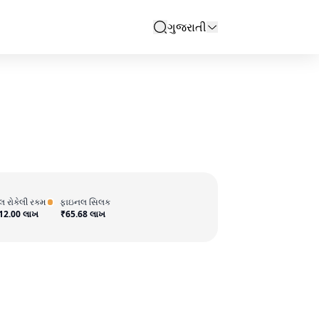
ગુજરાતી
search
ુલ રોકેલી રકમ
ફાઇનલ સિલક
12.00 લાખ
₹
65.68 લાખ