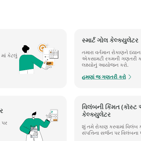
સ્માર્ટ ગોલ કેલ્ક્યુલેટર
તમારા વર્તમાન રોકાણને ધ્યાન
ાં કેટલું
એકસામટી રકમની ગણતરી કર
લક્ષ્યોનું આયોજન કરો.
હમણાં જ ગણતરી કરો
વિલંબની કિંમત (કૉસ્ટ
ર​
કેલ્ક્યુલેટર​
ો પર
શું તમે રોકાણ કરવામાં વિલંબ 
સંપત્તિના સર્જન પર વિલંબના