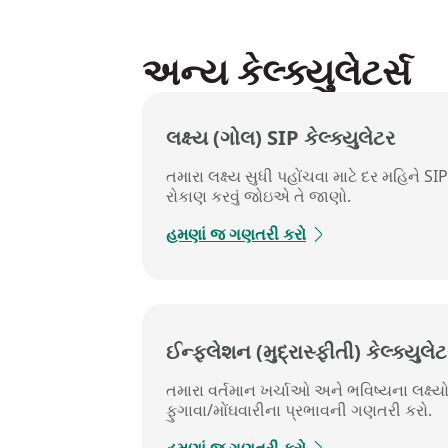
અન્ય કેલ્ક્યુલેટર્સ
લક્ષ્ય (ગોલ) SIP કેલ્ક્યુલેટર​
તમારા લક્ષ્ય સુધી પહોંચવા માટે દર મહિને SIP મ
રોકાણ કરવું જોઇએ તે જાણો.
હમણાં જ ગણતરી કરો
ઈન્ફ્લેશન (મુદ્રાસ્ફીતી) કેલ્ક્યુલેટ
તમારા વર્તમાન ખર્ચાઓ અને ભવિષ્યના લક્ષ્ય
ફુગાવા/મોંઘવારીના પ્રભાવની ગણતરી કરો.