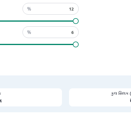
%
%
ક
કુલ સિલક (
ખ