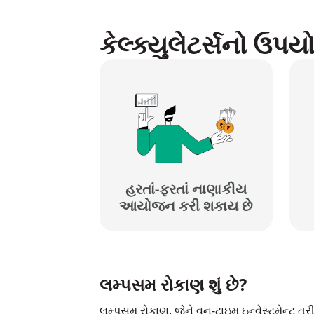
કેલ્ક્યુલેટર્સનો ઉપ
હરતાં-ફરતાં નાણાકીય
આયોજન કરી શકાય છે
લમ્પસમ રોકાણ શું છે?
લમ્પસમ રોકાણ, જેને વન-ટાઇમ ઇન્વેસ્ટમેન્ટ તર