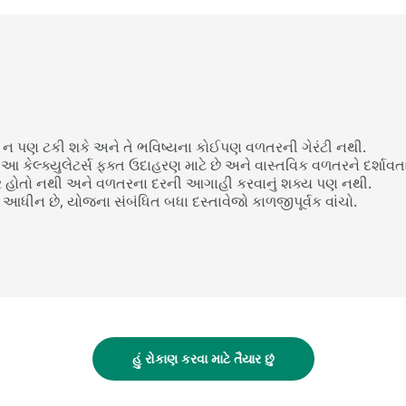
વા ન પણ ટકી શકે અને તે ભવિષ્યના કોઈપણ વળતરની ગેરંટી નથી.
 કેલ્ક્યુલેટર્સ ફક્ત ઉદાહરણ માટે છે અને વાસ્તવિક વળતરને દર્શાવત
 દર હોતો નથી અને વળતરના દરની આગાહી કરવાનું શક્ય પણ નથી.
આધીન છે, યોજના સંબંધિત બધા દસ્તાવેજો કાળજીપૂર્વક વાંચો.
હું રોકાણ કરવા માટે તૈયાર છું