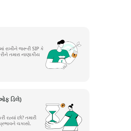
માં રાખીને જરૂરી SIP કે
ીને તમારા નાણાકીય
 ઓફ ડિલે)
કરી રહ્યાં છો? તમારી
 પ્રભાવને ચકાસો.