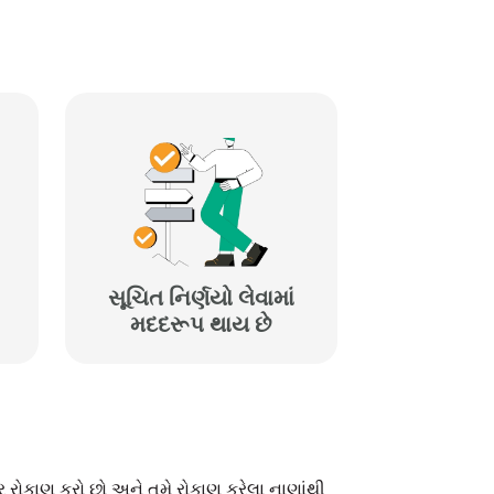
સૂચિત નિર્ણયો લેવામાં
મદદરૂપ થાય છે
ર રોકાણ કરો છો અને તમે રોકાણ કરેલા નાણાંથી