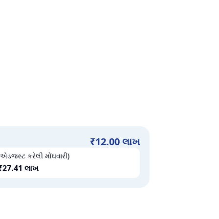
₹
12.00 લાખ
એડજસ્ટ કરેલી મોંઘવારી)
₹
27.41 લાખ