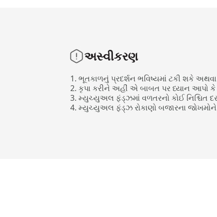
અસ્વીકરણ
ભૂતકાળનું પ્રદર્શન ભવિષ્યમાં ટકી શકે અથ
કૃપા કરીને અહીં એ બાબત પર ધ્યાન આપો કે આ
મ્યુચ્યુઅલ ફંડ્ઝમાં વળતરનો કોઈ નિશ્ચિત
મ્યુચ્યુઅલ ફંડ્ઝ રોકાણો બજારના જોખમોને 