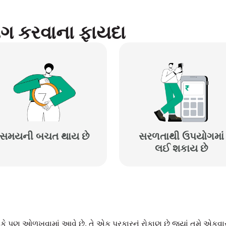
યોગ કરવાના ફાયદા
સમયની બચત થાય છે
સરળતાથી ઉપયોગમાં
લઈ શકાય છે
ીકે પણ ઓળખવામાં આવે છે, તે એક પ્રકારનું રોકાણ છે જ્યાં તમે એકવા