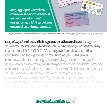
ഒരു മ്യൂച്വല്‍ ഫണ്ടില്‍ എങ്ങനെ നിക്ഷേപിക്കണം
എന്ന
സംശയം നിങ്ങള്‍ക്ക് ഉണ്ടെങ്കില്‍, ഏതെങ്കിലും ബാങ്കില്‍ ഒരു
അക്കൗണ്ട്, KYC / CKYC, PAN, ആധാര്‍ കാര്‍ഡ് എന്നിവ
നിര്‍ബന്ധമാണ് എന്ന കാര്യം ഓര്‍ക്കുക. ചില കപട
നിക്ഷേപകര്‍ പണം വെളുപ്പിക്കാന്‍ മ്യൂച്വല്‍ ഫണ്ടുകള്‍
ദുരുപയോഗം ചെയ്യുന്നത് തടുക്കുന്നതിനു വേണ്ടിയാണ് ഇവ
നിര്‍ബന്ധമാക്കിയിരിക്കുന്നത്. ചില മ്യൂച്വല്‍ ഫണ്ടുകള്‍ക്കും
ബാങ്കുകള്‍ക്കും പൊതുവായ ഒരു മാതൃസ്ഥാപനം
ഉണ്ടായിരിക്കും. അതായത് ഇവ രണ്ടും ഒരേ കോര്‍പറേറ്റ്
കുടുംബത്തില്‍ ചേര്‍ന്നതാകാം. എങ്കിലും ബാങ്കുകളെ RBIയും
മ്യൂച്വല്‍ ഫണ്ടുകളെ SEBIയും ആണ് നിയന്ത്രിക്കുന്നത്. ഒരു
പ്രമുഖ ബാങ്കിന്‍റെ പേരുള്ള ഒരു
മ്യൂച്വല്‍ ഫണ്ട്
സ്ഥാപനത്തെ നിങ്ങള്‍ സമീപിച്ചാല്‍, ഇവ രണ്ടും
സ്വതന്ത്രമായി പ്രവര്‍ത്തിക്കുന്ന രണ്ട് സ്ഥാപനങ്ങളാണ് എന്ന
കൂടുതൽ വായിക്കുക
കാര്യം നിങ്ങള്‍ ഓര്‍ക്കണം. ഒരു ബാങ്കിന്‍റെ സഹ
സ്ഥാപനത്തിന്‍റെ മ്യൂച്വല്‍ ഫണ്ടില്‍ നിക്ഷേപിക്കാന്‍,