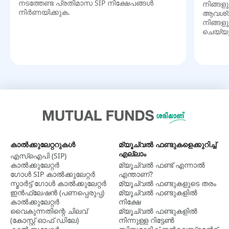
നടത്തേണ്ട പ്രതിമാസ SIP നിക്ഷേപങ്ങൾ
നിങ്ങളു
നിർണയിക്കുക.
ആവശ്യമ
നിങ്ങള
ചെയ്യ
കാല്‍ക്കുലേറ്ററുകള്‍
മ്യൂച്വൽ ഫണ്ടുകളെക്കുറിച്ച്
എല്ലാം
എസ്ഐപി (SIP)
കാൽക്കുലേറ്റർ
മ്യൂച്വല്‍ ഫണ്ട് എന്നാല്‍
ഗോൾ SIP കാൽക്കുലേറ്റർ
എന്താണ്?
സ്മാർട്ട് ഗോൾ കാൽക്കുലേറ്റർ
മ്യൂച്വൽ ഫണ്ടുകളുടെ തരം
ഇൻഫ്ലേഷൻ (പണപ്പെരുപ്പ)
മ്യൂച്വൽ ഫണ്ടുകളിൽ
കാൽക്കുലേറ്റർ
നിക്ഷേ
വൈകുന്നതിന്റെ ചിലവ്
മ്യൂച്വൽ ഫണ്ടുകളില്‍
(കോസ്റ്റ് ഓഫ് ഡിലേ)
നിന്നുള്ള റിട്ടേൺ