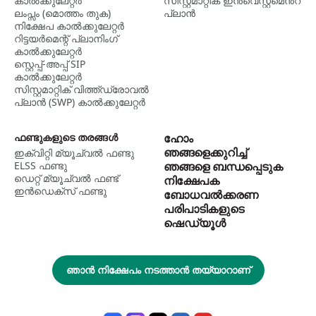
കാൽക്കുലേറ്റർ
സിസ്റ്റമാറ്റിക് ഇന്‍വെസ്റ്റ്‌മെന്‍റ്
ലംപ്സം (മൊത്തം തുക)
പ്ലാന്‍
നിക്ഷേപ കാൽക്കുലേറ്റർ
റിട്ടയർമെന്റ് പ്ലാനിംഗ്
കാൽക്കുലേറ്റർ
സ്റ്റെപ്പ്-അപ്പ് SIP
കാൽക്കുലേറ്റർ
സിസ്റ്റമാറ്റിക് വിത്ത്ഡ്രോവൽ
പ്ലാൻ (SWP) കാൽക്കുലേറ്റർ
ഫണ്ടുകളുടെ തരങ്ങൾ
ഹോം
ഞങ്ങളെക്കുറിച്ച്
ഇക്വിറ്റി മ്യൂച്വൽ ഫണ്ടു
ELSS ഫണ്ടു
ഞങ്ങളെ ബന്ധപ്പെടുക
ഡെറ്റ് മ്യൂച്വല്‍ ഫണ്ട്
നിക്ഷേപക
ഇന്‍ഡെക്സ് ഫണ്ടു
ബോധവൽക്കരണ
പരിപാടികളുടെ
ഷെഡ്യൂൾ
ഞാൻ നിക്ഷേപം നടത്താൻ തയ്യാറാണ്