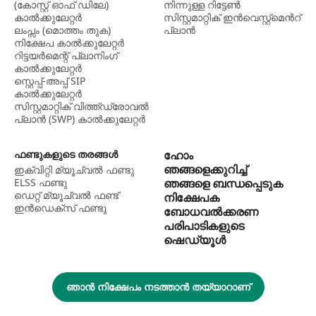
(കോസ്റ്റ് ഓഫ് ഡിലേ)
നിന്നുള്ള റിട്ടേൺ
കാൽക്കുലേറ്റർ
സിസ്റ്റമാറ്റിക് ഇന്‍വെസ്റ്റ്‌മെന്‍റ്
ലംപ്സം (മൊത്തം തുക)
പ്ലാന്‍
നിക്ഷേപ കാൽക്കുലേറ്റർ
റിട്ടയർമെന്റ് പ്ലാനിംഗ്
കാൽക്കുലേറ്റർ
സ്റ്റെപ്പ്-അപ്പ് SIP
കാൽക്കുലേറ്റർ
സിസ്റ്റമാറ്റിക് വിത്ത്ഡ്രോവൽ
പ്ലാൻ (SWP) കാൽക്കുലേറ്റർ
ഫണ്ടുകളുടെ തരങ്ങൾ
ഹോം
ഞങ്ങളെക്കുറിച്ച്
ഇക്വിറ്റി മ്യൂച്വൽ ഫണ്ടു
ELSS ഫണ്ടു
ഞങ്ങളെ ബന്ധപ്പെടുക
ഡെറ്റ് മ്യൂച്വല്‍ ഫണ്ട്
നിക്ഷേപക
ഇന്‍ഡെക്സ് ഫണ്ടു
ബോധവൽക്കരണ
പരിപാടികളുടെ
ഷെഡ്യൂൾ
ഞാൻ നിക്ഷേപം നടത്താൻ തയ്യാറാണ്