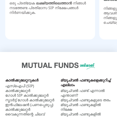
ഒരു പ്രത്യേക
ലക്ഷ്യത്തിലെത്താൻ
നിങ്ങൾ
നടത്തേണ്ട പ്രതിമാസ SIP നിക്ഷേപങ്ങൾ
നിങ്ങളു
നിർണയിക്കുക.
ആവശ്യമ
നിങ്ങള
ചെയ്യ
കാല്‍ക്കുലേറ്ററുകള്‍
മ്യൂച്വൽ ഫണ്ടുകളെക്കുറിച്ച്
എല്ലാം
എസ്ഐപി (SIP)
കാൽക്കുലേറ്റർ
മ്യൂച്വല്‍ ഫണ്ട് എന്നാല്‍
ഗോൾ SIP കാൽക്കുലേറ്റർ
എന്താണ്?
സ്മാർട്ട് ഗോൾ കാൽക്കുലേറ്റർ
മ്യൂച്വൽ ഫണ്ടുകളുടെ തരം
ഇൻഫ്ലേഷൻ (പണപ്പെരുപ്പ)
മ്യൂച്വൽ ഫണ്ടുകളിൽ
കാൽക്കുലേറ്റർ
നിക്ഷേ
വൈകുന്നതിന്റെ ചിലവ്
മ്യൂച്വൽ ഫണ്ടുകളില്‍