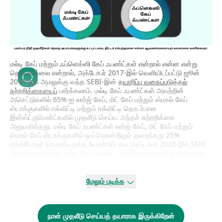
மல்டி கேப் மற்றும் ஃப்ளெக்ஸி கேப் ஃபண்ட்கள் என்றால் என்ன என்று
தெரியவில்லை என்றால், அக்டோபர் 2017-இல் வெளியிடப்பட்டு ஜூன்
2018-இல் அமலுக்கு வந்த SEBI-இன்
தயாரிப்பு வகைப்படுத்தல்
சுற்றறிக்கையைப்
பார்க்கலாம். மல்டி கேப் ஃபண்ட்கள் அவற்றின்
அசெட்டுகளில் 65%-ஐ லார்ஜ் கேப், மிட் கேப் மற்றும் ஸ்மால் கேப்
ஸ்டாக்குகளில் ஈக்விட்டி மற்றும் ஈக்விட்டி தொடர்பான
இன்ஸ்ட்ருமென்ட்களில் முதலீடு செய்ய அந்தச் சுற்றறிக்கை
அனுமதித்தது. மல்டி கேப் ஃபண்ட்கள் லார்ஜ் கேப், மிட் கேப் மற்றும்
ஸ்மால் கேப் ஸ்டாக்குகளில் ஒவ்வொன்றிலும் குறைந்தது 25%
எக்ஸ்போஷர் கொண்டிருக்க வேண்டும் என செப்டம்பர் 2020-இல் SEBI
அவசியமாக்கியது. மல்டி கேப் ஃபண்ட் முதலீட்டாளர்களுக்கு அதிகளவு
டைவர்சிஃபிகேஷனை வழங்குவதே இதற்கான நோக்கமாக இருந்தது.
எனினும், மோசமாகச் செயல்படும் என எதிர்பார்க்கப்படும் ஒரு குறிப்பிட்ட
துறையைக் கருத்தில்கொள்ள வேண்டி இருக்கும் என்பதால் பல
மேலும் படிக்க
சமயங்களில் ஃபண்ட் மேனேஜர்கள் தங்கள் கணிப்புகளின் அடிப்படையில்
வாய்ப்புகளை சாதகமாகப் பயன்படுத்திக் கொள்வதற்கு இது
தடையாகிறது. அதனால் குறைந்தபட்சம் 25% ஒதுக்கீடு செய்ய
வேண்டும் என்ற விதிமுறையை ஏற்கக் கடினமாகிறது.
நான் முதலீடு செய்யத் தயாராக இருக்கிறேன்