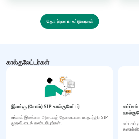
கொண்ட முதலீட்டு உத்தியை விரும்பும் முதலீட்டாளர்கள் ஃப்ளெக்ஸி கேப்
ஃபண்ட்களைத் தேர்வுசெய்து கொள்ளலாம்.
தொடர்புடைய கட்டுரைகள்
கால்குலேட்டர்கள்
இலக்கு (கோல்) SIP கால்குலேட்டர்
லம்ப்ச
கால்குல
உங்கள் இலக்கை அடையத் தேவையான மாதாந்திர SIP
முதலீட்டைக் கண்டறியுங்கள்.
லம்ப்சம்
கணக்கிட