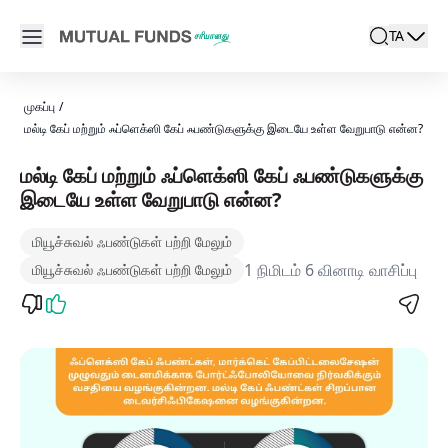
Navigated to மல்டி கேப் vs ஃப்ளெக்ஸி கேப் ஃபண்டுகள்: அவற்றுக
Open main menu
TA
search
Locale swi
active l
முகப்பு
/
மல்டி கேப் மற்றும் ஃப்ளெக்ஸி கேப் ஃபண்டுகளுக்கு இடையே உள்ள வேறுபாடு என்ன?
மல்டி கேப் மற்றும் ஃப்ளெக்ஸி கேப் ஃபண்டுகளுக்கு
இடையே உள்ள வேறுபாடு என்ன?
மியூச்சுவல் ஃபண்டுகள் பற்றி மேலும்
1 நிமிடம் 6 வினாடி வாசிப்பு
மியூச்சுவல் ஃபண்டுகள் பற்றி மேலும்