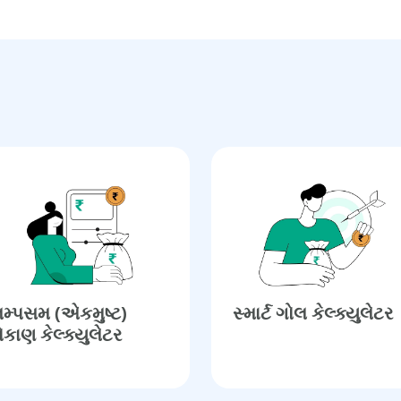
મ્પસમ (એકમુષ્ટ)
સ્માર્ટ ગોલ કેલ્ક્યુલેટર
ોકાણ કેલ્ક્યુલેટર​