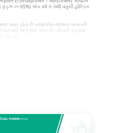
ાવત છે (વેચાણકિંમત – ખરીદકિંમત). કેપિટલ
 ફંડ્ઝ >= 65%) એક વર્ષ કે તેથી વધુની હોલ્ડિંગ
ગુ થવા પાત્ર હોય છે. નાણાકીય યોજના બનાવતી
ણ માટે લાગુ થવા પાત્ર છે. ઇક્વિટી ફંડ્ઝમાં
ન હોય છે.
ં આવે છે અને ઇન્ડેક્સેશન સાથેનાં આવા હોલ્ડિંગ્સ
ના પર 20%નો એલટીસીજી ટેક્સ લાગુ થવા પાત્ર
ાનો સૌથી ઊંચો સ્લેબ છે જેના હેઠળ લોકો આવે