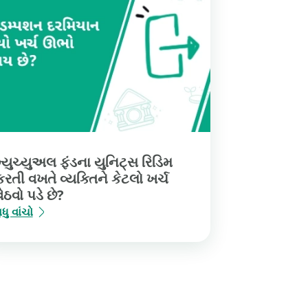
મ્યુચ્યુઅલ ફંડના યુનિટ્સ રિડિમ
કરતી વખતે વ્યક્તિને કેટલો ખર્ચ
વેઠવો પડે છે?
ધુ વાંચો