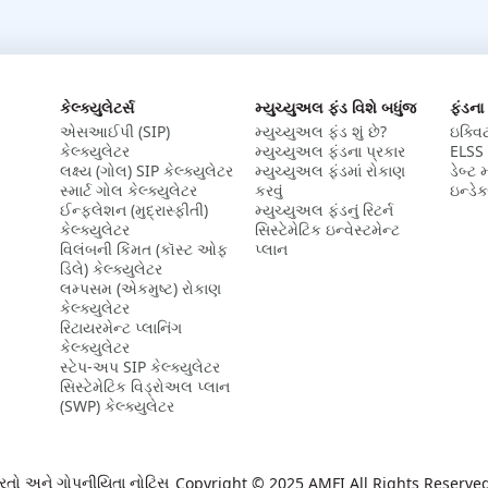
કેલ્ક્યુલેટર્સ
મ્યુચ્યુઅલ ફંડ વિશે બધુંજ
ફંડના
એસઆઈપી (SIP)
મ્યુચ્યુઅલ ફંડ શું છે?
ઇક્વિ
કેલ્ક્યુલેટર​
મ્યુચ્યુઅલ ફંડના પ્રકાર
ELSS 
લક્ષ્ય (ગોલ) SIP કેલ્ક્યુલેટર​
મ્યુચ્યુઅલ ફંડમાં રોકાણ
ડેબ્ટ 
સ્માર્ટ ગોલ કેલ્ક્યુલેટર
કરવું
ઇન્ડેક
ઈન્ફ્લેશન (મુદ્રાસ્ફીતી)
મ્યુચ્યુઅલ ફંડનું રિટર્ન
કેલ્ક્યુલેટર​
સિસ્ટેમેટિક ઇન્વેસ્ટમેન્ટ
વિલંબની કિંમત (કૉસ્ટ ઓફ
પ્લાન
ડિલે) કેલ્ક્યુલેટર​
લમ્પસમ (એકમુષ્ટ) રોકાણ
કેલ્ક્યુલેટર​
રિટાયરમેન્ટ પ્લાનિંગ
કેલ્ક્યુલેટર​
સ્ટેપ-અપ SIP કેલ્ક્યુલેટર
સિસ્ટેમેટિક વિડ્રોઅલ પ્લાન
(SWP) કેલ્ક્યુલેટર
રતો અને ગોપનીયિતા નોટિસ
Copyright © 2025 AMFI All Rights Reserve