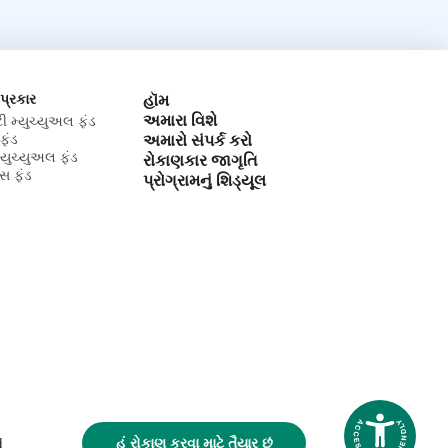
 પ્રકાર
હૉમ
અમારા વિશે
ટી મ્યુચ્યુઅલ ફંડ
ફંડ
અમારો સંપર્ક કરો
મ્યુચ્યુઅલ ફંડ
રોકાણકાર જાગૃતિ
્સ ફંડ
પ્રોગ્રામનું શિડ્યૂલ
હું રોકાણ કરવા માટે તૈયાર છું
d
Accessibi