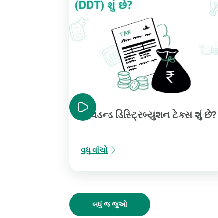
ડિવિડન્ડ ડિસ્ટ્રિબ્યુશન ટેક્સ શું છે?
વધુ વાંચો
બધું જ જુઓ