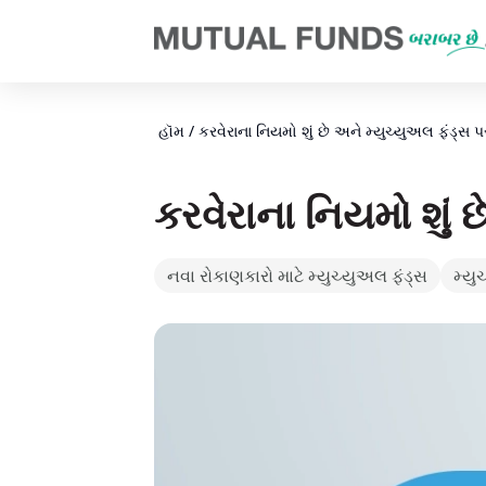
Navigated to મ્યુચ્યુઅલ ફંડ્ઝમાં કરવેરાના નિયમો અને સૂચિતાર્થો શુ
હૉમ
/
કરવેરાના નિયમો શું છે અને મ્યુચ્યુઅલ ફંડ્સ પ
કરવેરાના નિયમો શું છ
નવા રોકાણકારો માટે મ્યુચ્યુઅલ ફંડ્સ
મ્યુ