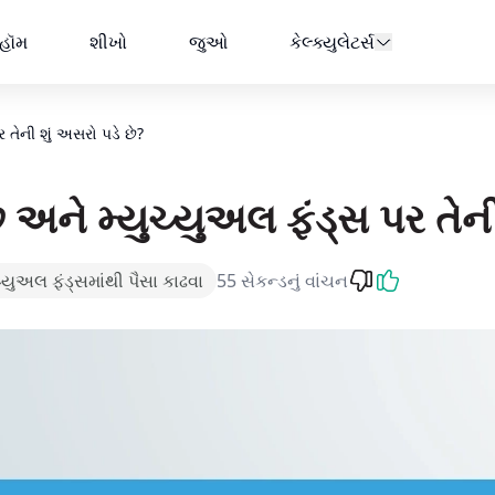
ં છે? | AMFI
હૉમ
શીખો
જુઓ
કેલ્ક્યુલેટર્સ
ર તેની શું અસરો પડે છે?
ે અને મ્યુચ્યુઅલ ફંડ્સ પર તેની
ચ્યુઅલ ફંડ્સમાંથી પૈસા કાઢવા
55 સેકન્ડનું વાંચન