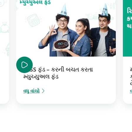
ELSS ફંડ – કરની બચત કરતા
મ્યુચ્યુઅલ ફંડ
વધુ વાંચો
વ