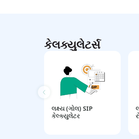
કેલક્યુલેટર્સ
Previous slide
લક્ષ્ય (ગોલ) SIP
લ
કેલ્ક્યુલેટર​
ર