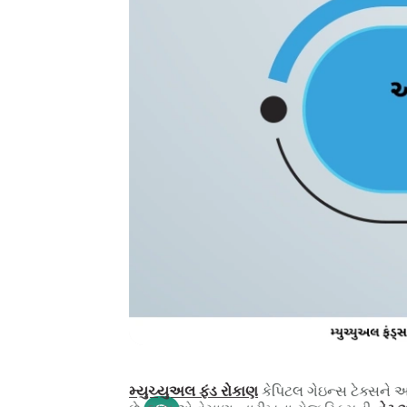
મ્યુચ્યુઅલ ફંડ રોકાણ
કેપિટલ ગેઇન્સ ટેક્સને 