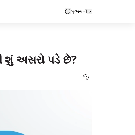
ગુજરાતી
search
 શું અસરો પડે છે?