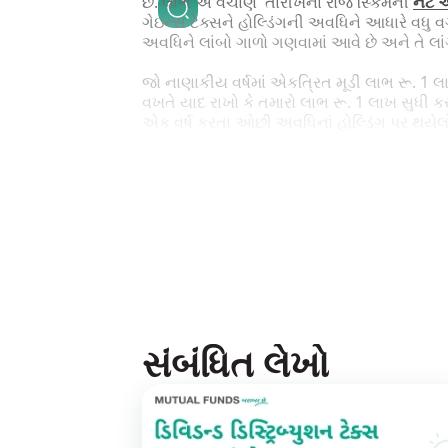
છે. લાભ એ વેચાણ તારીખના રોજ સ્કિમની
નેટ 
ગેઇન્સ ટેક્સને હોલ્ડિંગની અવધિને આધારે વધુ વર
અવધિને લાંબો ગાળો ગણવામાં આવે છે અને તે લ
જો નાણાકીય વર્ષમાં એકત્રિત મૂડી લાભ રૂ. 1
વખતે યાદ રાખો કે તમારો લાભ રૂ. 1 લાખ સુધી કર
એક વર્ષ કરતા ઓછી અવધિનાં હોલ્ડિંગ પર થયેલ
બિન-ઇક્વિટી ફંડ્ઝના (ડેટ ફંડ્ઝ) કિસ્સામાં લાંબ
એટલે કે મૂડી લાભની ગણતરી કરતી વખતે ખરીદ 
હોય છે. 3 વર્ષ કરતા ઓછી અવધિનાં હોલ્ડિંગ 
છે.
સંબંધિત લેખો