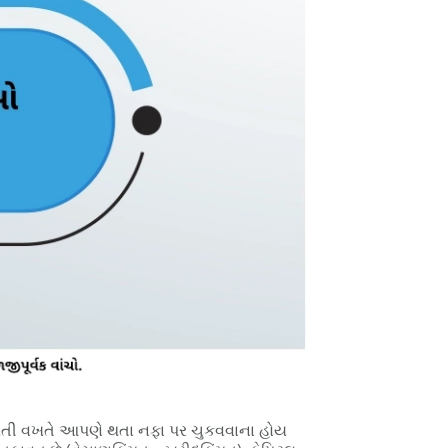
ણ કરતી વખતે આપણે થતા નફા પર ચુકવવાના હોય