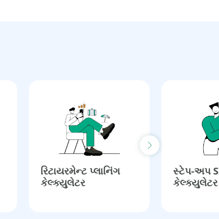
Next slide
રિટાયરમેન્ટ પ્લાનિંગ
સ્ટેપ-અપ 
કેલ્ક્યુલેટર​
કેલ્ક્યુલેટર