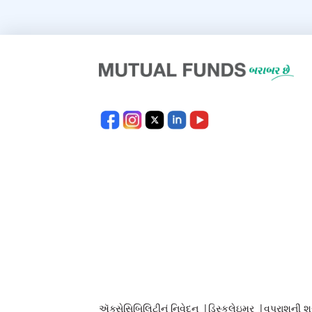
ઍક્સેસિબિલિટીનું નિવેદન
|
ડિસ્કલેઇમર
|
વપરાશની શ