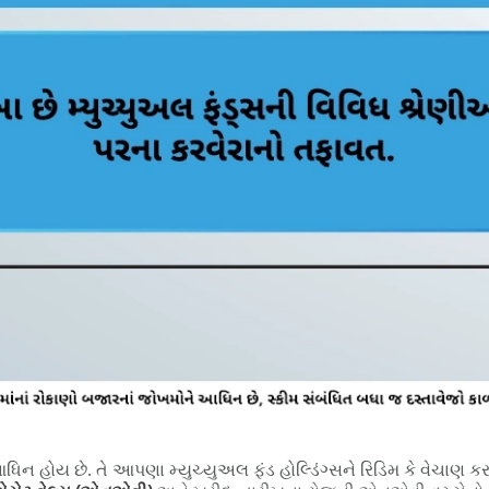
આધિન હોય છે. તે આપણા મ્યુચ્યુઅલ ફંડ હોલ્ડિંગ્સને રિડિમ કે વેચા