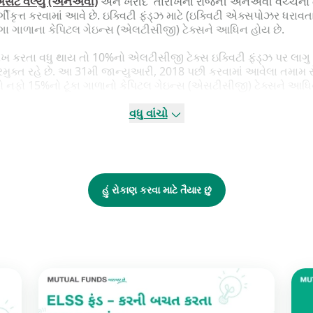
એસેટ વેલ્યુ (એનએવી)
અને ખરીદ તારીખના રોજની એનએવી વચ્ચેનો તફ
્ગીકૃત્ત કરવામાં આવે છે. ઇક્વિટી ફંડ્ઝ માટે (ઇક્વિટી એક્સપોઝર ધરાવતા
ાંગા ગાળાના કેપિટલ ગેઇન્સ (એલટીસીજી) ટેક્સને આધિન હોય છે.
 લાખ કરતા વધુ થાય તો 10%નો એલટીસીજી ટેક્સ ઇક્વિટી ફંડ્ઝ પર લા
મુક્ત રહે છે. આ 31મી જાન્યુઆરી, 2018 પછી કરવામાં આવેલા તમામ રોકા
ો નફો 15%નો ટૂંકા ગાળાનો કેપિટલ ગેઇન્સ (એસટીસીજી) ટેક્સને આધિ
ા ગાળાને 3 વર્ષ કે તેથી વધુની હોલ્ડિંગ અવધિ તરીકે વ્યાખ્યાયિત કરવામા
વધુ વાંચો
કિંમતને ફુગાવા માટે વધારા તરફી સમાયોજિત કરવામાં આવતા હોય તેમ
પર થતો નફો એસટીસીજી ટેક્સને લાગુ થવા પાત્ર હોય છે અને આ આવકવેર
હું રોકાણ કરવા માટે તૈયાર છું