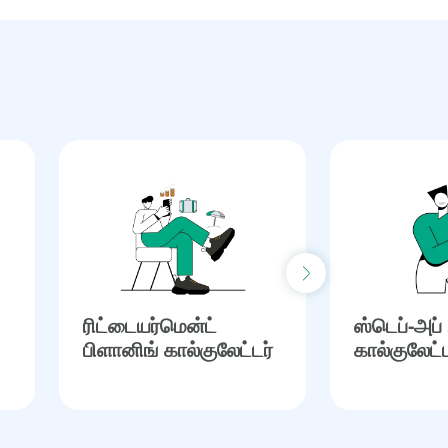
Next slide
ரிட்டையர்மென்ட்
ஸ்டெப்-அப்
பிளானிங் கால்குலேட்டர்
கால்குலேட்ட