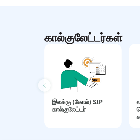
கால்குலேட்டர்கள்
Previous slide
இலக்கு (கோல்) SIP
ல
கால்குலேட்டர்
த
க