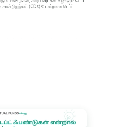
் பாண்டுகள், கார்ப்பரேட்கள் வழங்கும் டெப்ட்
ுச் சான்றிதழ்கள் (CDs) போன்றவை டெப்ட்
ளோட்டிங் ரேட் ஃபண்ட்கள் - ஃப்ளோட்டிங் ரேட்
ம்
டு செய்திடும்
ய்திடும்
டும்
்டிகளில் முதலீடு செய்திடும்
ெய்திடும் கிரெடிட் ரிஸ்க் ஃபண்ட்கள் - உயர்