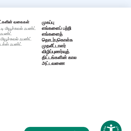
ட்களின் வகைகள்
முகப்பு
எங்களைப் பற்றி
்டி மியூச்சுவல் ஃபண்ட்
ஃபண்ட்
எங்களைத்
 மியூச்சுவல் ஃபண்ட்
தொடர்புகொள்க
க்ஸ் ஃபண்ட்
முதலீட்டாளர்
விழிப்புணர்வுத்
திட்டங்களின் கால
அட்டவணை