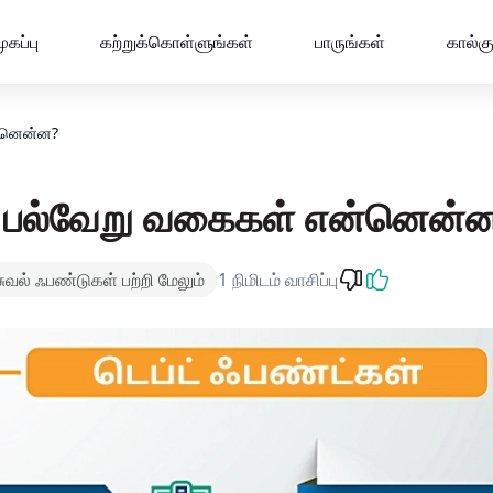
| மியூச்சுவல் ஃபண்டு சஹி ஹை
ுகப்பு
கற்றுக்கொள்ளுங்கள்
பாருங்கள்
கால்க
ன்னென்ன?
ன் பல்வேறு வகைகள் என்னென்
சுவல் ஃபண்டுகள் பற்றி மேலும்
1 நிமிடம் வாசிப்பு