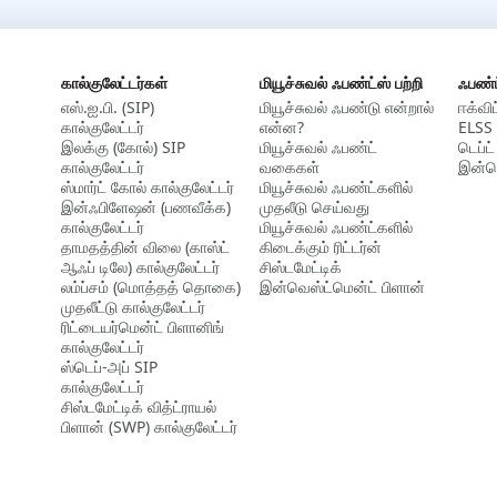
கால்குலேட்டர்கள்
மியூச்சுவல் ஃபண்ட்ஸ் பற்றி
ஃபண்
எஸ்.ஐ.பி. (SIP)
மியூச்சுவல் ஃபண்டு என்றால்
ஈக்விட
கால்குலேட்டர்
என்ன?
ELSS 
இலக்கு (கோல்) SIP
மியூச்சுவல் ஃபண்ட்
டெப்ட்
கால்குலேட்டர்
வகைகள்
இன்டெ
ஸ்மார்ட் கோல் கால்குலேட்டர்
மியூச்சுவல் ஃபண்ட்களில்
இன்ஃபிளேஷன் (பணவீக்க)
முதலீடு செய்வது
கால்குலேட்டர்
மியூச்சுவல் ஃபண்ட்களில்
தாமதத்தின் விலை (காஸ்ட்
கிடைக்கும் ரிட்டர்ன்
ஆஃப் டிலே) கால்குலேட்டர்
சிஸ்டமேட்டிக்
லம்ப்சம் (மொத்தத் தொகை)
இன்வெஸ்ட்மென்ட் பிளான்
முதலீட்டு கால்குலேட்டர்
ரிட்டையர்மென்ட் பிளானிங்
கால்குலேட்டர்
ஸ்டெப்-அப் SIP
கால்குலேட்டர்
சிஸ்டமேட்டிக் வித்ட்ராயல்
பிளான் (SWP) கால்குலேட்டர்