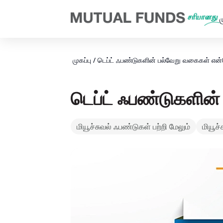
Navigated to டெப்ட் ஃபண்டுகளின் பல்வேறு வகைகள் என்னென்ன? 
ம
முகப்பு
/
டெப்ட் ஃபண்டுகளின் பல்வேறு வகைகள் எ
டெப்ட் ஃபண்டுகளி
மியூச்சுவல் ஃபண்டுகள் பற்றி மேலும்
மியூச்