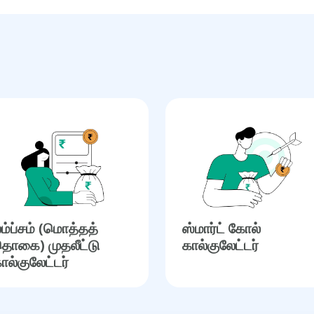
ம்ப்சம் (மொத்தத்
ஸ்மார்ட் கோல்
ொகை) முதலீட்டு
கால்குலேட்டர்
ால்குலேட்டர்