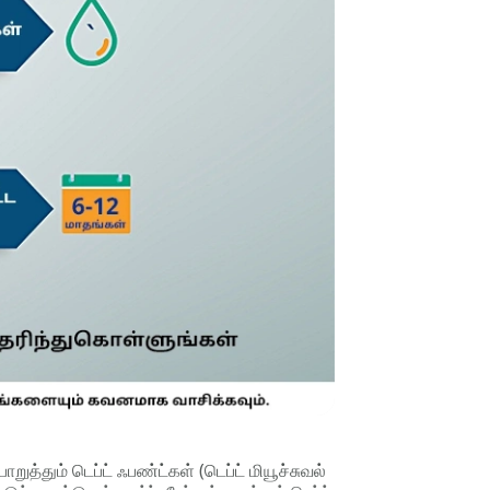
ுத்தும் டெப்ட் ஃபண்ட்கள் (டெப்ட் மியூச்சுவல்