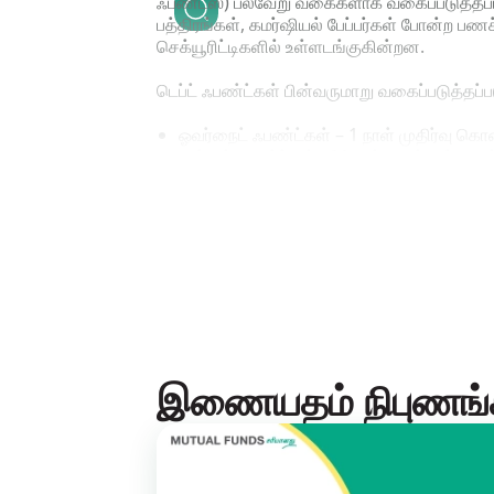
ஃபண்ட்ஸ்) பல்வேறு வகைகளாக வகைப்படுத்தப்படுக
பத்திரங்கள், கமர்ஷியல் பேப்பர்கள் போன்ற பணச
செக்யூரிட்டிகளில் உள்ளடங்குகின்றன.
டெப்ட் ஃபண்ட்கள் பின்வருமாறு வகைப்படுத்தப்
ஓவர்நைட் ஃபண்ட்கள் – 1 நாள் முதிர்வு கொண்
லிக்விட் ஃபண்ட்கள் - 90 நாட்களுக்குள் முதி
டெப்ட் செக்யூரிட்டிகளில் முதலீடு செய்திடும்
மிகவும் குறுகியகால ஃபண்ட்கள் – 3-6 மாதங்க
குறைந்த கால ஃபண்ட்கள் – 6-12 மாதங்களில் ம
பணச் சந்தை சார்ந்த பத்திரங்கள் - 1 ஆண்டுக
குறுகியகால ஃபண்ட்கள் – 1-3 ஆண்டுகள் முத
நடுத்தரகால ஃபண்ட்கள் – 3-4 ஆண்டுகள் முத
நடுத்தரம் முதல் நீண்டகால ஃபண்ட்கள்- 4-7
நீண்டகால ஃபண்ட்கள் - நீண்ட காலகட்டம் கொ
கார்ப்பரேட் பாண்டு ஃபண்ட்கள் - கார்ப்பரேட்
வங்கி மற்றும் PSU ஃபண்ட்கள் - வங்கிகள், 
இணையதம் நிபுணங்
கில்ட் ஃபண்ட்கள் - மாறுபட்ட முதிர்வு கால
10 ஆண்டு சீரான காலகட்டம் கொண்ட கில்ட் ஃ
டைனமிக் ஃபண்ட்கள் - பல்வேறு முதிர்வு கால
தரமதிப்பீடுகளுக்கு கீழுள்ள கார்ப்பரேட் பாண