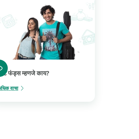
ेब्ट फंड्स म्हणजे काय?
धिक वाचा