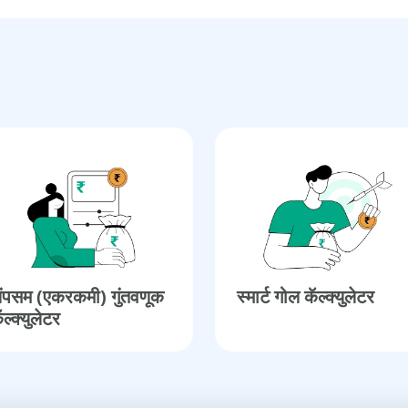
ंपसम (एकरकमी) गुंतवणूक
स्मार्ट गोल कॅल्क्युलेटर
ॅल्क्युलेटर