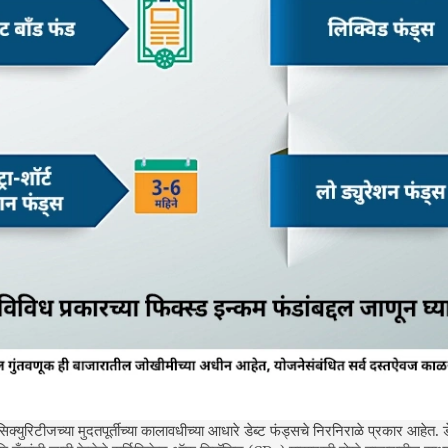
सिक्युरिटीजच्या मुदतपूर्तीच्या कालावधीच्या आधारे डेब्ट फंड्सचे निरनिराळे प्रकार आहेत