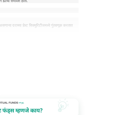
 ह्यांचा समावेश होतो.
लत असणाऱ्या दराच्या डेब्ट सिक्युरिटीजमध्ये गुंतवणूक करतात