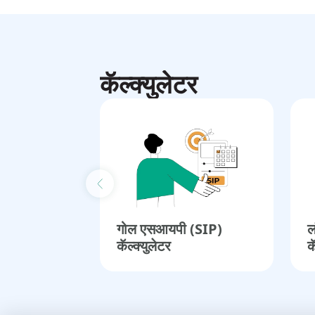
कॅल्क्युलेटर
Previous slide
गोल एसआयपी (SIP)
ल
कॅल्क्युलेटर
क